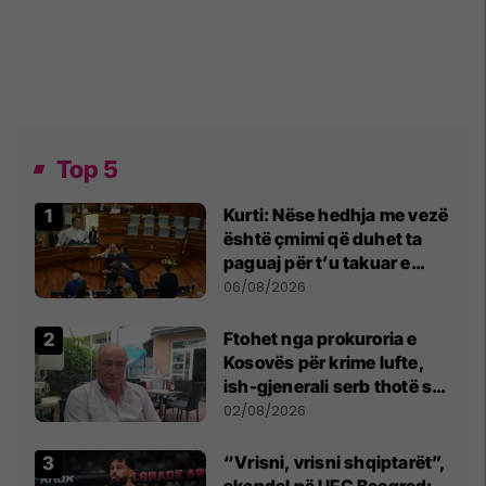
Top 5
Kurti: Nëse hedhja me vezë
është çmimi që duhet ta
paguaj për t’u takuar e
bashkëbiseduar jam i
06/08/2026
lumtur ta bëj këtë
Ftohet nga prokuroria e
Kosovës për krime lufte,
ish-gjenerali serb thotë se
dikush e tradhtoi në
02/08/2026
Beograd
“Vrisni, vrisni shqiptarët”,
skandal në UFC Beograd: