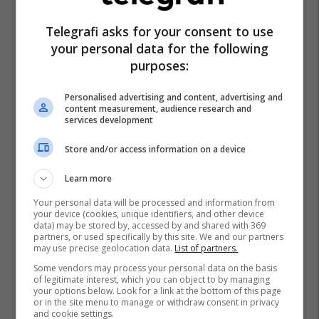
Telegrafi asks for your consent to use
your personal data for the following
purposes:
Personalised advertising and content, advertising and
content measurement, audience research and
services development
Store and/or access information on a device
Learn more
Your personal data will be processed and information from
your device (cookies, unique identifiers, and other device
data) may be stored by, accessed by and shared with 369
partners, or used specifically by this site. We and our partners
may use precise geolocation data.
List of partners.
Some vendors may process your personal data on the basis
of legitimate interest, which you can object to by managing
Policia E Kosovës
Djegie
Djegia E Shtepisë
your options below. Look for a link at the bottom of this page
or in the site menu to manage or withdraw consent in privacy
Mitrovicë
Familja Koroglu
and cookie settings.