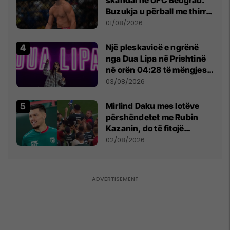
Buzukja u përball me thirrje
anti-shqiptare nga
01/08/2026
tribunat
Një pleskavicë e ngrënë
nga Dua Lipa në Prishtinë
në orën 04:28 të mëngjesit
- dhe bota digjitale serbe
03/08/2026
shpall gjendjen e luftës
Mirlind Daku mes lotëve
përshëndetet me Rubin
Kazanin, do të fitojë
miliona te Spartak Moska
02/08/2026