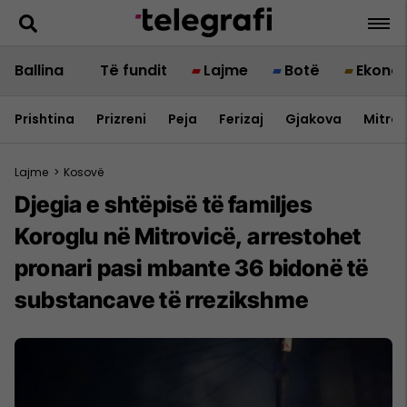
Ballina
Të fundit
Lajme
Botë
Ekono
Prishtina
Prizreni
Peja
Ferizaj
Gjakova
Mitrov
Lajme
>
Kosovë
Djegia e shtëpisë të familjes
Koroglu në Mitrovicë, arrestohet
pronari pasi mbante 36 bidonë të
substancave të rrezikshme