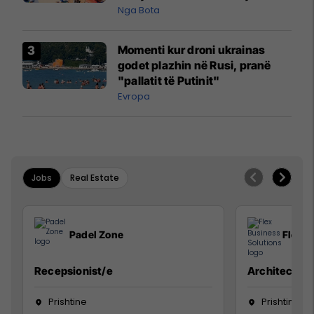
pazakontë
Nga Bota
Momenti kur droni ukrainas
godet plazhin në Rusi, pranë
"pallatit të Putinit"
Evropa
Jobs
Real Estate
Padel Zone
Flex B
Recepsionist/e
Architect
Prishtine
Prishtinë