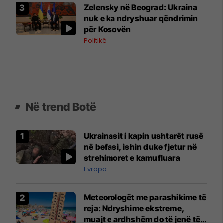
Zelensky në Beograd: Ukraina
nuk e ka ndryshuar qëndrimin
për Kosovën
Politikë
Në trend Botë
Ukrainasit i kapin ushtarët rusë
në befasi, ishin duke fjetur në
strehimoret e kamufluara
Evropa
Meteorologët me parashikime të
reja: Ndryshime ekstreme,
muajt e ardhshëm do të jenë të