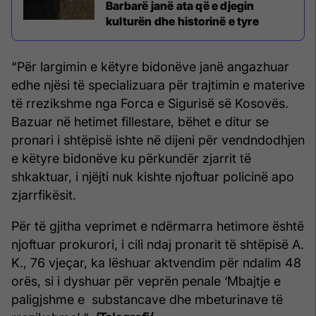
Barbarë janë ata që e djegin
kulturën dhe historinë e tyre
“Për largimin e këtyre bidonëve janë angazhuar
edhe njësi të specializuara për trajtimin e materive
të rrezikshme nga Forca e Sigurisë së Kosovës.
Bazuar në hetimet fillestare, bëhet e ditur se
pronari i shtëpisë ishte në dijeni për vendndodhjen
e këtyre bidonëve ku përkundër zjarrit të
shkaktuar, i njëjti nuk kishte njoftuar policinë apo
zjarrfikësit.
Për të gjitha veprimet e ndërmarra hetimore është
njoftuar prokurori, i cili ndaj pronarit të shtëpisë A.
K., 76 vjeçar, ka lëshuar aktvendim për ndalim 48
orës, si i dyshuar për veprën penale ‘Mbajtje e
paligjshme e substancave dhe mbeturinave të