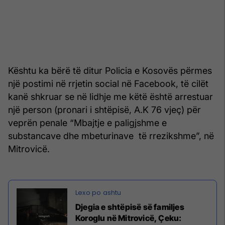
Kështu ka bërë të ditur Policia e Kosovës përmes
një postimi në rrjetin social në Facebook, të cilët
kanë shkruar se në lidhje me këtë është arrestuar
një person (pronari i shtëpisë, A.K 76 vjeç) për
veprën penale “Mbajtje e paligjshme e
substancave dhe mbeturinave të rrezikshme”, në
Mitrovicë.
Djegia e shtëpisë së familjes
Koroglu në Mitrovicë, Çeku: