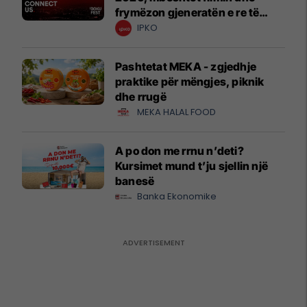
frymëzon gjeneratën e re të
krijuesve
IPKO
Pashtetat MEKA - zgjedhje
praktike për mëngjes, piknik
dhe rrugë
MEKA HALAL FOOD
A po don me rrnu n’deti?
Kursimet mund t’ju sjellin një
banesë
Banka Ekonomike