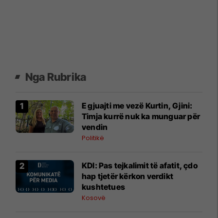
Nga Rubrika
E gjuajti me vezë Kurtin, ​Gjini:
Timja kurrë nuk ka munguar për
vendin
Politikë
KDI: Pas tejkalimit të afatit, çdo
hap tjetër kërkon verdikt
kushtetues
Kosovë