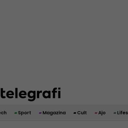
ech
Sport
Magazina
Cult
Ajo
Life