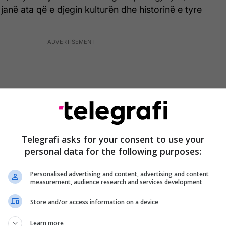
janë ata që e djegin kulturën dhe historinë e tyre
Telegrafi asks for your consent to use your
personal data for the following purposes:
Personalised advertising and content, advertising and content
measurement, audience research and services development
Store and/or access information on a device
ce të madhe nga familja dhe një tentim rrënimi së
 filluar ndërhyrjet për shpëtimin e shtëpisë së
Learn more