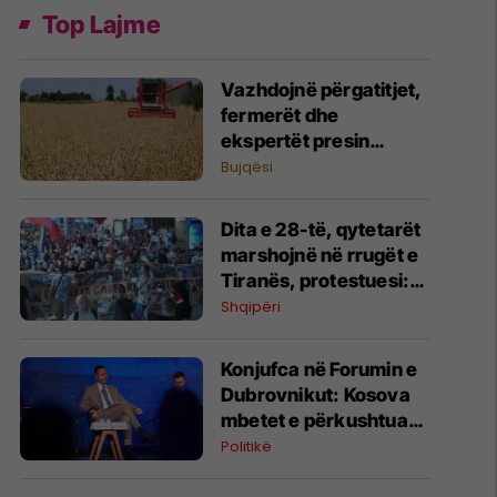
Top Lajme
Vazhdojnë përgatitjet,
fermerët dhe
ekspertët presin
rendimente të larta
Bujqësi
Dita e 28-të, qytetarët
marshojnë në rrugët e
Tiranës, protestuesi:
Do të krijojmë Kuvend
Shqipëri
Kombëtar, 500
kandidatë potencialë
Konjufca në Forumin e
Dubrovnikut: Kosova
mbetet e përkushtuar
ndaj integrimit
Politikë
euroatlantik