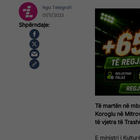
Nga
Telegrafi
01/11/2023
Të martën në mbrë
Koroglu në Mitro
të vjetra të Tras
E ministri i Kultu