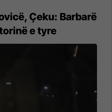
rovicë, Çeku: Barbarë
torinë e tyre