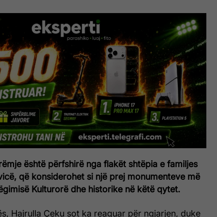
mje është përfshirë nga flakët shtëpia e familjes
vicë, që konsiderohet si një prej monumenteve më
hëgimisë Kulturorë dhe historike në këtë qytet.
rës, Hajrulla Çeku sot ka reaguar për ngjarjen, duke