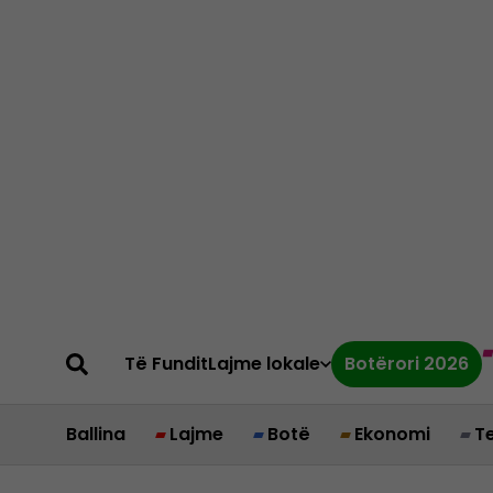
Të Fundit
Lajme lokale
Botërori 2026
Ballina
Lajme
Botë
Ekonomi
T