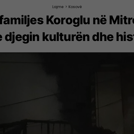
Lajme
>
Kosovë
 familjes Koroglu në Mit
e djegin kulturën dhe his