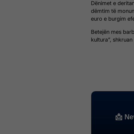
Dënimet e derita
dëmtim të monume
euro e burgim efe
Betejën mes barba
kultura”, shkruan 