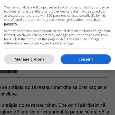
në Mitrovicë.
Your personal data will be processed and information from your device
(cookies, unique identifiers, and other device data) may be stored by,
accessed by and shared with 369 partners, or used specifically by this
ë nuk zmbrapsemi nga detyrimi ynë për mbrojtjen e
site. We and our partners may use precise geolocation data.
List of
urore, qyqarët në mënyrë tinëzare pasi ra terri ia
partners.
së së shekullit XIX”, shkruan ministri.
Some vendors may process your personal data on the basis of legitimate
interest, which you can object to by managing your options below. Look
for a link at the bottom of this page or in the site menu to manage or
withdraw consent in privacy and cookie settings.
Digjet shtëpia e familjes Koroglu në
Manage options
Consent
Mitrovicë - pjesë e trashëgimisë
kulturore
 se shtëpia do të restaurohet dhe se pret kapjen e
minelëve.
n, shtëpia do të restaurohet. Dhe do t'i përdorim të
ligjore që faturën e restaurimit ta paguajnë ata që ia