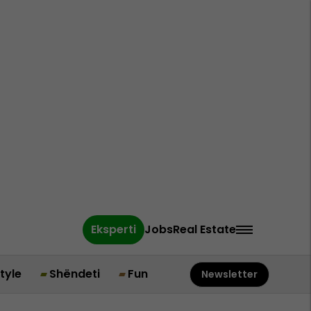
Eksperti
Jobs
Real Estate
style
Shëndeti
Fun
Newsletter