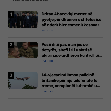
Dritan Abazoviqi merret në
pyetje për dhënien e shtetësisë
së nderit biznesmenit kosovar
Mali i Zi
Pesë ditë pas marrjes së
detyrës, shefi i ri i ushtrisë
ukrainase urdhëron kontroll të
madh
Evropa
14-vjeçari ndihmon policinë
britanike për një telefonatë të
rreme, aeroplanët luftarakë u
ngritën në ajër për të
Evropa
interceptuar fluturaken e Qatar
Airways që po shkonte drejt
Mançesterit