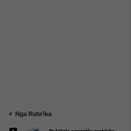
Nga Rubrika
Redaksia e gazetës austriake