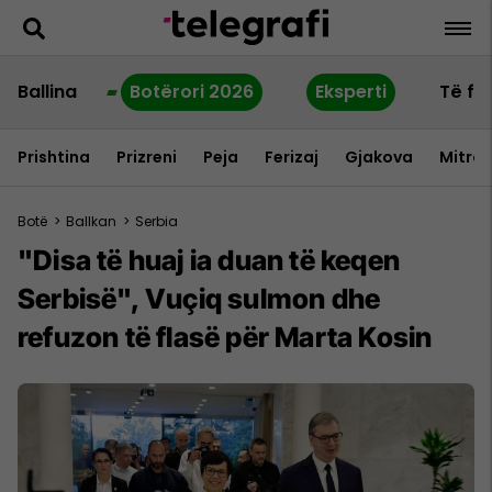
Ballina
Botërori 2026
Eksperti
Të fu
Prishtina
Prizreni
Peja
Ferizaj
Gjakova
Mitrov
Botë
>
Ballkan
>
Serbia
"Disa të huaj ia duan të keqen
Serbisë", Vuçiq sulmon dhe
refuzon të flasë për Marta Kosin