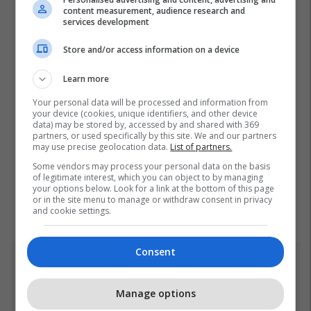
content measurement, audience research and
services development
Store and/or access information on a device
Learn more
Your personal data will be processed and information from
your device (cookies, unique identifiers, and other device
data) may be stored by, accessed by and shared with 369
partners, or used specifically by this site. We and our partners
may use precise geolocation data.
List of partners.
Some vendors may process your personal data on the basis
of legitimate interest, which you can object to by managing
your options below. Look for a link at the bottom of this page
or in the site menu to manage or withdraw consent in privacy
and cookie settings.
Consent
Top 5
Manage options
Pse udhëtarët me përvojë