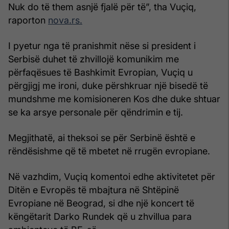
Nuk do të them asnjë fjalë për të”, tha Vuçiq,
raporton
nova.rs.
I pyetur nga të pranishmit nëse si president i
Serbisë duhet të zhvillojë komunikim me
përfaqësues të Bashkimit Evropian, Vuçiq u
përgjigj me ironi, duke përshkruar një bisedë të
mundshme me komisioneren Kos dhe duke shtuar
se ka arsye personale për qëndrimin e tij.
Megjithatë, ai theksoi se për Serbinë është e
rëndësishme që të mbetet në rrugën evropiane.
Në vazhdim, Vuçiq komentoi edhe aktivitetet për
Ditën e Evropës të mbajtura në Shtëpinë
Evropiane në Beograd, si dhe një koncert të
këngëtarit Darko Rundek që u zhvillua para