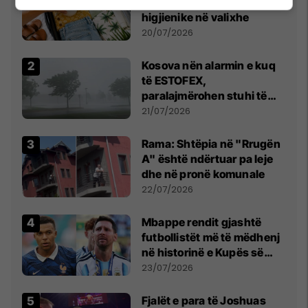
vendosin një rrotull letre
higjienike në valixhe
20/07/2026
Kosova nën alarmin e kuq
të ESTOFEX,
paralajmërohen stuhi të
fuqishme me breshër dhe
21/07/2026
erëra të forta
Rama: Shtëpia në "Rrugën
A" është ndërtuar pa leje
dhe në pronë komunale
22/07/2026
Mbappe rendit gjashtë
futbollistët më të mëdhenj
në historinë e Kupës së
Botës, Messi mbetet i dyti
23/07/2026
Fjalët e para të Joshuas