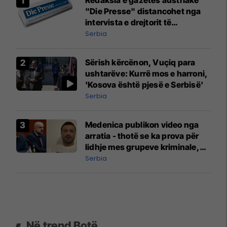
"Die Presse" distancohet nga
intervista e drejtorit të
përgjithshëm Rainer Novak me
Serbia
autokratin serb Vuçiq
Sërish kërcënon, Vuçiq para
ushtarëve: Kurrë mos e harroni,
'Kosova është pjesë e Serbisë'
Serbia
Medenica publikon video nga
arratia - thotë se ka prova për
lidhje mes grupeve kriminale,
Vuçiqit dhe Radoiçiqit
Serbia
Në trend Botë