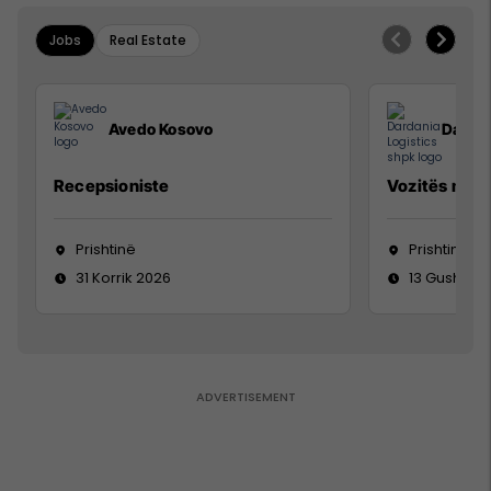
Jobs
Real Estate
Avedo Kosovo
Dardan
Recepsioniste
Vozitës me K
Prishtinë
Prishtinë
31 Korrik 2026
13 Gusht 20