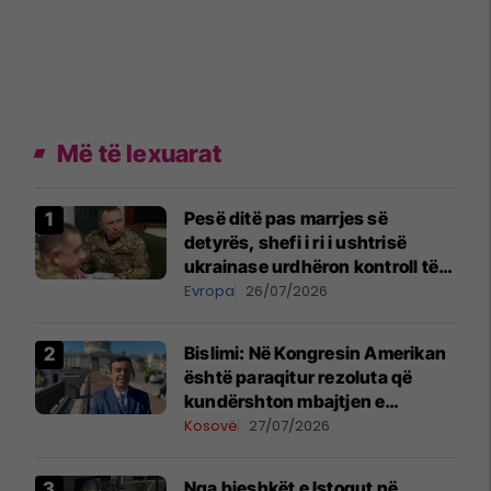
Më të lexuarat
Pesë ditë pas marrjes së
detyrës, shefi i ri i ushtrisë
ukrainase urdhëron kontroll të
madh
Evropa
26/07/2026
Bislimi: Në Kongresin Amerikan
është paraqitur rezoluta që
kundërshton mbajtjen e
Asamblesë Parlamentare të
Kosovë
27/07/2026
OSBE-së në Beograd
Nga bjeshkët e Istogut në