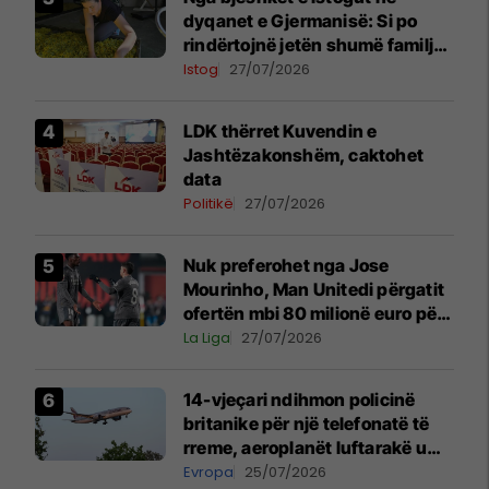
dyqanet e Gjermanisë: Si po
rindërtojnë jetën shumë familje
nga eksporti i bimëve mjekësore
Istog
27/07/2026
LDK thërret Kuvendin e
Jashtëzakonshëm, caktohet
data
Politikë
27/07/2026
Nuk preferohet nga Jose
Mourinho, Man Unitedi përgatit
ofertën mbi 80 milionë euro për
yllin e Realit
La Liga
27/07/2026
14-vjeçari ndihmon policinë
britanike për një telefonatë të
rreme, aeroplanët luftarakë u
ngritën në ajër për të
Evropa
25/07/2026