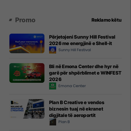
Promo
Reklamo këtu
Përjetojeni Sunny Hill Festival
2026 me energjinë e Shell-it
Sunny Hill Festival
Bli në Emona Center dhe hyr në
garë për shpërblimet e WINFEST
2026
Emona Center
Plan B Creative e vendos
biznesin tuaj në ekranet
digjitale të aeroportit
Plan B