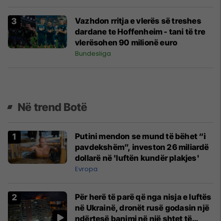
Vazhdon rritja e vlerës së treshes
dardane te Hoffenheim - tani të tre
vlerësohen 90 milionë euro
Bundesliga
Në trend Botë
Putini mendon se mund të bëhet “i
pavdekshëm”, investon 26 miliardë
dollarë në 'luftën kundër plakjes'
Evropa
Për herë të parë që nga nisja e luftës
në Ukrainë, dronët rusë godasin një
ndërtesë banimi në një shtet të