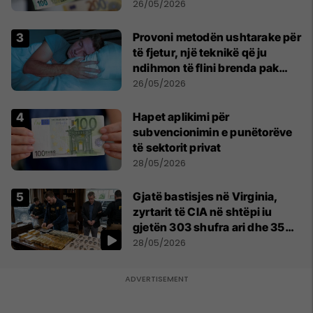
26/05/2026
Provoni metodën ushtarake për
të fjetur, një teknikë që ju
ndihmon të flini brenda pak
minutash
26/05/2026
Hapet aplikimi për
subvencionimin e punëtorëve
të sektorit privat
28/05/2026
Gjatë bastisjes në Virginia,
zyrtarit të CIA në shtëpi iu
gjetën 303 shufra ari dhe 35
orë luksoze Rolex
28/05/2026