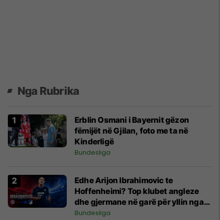
Nga Rubrika
Erblin Osmani i Bayernit gëzon
fëmijët në Gjilan, foto me ta në
Kinderligë
Bundesliga
Edhe Arijon Ibrahimovic te
Hoffenheimi? Top klubet angleze
dhe gjermane në garë për yllin nga
Kosova
Bundesliga