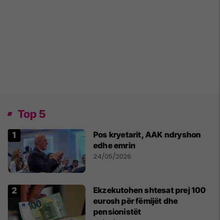
Top 5
Pos kryetarit, AAK ndryshon
edhe emrin
24/05/2026
Ekzekutohen shtesat prej 100
eurosh për fëmijët dhe
pensionistët