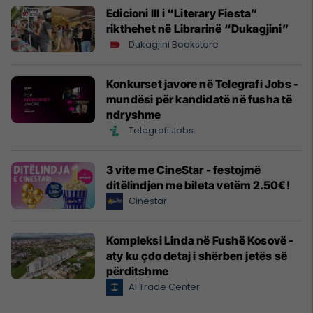
Edicioni III i “Literary Fiesta”
rikthehet në Librarinë “Dukagjini”
Dukagjini Bookstore
Konkurset javore në Telegrafi Jobs -
mundësi për kandidatë në fusha të
ndryshme
Telegrafi Jobs
3 vite me CineStar - festojmë
ditëlindjen me bileta vetëm 2.50€!
Cinestar
Kompleksi Linda në Fushë Kosovë -
aty ku çdo detaj i shërben jetës së
përditshme
Al Trade Center