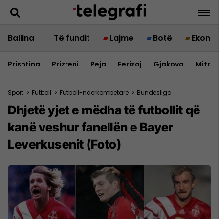
Ballina
Të fundit
Lajme
Botë
Ekono
Prishtina
Prizreni
Peja
Ferizaj
Gjakova
Mitrov
Sport
>
Futboll
>
Futboll-nderkombetare
>
Bundesliga
Dhjetë yjet e mëdha të futbollit që
kanë veshur fanellën e Bayer
Leverkusenit (Foto)