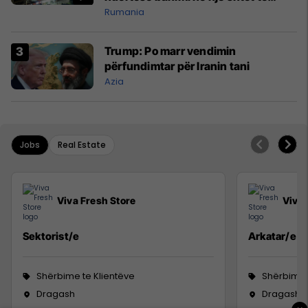
NATO-s
Rumania
Trump: Po marr vendimin
përfundimtar për Iranin tani
Azia
Jobs
Real Estate
Viva Fresh Store
Viva 
Sektorist/e
Arkatar/e
Shërbime te Klientëve
Shërbime 
Dragash
Dragash