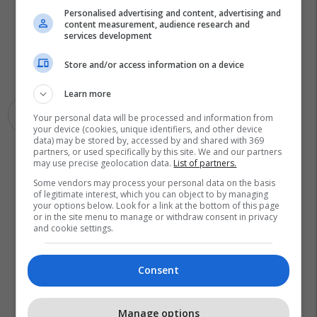
Personalised advertising and content, advertising and
content measurement, audience research and
services development
Store and/or access information on a device
Learn more
Dhëndri
Nusja
Your personal data will be processed and information from
your device (cookies, unique identifiers, and other device
data) may be stored by, accessed by and shared with 369
partners, or used specifically by this site. We and our partners
may use precise geolocation data.
List of partners.
Some vendors may process your personal data on the basis
of legitimate interest, which you can object to by managing
your options below. Look for a link at the bottom of this page
or in the site menu to manage or withdraw consent in privacy
and cookie settings.
Consent
Manage options