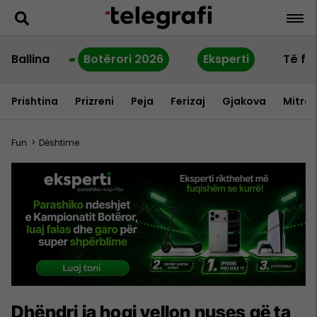
Ballina
Botërori 2026
Eksperti
Të fu
Prishtina
Prizreni
Peja
Ferizaj
Gjakova
Mitrov
Fun
>
Dështime
Dhëndri ia hoqi vellon nuses që ta