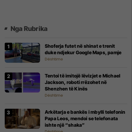
Nga Rubrika
Shoferja futet në shinat e trenit
duke ndjekur Google Maps, pamje
Dështime
Tentoi të imitojë lëvizjet e Michael
Jackson, roboti rrëzohet në
Shenzhen të Kinës
Dështime
Arkëtarja e bankës i mbylli telefonin
Papa Leos, mendoi se telefonata
ishte një “shaka”
Dështime