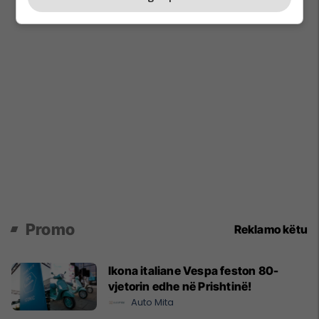
Promo
Reklamo këtu
Ikona italiane Vespa feston 80-
vjetorin edhe në Prishtinë!
Auto Mita