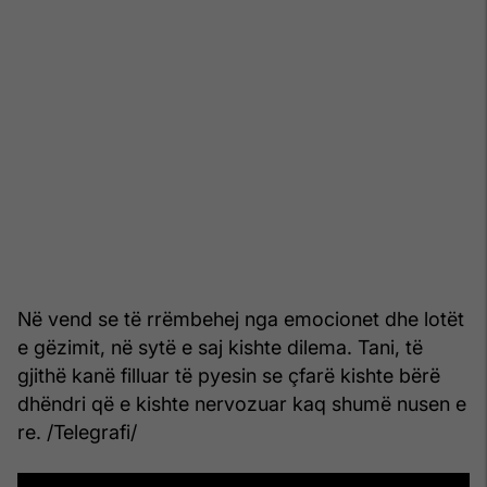
Në vend se të rrëmbehej nga emocionet dhe lotët
e gëzimit, në sytë e saj kishte dilema. Tani, të
gjithë kanë filluar të pyesin se çfarë kishte bërë
dhëndri që e kishte nervozuar kaq shumë nusen e
re. /Telegrafi/