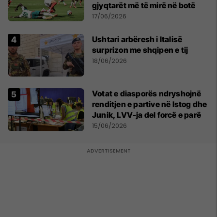
gjyqtarët më të mirë në botë
17/06/2026
Ushtari arbëresh i Italisë
surprizon me shqipen e tij
18/06/2026
Votat e diasporës ndryshojnë
renditjen e partive në Istog dhe
Junik, LVV-ja del forcë e parë
15/06/2026