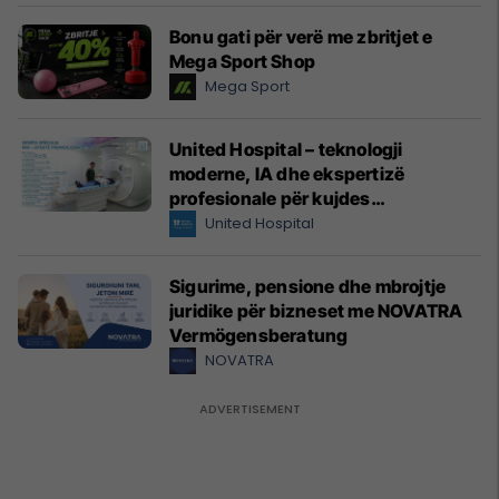
Bonu gati për verë me zbritjet e
Mega Sport Shop
Mega Sport
United Hospital – teknologji
moderne, IA dhe ekspertizë
profesionale për kujdes
shëndetësor me standarde
United Hospital
ndërkombëtare
Sigurime, pensione dhe mbrojtje
juridike për bizneset me NOVATRA
Vermögensberatung
NOVATRA