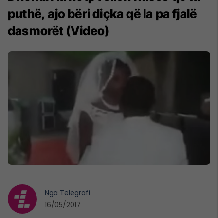
puthë, ajo bëri diçka që la pa fjalë
dasmorët (Video)
Nga
Telegrafi
16/05/2017