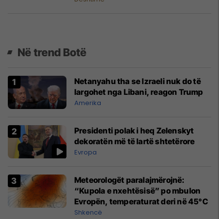
Në trend Botë
Netanyahu tha se Izraeli nuk do të
largohet nga Libani, reagon Trump
Amerika
Presidenti polak i heq Zelenskyt
dekoratën më të lartë shtetërore
Evropa
Meteorologët paralajmërojnë:
“Kupola e nxehtësisë” po mbulon
Evropën, temperaturat deri në 45°C
Shkencë