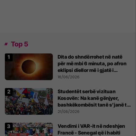
Top 5
Dita do shndërrohet në natë
për më mbi 6 minuta, po afron
eklipsi diellor më i gjatë i
shekullit të 21-të
16/06/2026
Studentët serbë vizituan
Kosovën: Na kanë gënjyer,
bashkëkombësit tanë s’janë të
shtypur
21/06/2026
Vendimi i VAR-it në ndeshjen
Francë - Senegal që i habiti