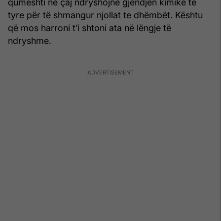
qumështi në çaj ndryshojnë gjendjen kimike të
tyre për të shmangur njollat te dhëmbët. Kështu
që mos harroni t’i shtoni ata në lëngje të
ndryshme.