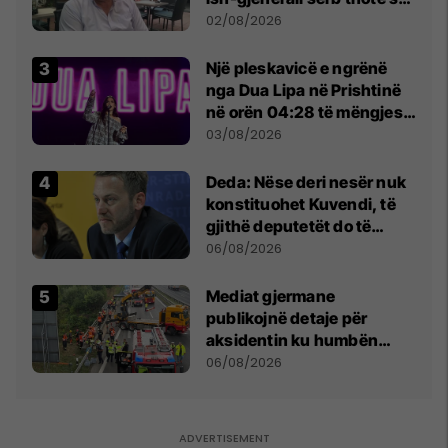
dikush e tradhtoi në
02/08/2026
Beograd
Një pleskavicë e ngrënë
nga Dua Lipa në Prishtinë
në orën 04:28 të mëngjesit
- dhe bota digjitale serbe
03/08/2026
shpall gjendjen e luftës
Deda: Nëse deri nesër nuk
konstituohet Kuvendi, të
gjithë deputetët do të
bëjnë shkelje të rëndë
06/08/2026
kushtetuese
Mediat gjermane
publikojnë detaje për
aksidentin ku humbën
jetën tre mërgimtarë nga
06/08/2026
Komogllava e Ferizajt