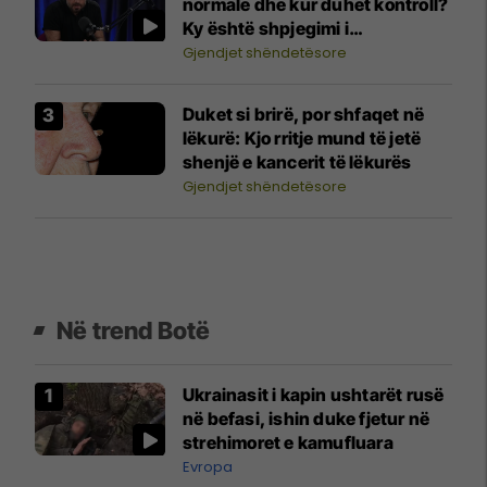
normale dhe kur duhet kontroll?
Ky është shpjegimi i
neonatologut
Gjendjet shëndetësore
Duket si brirë, por shfaqet në
lëkurë: Kjo rritje mund të jetë
shenjë e kancerit të lëkurës
Gjendjet shëndetësore
Në trend Botë
Ukrainasit i kapin ushtarët rusë
në befasi, ishin duke fjetur në
strehimoret e kamufluara
Evropa