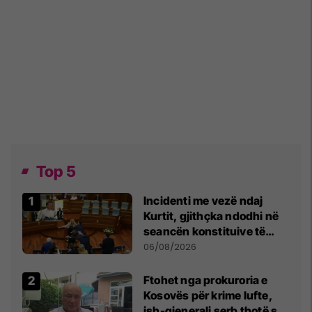
Top 5
Incidenti me vezë ndaj
Kurtit, gjithçka ndodhi në
seancën konstituive të
Kuvendit
06/08/2026
Ftohet nga prokuroria e
Kosovës për krime lufte,
ish-gjenerali serb thotë se