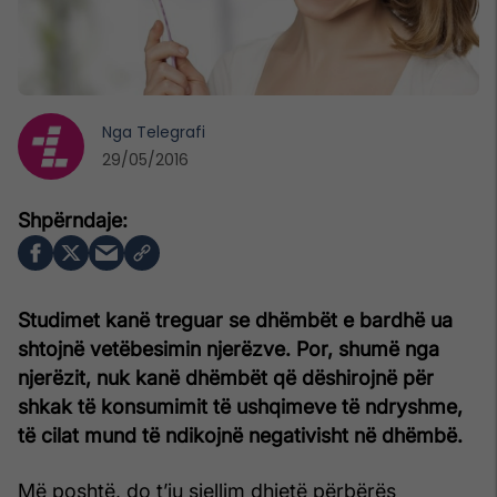
Nga
Telegrafi
29/05/2016
Studimet kanë treguar se dhëmbët e bardhë ua
shtojnë vetëbesimin njerëzve. Por, shumë nga
njerëzit, nuk kanë dhëmbët që dëshirojnë për
shkak të konsumimit të ushqimeve të ndryshme,
të cilat mund të ndikojnë negativisht në dhëmbë.
Më poshtë, do t’ju sjellim dhjetë përbërës