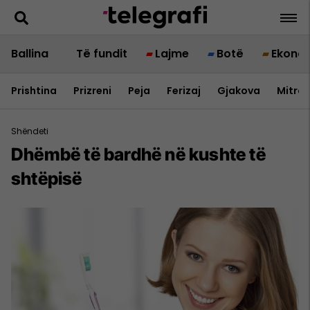
Ballina
Të fundit
Lajme
Botë
Ekono
Prishtina
Prizreni
Peja
Ferizaj
Gjakova
Mitrov
Shëndeti
Dhëmbë të bardhë në kushte të
shtëpisë