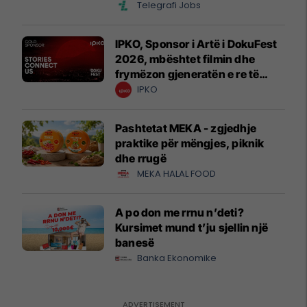
Telegrafi Jobs
IPKO, Sponsor i Artë i DokuFest
2026, mbështet filmin dhe
frymëzon gjeneratën e re të
krijuesve
IPKO
Pashtetat MEKA - zgjedhje
praktike për mëngjes, piknik
dhe rrugë
MEKA HALAL FOOD
A po don me rrnu n’deti?
Kursimet mund t’ju sjellin një
banesë
Banka Ekonomike