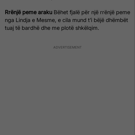
Rrënjë peme araku
Bëhet fjalë për një rrënjë peme
nga Lindja e Mesme, e cila mund t’i bëjë dhëmbët
tuaj të bardhë dhe me plotë shkëlqim.