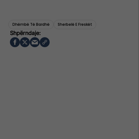
Dhëmbë Të Bardhë
Sherbelë E Freskët