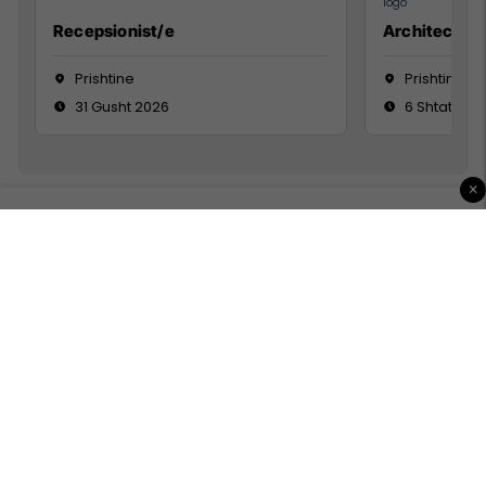
Recepsionist/e
Architect
Prishtine
Prishtinë
31 Gusht 2026
6 Shtator 2
×