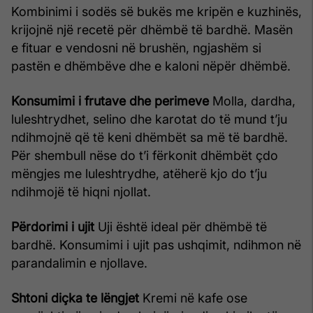
Kombinimi i sodës së bukës me kripën e kuzhinës,
krijojnë një recetë për dhëmbë të bardhë. Masën
e fituar e vendosni në brushën, ngjashëm si
pastën e dhëmbëve dhe e kaloni nëpër dhëmbë.
Konsumimi i frutave dhe perimeve
Molla, dardha,
luleshtrydhet, selino dhe karotat do të mund t’ju
ndihmojnë që të keni dhëmbët sa më të bardhë.
Për shembull nëse do t’i fërkonit dhëmbët çdo
mëngjes me luleshtrydhe, atëherë kjo do t’ju
ndihmojë të hiqni njollat.
Përdorimi i ujit
Uji është ideal për dhëmbë të
bardhë. Konsumimi i ujit pas ushqimit, ndihmon në
parandalimin e njollave.
Shtoni diçka te lëngjet
Kremi në kafe ose