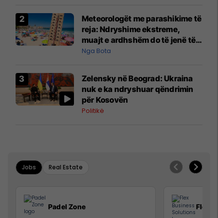
Meteorologët me parashikime të
reja: Ndryshime ekstreme,
muajt e ardhshëm do të jenë të
pazakontë
Nga Bota
Zelensky në Beograd: Ukraina
nuk e ka ndryshuar qëndrimin
për Kosovën
Politikë
Jobs
Real Estate
Padel Zone
Flex B