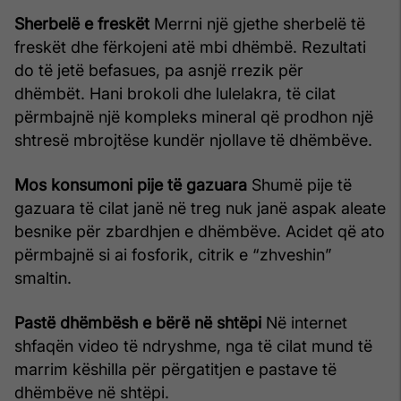
Sherbelë e freskët
Merrni një gjethe sherbelë të
freskët dhe fërkojeni atë mbi dhëmbë. Rezultati
do të jetë befasues, pa asnjë rrezik për
dhëmbët. Hani brokoli dhe lulelakra, të cilat
përmbajnë një kompleks mineral që prodhon një
shtresë mbrojtëse kundër njollave të dhëmbëve.
Mos konsumoni pije të gazuara
Shumë pije të
gazuara të cilat janë në treg nuk janë aspak aleate
besnike për zbardhjen e dhëmbëve. Acidet që ato
përmbajnë si ai fosforik, citrik e “zhveshin”
smaltin.
Pastë dhëmbësh e bërë në shtëpi
Në internet
shfaqën video të ndryshme, nga të cilat mund të
marrim këshilla për përgatitjen e pastave të
dhëmbëve në shtëpi.