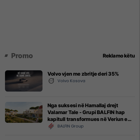
Promo
Reklamo këtu
Volvo vjen me zbritje deri 35%
Volvo Kosova
Nga suksesi në Hamallaj drejt
Valamar Tale - Grupi BALFIN hap
kapitull transformues në Veriun e
Shqipërisë
BALFIN Group