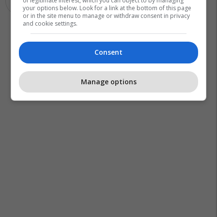
of legitimate interest, which you can object to by managing
Lufta Në Siri
your options below. Look for a link at the bottom of this page
or in the site menu to manage or withdraw consent in privacy
and cookie settings.
Consent
Manage options