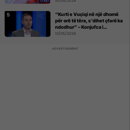
nga sëmundja
10/05/2026
“Kurti e Vuçiqi në një dhomë
për orë të tëra, s’dihet çfarë ka
ndodhur” – Konjufca i
përgjigjet Osmanit
13/05/2026