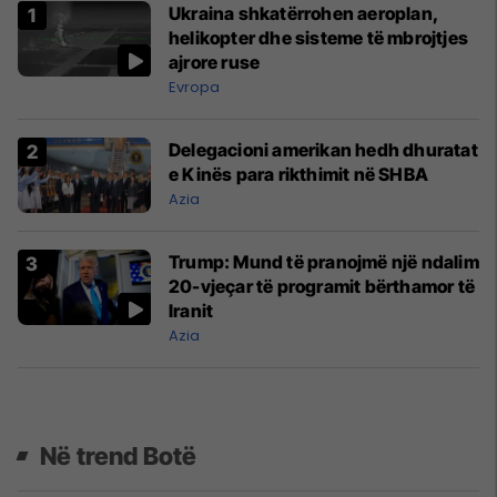
Ukraina shkatërrohen aeroplan,
helikopter dhe sisteme të mbrojtjes
ajrore ruse
Evropa
Delegacioni amerikan hedh dhuratat
e Kinës para rikthimit në SHBA
Azia
Trump: Mund të pranojmë një ndalim
20-vjeçar të programit bërthamor të
Iranit
Azia
Në trend Botë