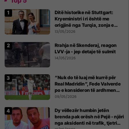
Top 5
Ditë historike në Stuttgart:
Kryeministri i ri është me
origjinë nga Turqia, zonja e
parë një shqiptare nga
13/05/2026
Kanadaja
Rrahja në Skenderaj, reagon
LVV-ja - jep detaje të sulmit
14/05/2026
“Nuk do të luaj më kurrë për
Real Madridin”, Fede Valverde
po e konsideron të ardhmen
pas sherrit me Tchouamenin
09/05/2026
Dy vëllezër humbin jetën
brenda pak orësh në Pejë - njëri
nga aksidenti në trafik, tjetri