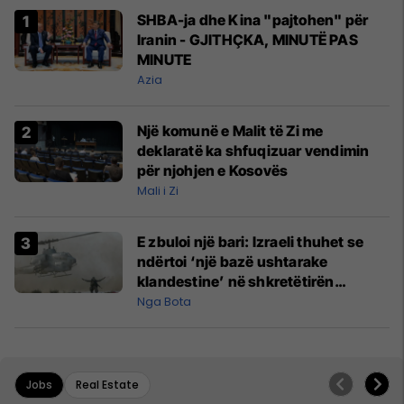
SHBA-ja dhe Kina "pajtohen" për
Iranin - GJITHÇKA, MINUTË PAS
MINUTE
Azia
Një komunë e Malit të Zi me
deklaratë ka shfuqizuar vendimin
për njohjen e Kosovës
Mali i Zi
E zbuloi një bari: Izraeli thuhet se
ndërtoi ‘një bazë ushtarake
klandestine’ në shkretëtirën
irakiane për luftën me Iranin
Nga Bota
Jobs
Real Estate