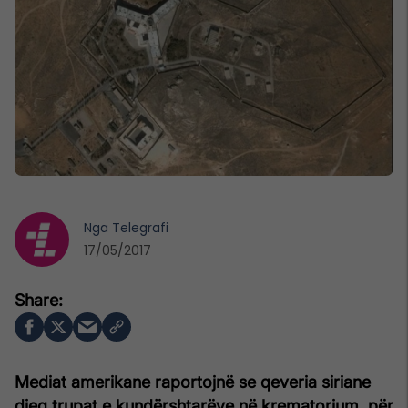
Nga
Telegrafi
17/05/2017
Mediat amerikane raportojnë se qeveria siriane
djeg trupat e kundërshtarëve në krematorium, për