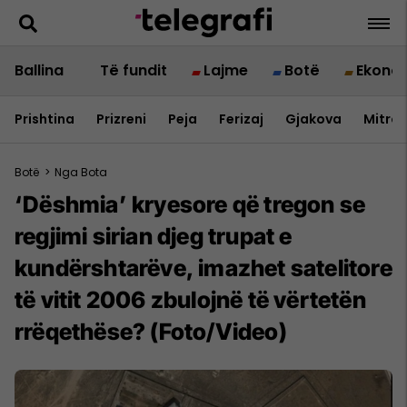
Ballina
Të fundit
Lajme
Botë
Ekono
Prishtina
Prizreni
Peja
Ferizaj
Gjakova
Mitrov
Botë
>
Nga Bota
‘Dëshmia’ kryesore që tregon se
regjimi sirian djeg trupat e
kundërshtarëve, imazhet satelitore
të vitit 2006 zbulojnë të vërtetën
rrëqethëse? (Foto/Video)