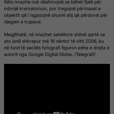
Këto imazhe nuk dëshmojnë se bëhet fjalë për
ndonjë krematorium, por tregojnë përmasat e
objektit që i ngjasojnë shumë atij që përdoret për
djegien e trupave.
Megjithatë, në imazhet satelitore shihet qartë se
ato janë shkrepur më 18 nëntor të vitit 2006, ku
në fund të secilës fotografi figuron edhe e drejta e
autorit nga Google Digital Globe. /Telegrafi/