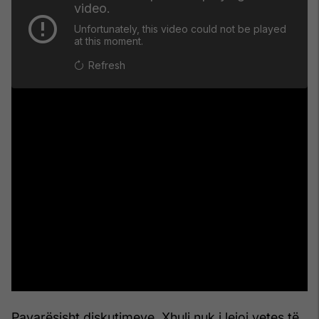
Pavarësisht diskutimeve, Xhuli nuk i lejoi vetes të