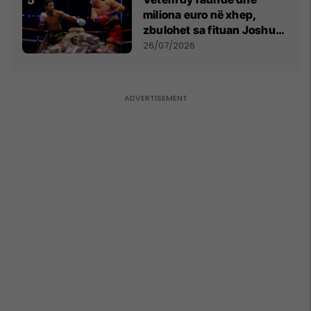
miliona euro në xhep,
zbulohet sa fituan Joshua
e Prenga
26/07/2026