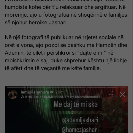
humbiste kohë për t'u relaksuar dhe argëtuar. Në
mbrëmje, ajo u fotografua në shoqërinë e familjes
së njohur heroike Jashari.
Në një fotografi të publikuar në rrjetet sociale në
orët e vona, ajo pozoi së bashku me Hamzën dhe
Ademin, të cilët i përshkroi si "dajtë e mi" në
mbishkrimin e saj, duke shprehur kështu një lidhje
të afërt dhe të veçantë me këtë familje.