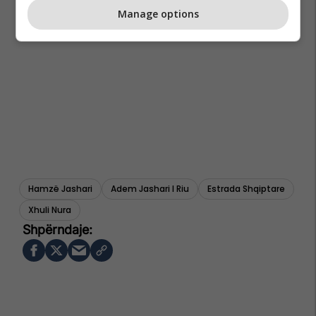
Manage options
Hamzë Jashari
Adem Jashari I Riu
Estrada Shqiptare
Xhuli Nura