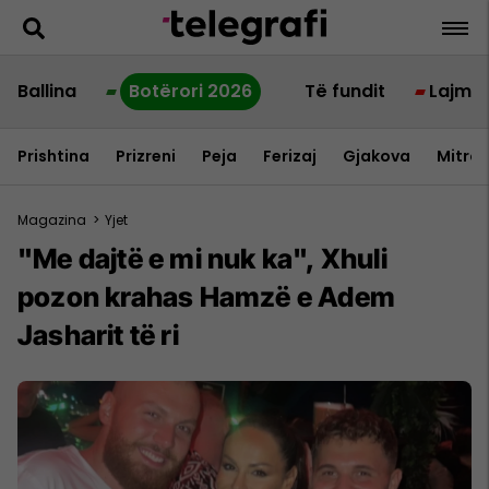
Ballina
Botërori 2026
Të fundit
Lajme
Prishtina
Prizreni
Peja
Ferizaj
Gjakova
Mitrov
Magazina
>
Yjet
"Me dajtë e mi nuk ka", Xhuli
pozon krahas Hamzë e Adem
Jasharit të ri