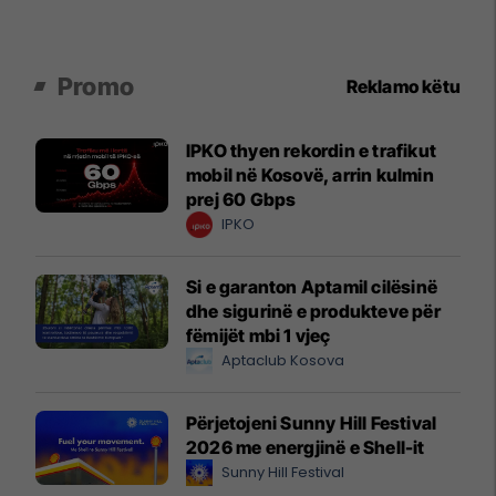
Promo
Reklamo këtu
IPKO thyen rekordin e trafikut
mobil në Kosovë, arrin kulmin
prej 60 Gbps
IPKO
Si e garanton Aptamil cilësinë
dhe sigurinë e produkteve për
fëmijët mbi 1 vjeç
Aptaclub Kosova
Përjetojeni Sunny Hill Festival
2026 me energjinë e Shell-it
Sunny Hill Festival