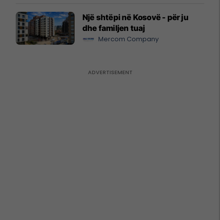
Një shtëpi në Kosovë - për ju
dhe familjen tuaj
Mercom Company