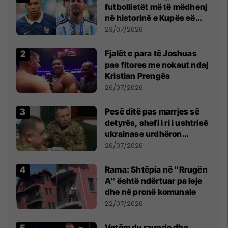
futbollistët më të mëdhenj
në historinë e Kupës së
Botës, Messi mbetet i dyti
23/07/2026
Fjalët e para të Joshuas
pas fitores me nokaut ndaj
Kristian Prengës
26/07/2026
Pesë ditë pas marrjes së
detyrës, shefi i ri i ushtrisë
ukrainase urdhëron
kontroll të madh
26/07/2026
Rama: Shtëpia në "Rrugën
A" është ndërtuar pa leje
dhe në pronë komunale
22/07/2026
Vetëm dy raunde dhe