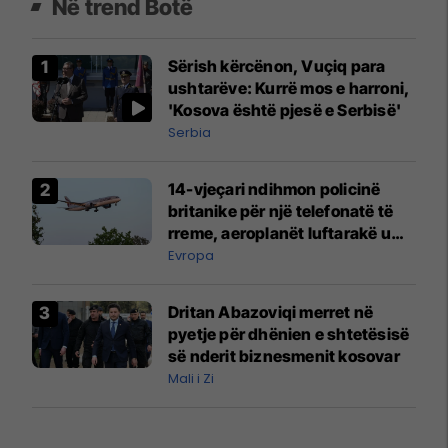
Në trend Botë
Sërish kërcënon, Vuçiq para
ushtarëve: Kurrë mos e harroni,
'Kosova është pjesë e Serbisë'
Serbia
14-vjeçari ndihmon policinë
britanike për një telefonatë të
rreme, aeroplanët luftarakë u
ngritën në ajër për të
Evropa
interceptuar fluturaken e Qatar
Airways që po shkonte drejt
Dritan Abazoviqi merret në
Mançesterit
pyetje për dhënien e shtetësisë
së nderit biznesmenit kosovar
Mali i Zi