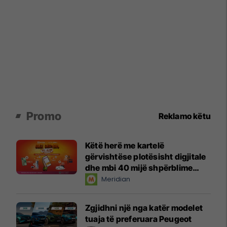
Promo
Reklamo këtu
Këtë herë me kartelë
gërvishtëse plotësisht digjitale
dhe mbi 40 mijë shpërblime
instant!
Meridian
Zgjidhni një nga katër modelet
tuaja të preferuara Peugeot