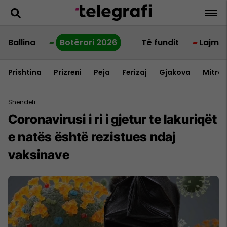
Ballina
Botërori 2026
Të fundit
Lajme
Prishtina
Prizreni
Peja
Ferizaj
Gjakova
Mitrov
Shëndeti
Coronavirusi i ri i gjetur te lakuriqët
e natës është rezistues ndaj
vaksinave