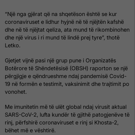
“Një nga gjërat që na shqetëson është se kur
coronaviruset e lidhur hyjnë në të njëjtën kafshë
dhe në të njëjtat qeliza, ata mund të rikombinohen
dhe një virus i ri mund të lindë prej tyre”, thotë
Letko.
Gjetjet vijnë pasi një grup pune i Organizatës
Botërore të Shëndetësisë (OBSH) raporton se një
përgjigje e qëndrueshme ndaj pandemisë Covid-
19 në formën e testimit, vaksinimit dhe trajtimit po
vonohet.
Me imunitetin më të ulët global ndaj virusit aktual
SARS-CoV-2, lufta kundër të gjithë patogjenëve të
rinj, përfshirë coronaviruset e rinj si Khosta-2,
bëhet më e vështirë.