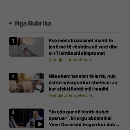
Nga Rubrika
Pse menstruacionet mund të
jenë më të vështira në verë dhe
si t’i lehtësoni simptomat
Gjendjet shëndetësore
Nëse keni tension të lartë, nuk
është njësoj se kur shëtisni: Ja
kur efekti është më i madhi
Gjendjet shëndetësore
"Jo çdo gur në tëmth duhet
operuar”, kirurgu abdominal
Ymer Durmishi tregon kur duhet