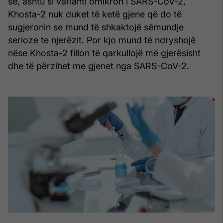
se, ashtu si varianti omikron i SARS-CoV-2,
Khosta-2 nuk duket të ketë gjene që do të
sugjeronin se mund të shkaktojë sëmundje
serioze te njerëzit. Por kjo mund të ndryshojë
nëse Khosta-2 fillon të qarkullojë më gjerësisht
dhe të përzihet me gjenet nga SARS-CoV-2.