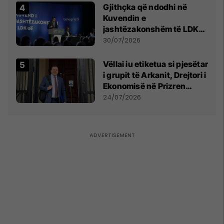
Gjithçka që ndodhi në
Kuvendin e
jashtëzakonshëm të LDK-
së
30/07/2026
Vëllai iu etiketua si pjesëtar
i grupit të Arkanit, Drejtori i
Ekonomisë në Prizren
mohon pretendimet
24/07/2026