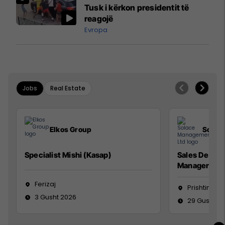
Mançesterit
Tusk i kërkon presidentit të
reagojë
Evropa
Jobs
Real Estate
Elkos Group
Solac
Specialist Mishi (Kasap)
Sales Devel
Manager
Ferizaj
Prishtinë
3 Gusht 2026
29 Gusht 2