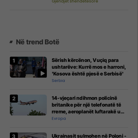
ndërhyrja
Gjendjet shëndetësore
Në trend Botë
Sërish kërcënon, Vuçiq para
ushtarëve: Kurrë mos e harroni,
'Kosova është pjesë e Serbisë'
Serbia
14-vjeçari ndihmon policinë
britanike për një telefonatë të
rreme, aeroplanët luftarakë u
ngritën në ajër për të
Evropa
interceptuar fluturaken e Qatar
Airways që po shkonte drejt
Ukrainasit sulmohen në Poloni -