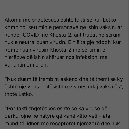
Akoma më shqetësues është fakti se kur Letko
kombinoi serumin e personave që ishin vaksinuar
kundër COVID me Khosta-2, antitrupat në serum
nuk e neutralizuan virusin. E njëjta gjë ndodhi kur
kombinuan virusin Khosta-2 me serumin e
njerëzve që ishin shëruar nga infeksioni me
variantin omicron.
“Nuk duam të trembim askënd dhe të themi se ky
është një virus plotësisht rezistues ndaj vaksinës”,
thotë Letko.
“Por fakti shqetësues është se ka viruse që
qarkullojnë në natyrë që kanë këto veti – ata
mund të lidhen me receptorët njerëzorë dhe nuk