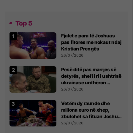
Top 5
Fjalët e para të Joshuas
pas fitores me nokaut ndaj
Kristian Prengës
26/07/2026
Pesë ditë pas marrjes së
detyrës, shefi i ri i ushtrisë
ukrainase urdhëron
kontroll të madh
26/07/2026
Vetëm dy raunde dhe
miliona euro në xhep,
zbulohet sa fituan Joshua
e Prenga
26/07/2026