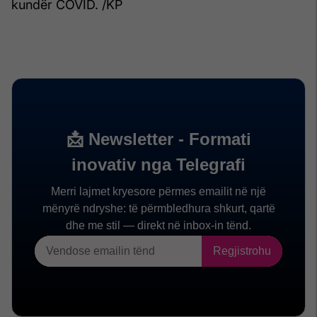
kundër COVID. /KP