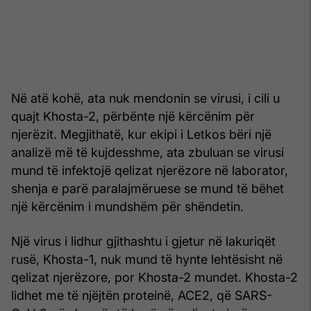
Në atë kohë, ata nuk mendonin se virusi, i cili u
quajt Khosta-2, përbënte një kërcënim për
njerëzit. Megjithatë, kur ekipi i Letkos bëri një
analizë më të kujdesshme, ata zbuluan se virusi
mund të infektojë qelizat njerëzore në laborator,
shenja e parë paralajmëruese se mund të bëhet
një kërcënim i mundshëm për shëndetin.
Një virus i lidhur gjithashtu i gjetur në lakuriqët
rusë, Khosta-1, nuk mund të hynte lehtësisht në
qelizat njerëzore, por Khosta-2 mundet. Khosta-2
lidhet me të njëjtën proteinë, ACE2, që SARS-