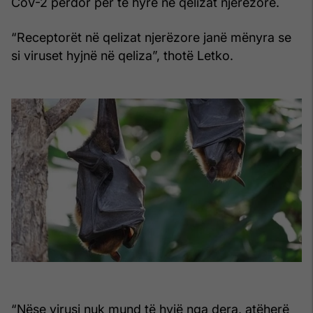
CoV-2 përdor për të hyrë në qelizat njerëzore.
“Receptorët në qelizat njerëzore janë mënyra se
si viruset hyjnë në qeliza”, thotë Letko.
“Nëse virusi nuk mund të hyjë nga dera, atëherë