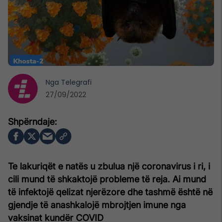
Nga
Telegrafi
27/09/2022
Te lakuriqët e natës u zbulua një coronavirus i ri, i
cili mund të shkaktojë probleme të reja. Ai mund
të infektojë qelizat njerëzore dhe tashmë është në
gjendje të anashkalojë mbrojtjen imune nga
vaksinat kundër COVID