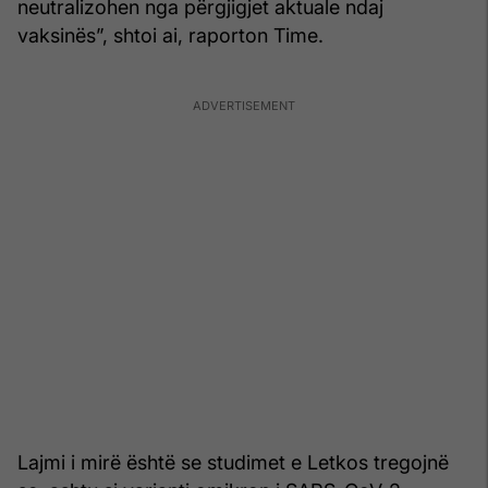
neutralizohen nga përgjigjet aktuale ndaj
vaksinës”, shtoi ai, raporton Time.
Lajmi i mirë është se studimet e Letkos tregojnë