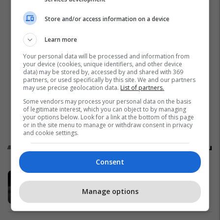
Store and/or access information on a device
Learn more
Your personal data will be processed and information from
your device (cookies, unique identifiers, and other device
data) may be stored by, accessed by and shared with 369
partners, or used specifically by this site. We and our partners
may use precise geolocation data.
List of partners.
Some vendors may process your personal data on the basis
of legitimate interest, which you can object to by managing
your options below. Look for a link at the bottom of this page
or in the site menu to manage or withdraw consent in privacy
and cookie settings.
Promo
Reklamo këtu
Consent
Volvo vjen me zbritje deri 35%
Volvo Kosova
Manage options