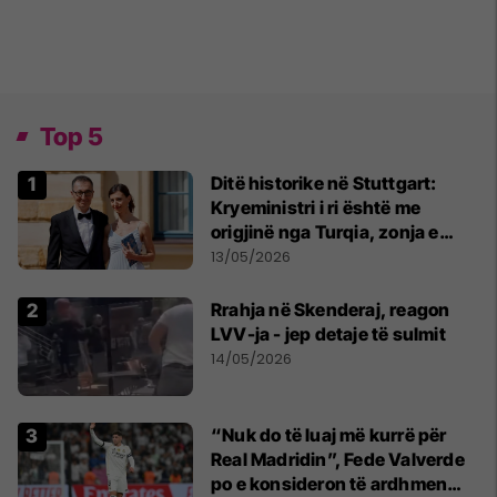
Top 5
Ditë historike në Stuttgart:
Kryeministri i ri është me
origjinë nga Turqia, zonja e
parë një shqiptare nga
13/05/2026
Kanadaja
Rrahja në Skenderaj, reagon
LVV-ja - jep detaje të sulmit
14/05/2026
“Nuk do të luaj më kurrë për
Real Madridin”, Fede Valverde
po e konsideron të ardhmen