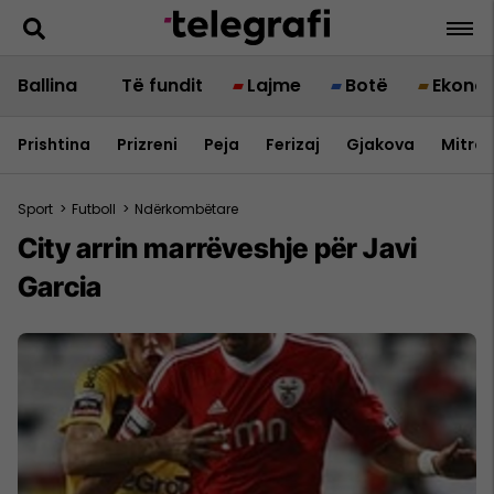
Ballina
Të fundit
Lajme
Botë
Ekono
Prishtina
Prizreni
Peja
Ferizaj
Gjakova
Mitrov
Sport
>
Futboll
>
Ndërkombëtare
City arrin marrëveshje për Javi
Garcia