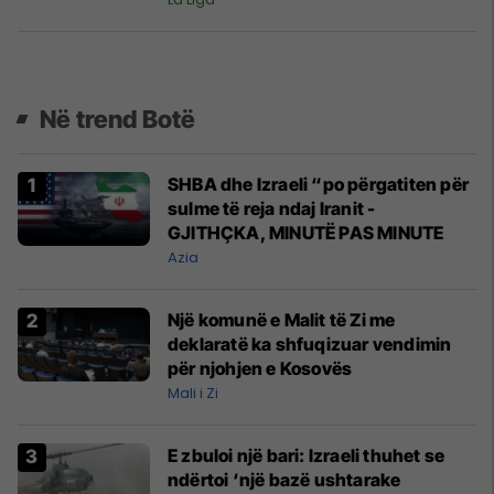
Në trend Botë
SHBA dhe Izraeli “po përgatiten për
sulme të reja ndaj Iranit -
GJITHÇKA, MINUTË PAS MINUTE
Azia
Një komunë e Malit të Zi me
deklaratë ka shfuqizuar vendimin
për njohjen e Kosovës
Mali i Zi
E zbuloi një bari: Izraeli thuhet se
ndërtoi ‘një bazë ushtarake