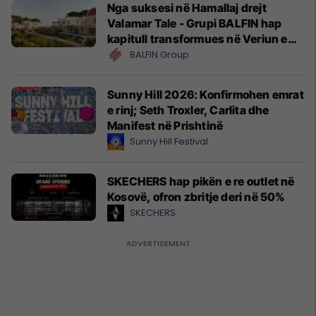
Nga suksesi në Hamallaj drejt
Valamar Tale - Grupi BALFIN hap
kapitull transformues në Veriun e
Shqipërisë
BALFIN Group
Sunny Hill 2026: Konfirmohen emrat
e rinj; Seth Troxler, Carlita dhe
Manifest në Prishtinë
Sunny Hill Festival
SKECHERS hap pikën e re outlet në
Kosovë, ofron zbritje deri në 50%
SKECHERS