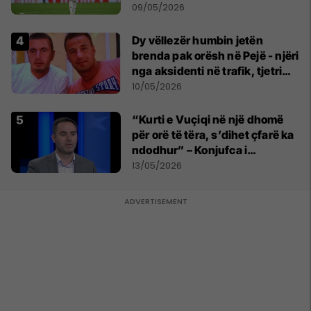
pas sherrit me Tchouamenin
09/05/2026
Dy vëllezër humbin jetën
brenda pak orësh në Pejë - njëri
nga aksidenti në trafik, tjetri
nga sëmundja
10/05/2026
“Kurti e Vuçiqi në një dhomë
për orë të tëra, s’dihet çfarë ka
ndodhur” – Konjufca i
përgjigjet Osmanit
13/05/2026