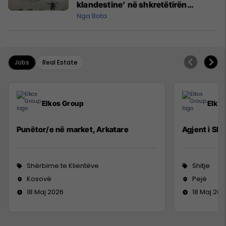
klandestine’ në shkretëtirën
irakiane për luftën me Iranin
Nga Bota
Jobs
Real Estate
Elkos Group
Elko
Punëtor/e në market, Arkatare
Agjent i Shi
Shërbime te Klientëve
Shitje
Kosovë
Pejë
18 Maj 2026
18 Maj 202