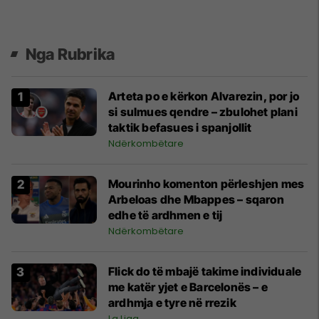
Nga Rubrika
Arteta po e kërkon Alvarezin, por jo
si sulmues qendre – zbulohet plani
taktik befasues i spanjollit
Ndërkombëtare
Mourinho komenton përleshjen mes
Arbeloas dhe Mbappes – sqaron
edhe të ardhmen e tij
Ndërkombëtare
Flick do të mbajë takime individuale
me katër yjet e Barcelonës – e
ardhmja e tyre në rrezik
La Liga