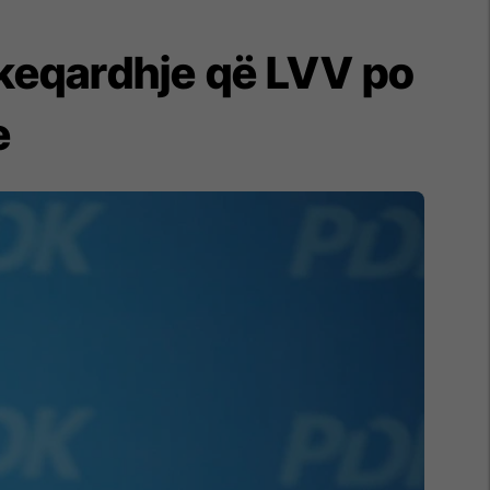
r keqardhje që LVV po
e