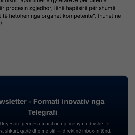
imisht raportimet e qytetarëve për ditën e
ër procesin zgjedhor, lënë hapësirë për shumë
 të hetohen nga organet kompetente”, thuhet në
/