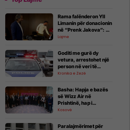
Rama falënderon Yll
Limanin për donacionin
në “Prenk Jakova”: Po
investojmë në të
Lajme
ardhmen e të rinjve
Goditi me gurë dy
vetura, arrestohet një
person në veri të
Mitrovicës - dyshohet
Kronika e Zezë
edhe për 10 vepra të
tjera penale
Basha: Hapja e bazës
së Wizz Air në
Prishtinë, hap i
rëndësishëm për
Kosovë
aviacionin civil në
Kosovë
Paralajmërimet për