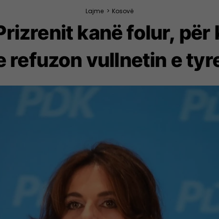
Lajme
>
Kosovë
Prizrenit kanë folur, pë
e refuzon vullnetin e tyr