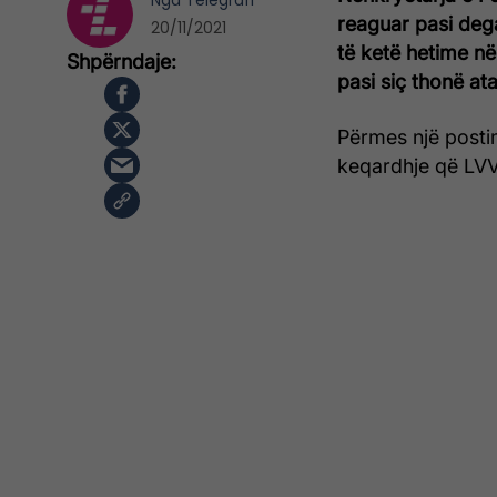
Nga
Telegrafi
reaguar pasi deg
20/11/2021
të ketë hetime në
pasi siç thonë at
Përmes një posti
keqardhje që LVV-