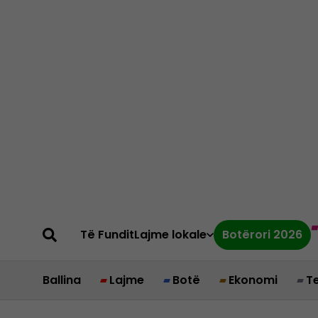
Të Fundit
Lajme lokale
Botërori 2026
Ballina
Lajme
Botë
Ekonomi
T