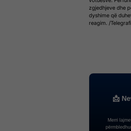
votuesve. Përfund
zgjedhjeve dhe p
dyshime që duhet
reagim. /Telegrafi