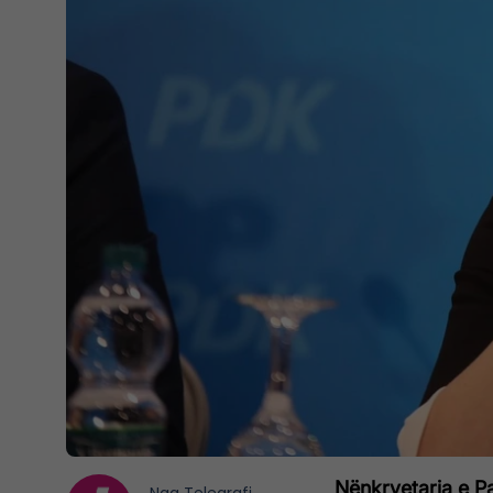
Nënkryetarja e P