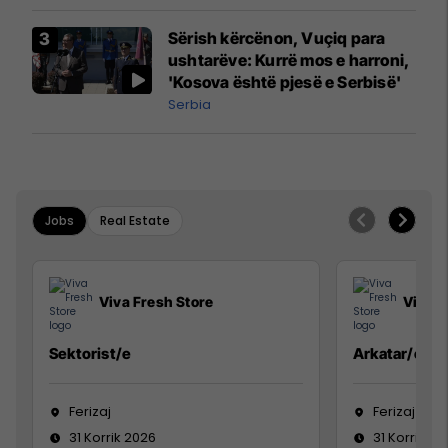
Sërish kërcënon, Vuçiq para
ushtarëve: Kurrë mos e harroni,
'Kosova është pjesë e Serbisë'
Serbia
Jobs
Real Estate
Viva Fresh Store
Viva F
Sektorist/e
Arkatar/e
Ferizaj
Ferizaj
31 Korrik 2026
31 Korrik 20