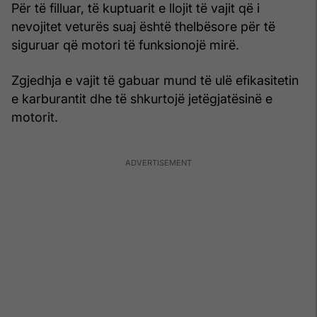
Për të filluar, të kuptuarit e llojit të vajit që i
nevojitet veturës suaj është thelbësore për të
siguruar që motori të funksionojë mirë.
Zgjedhja e vajit të gabuar mund të ulë efikasitetin
e karburantit dhe të shkurtojë jetëgjatësinë e
motorit.