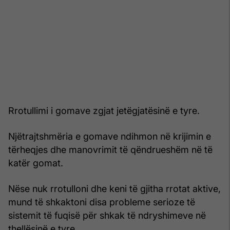
Rrotullimi i gomave zgjat jetëgjatësinë e tyre.
Njëtrajtshmëria e gomave ndihmon në krijimin e
tërheqjes dhe manovrimit të qëndrueshëm në të
katër gomat.
Nëse nuk rrotulloni dhe keni të gjitha rrotat aktive,
mund të shkaktoni disa probleme serioze të
sistemit të fuqisë për shkak të ndryshimeve në
thellësinë e tyre.