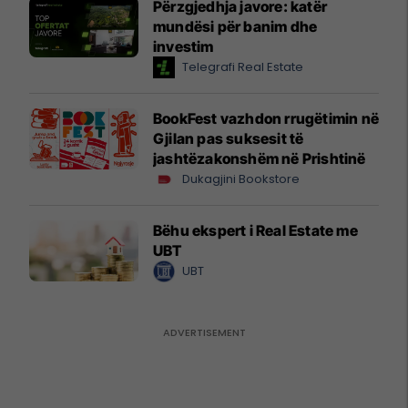
Përzgjedhja javore: katër
mundësi për banim dhe
investim
Telegrafi Real Estate
BookFest vazhdon rrugëtimin në
Gjilan pas suksesit të
jashtëzakonshëm në Prishtinë
Dukagjini Bookstore
Bëhu ekspert i Real Estate me
UBT
UBT