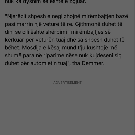
nuk ka dyshim se është e zgjuar.
"Njerëzit shpesh e neglizhojnë mirëmbajtjen bazë
pasi marrin një veturë të re. Gjithmonë duhet të
dini se cili është shërbimi i mirëmbajtjes së
kërkuar për veturën tuaj dhe sa shpesh duhet të
bëhet. Mosdija e kësaj mund t'ju kushtojë më
shumë para në riparime nëse nuk kujdeseni siç
duhet për automjetin tuaj", tha Demmer.