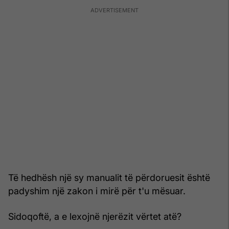
Të hedhësh një sy manualit të përdoruesit është
padyshim një zakon i mirë për t'u mësuar.
Sidoqoftë, a e lexojnë njerëzit vërtet atë?