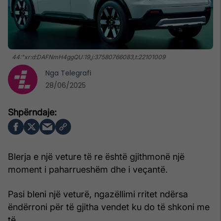
44:"xr:d:DAFNmH4ggQU:19,j:37580766083,t:22101009
Nga
Telegrafi
28/06/2025
Blerja e një veture të re është gjithmonë një
moment i paharrueshëm dhe i veçantë.
Pasi bleni një veturë, ngazëllimi rritet ndërsa
ëndërroni për të gjitha vendet ku do të shkoni me
të.