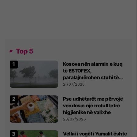
Top 5
Kosova nën alarmin e kuq
të ESTOFEX,
paralajmërohen stuhi të
fuqishme me breshër dhe
21/07/2026
erëra të forta
Pse udhëtarët me përvojë
vendosin një rrotull letre
higjienike në valixhe
20/07/2026
Vëllai i vogël i Yamalit është