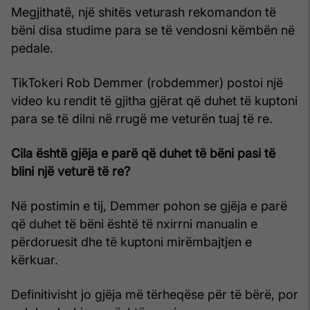
Megjithatë, një shitës veturash rekomandon të
bëni disa studime para se të vendosni këmbën në
pedale.
TikTokeri Rob Demmer (robdemmer) postoi një
video ku rendit të gjitha gjërat që duhet të kuptoni
para se të dilni në rrugë me veturën tuaj të re.
Cila është gjëja e parë që duhet të bëni pasi të
blini një veturë të re?
Në postimin e tij, Demmer pohon se gjëja e parë
që duhet të bëni është të nxirrni manualin e
përdoruesit dhe të kuptoni mirëmbajtjen e
kërkuar.
Definitivisht jo gjëja më tërheqëse për të bërë, por