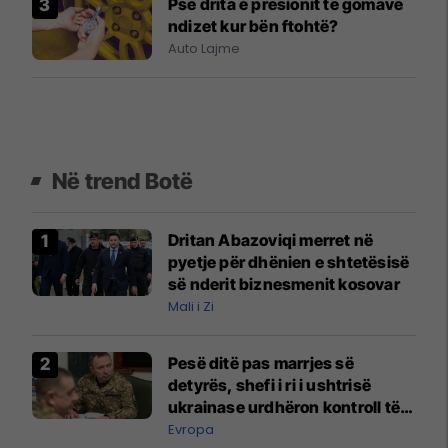
Pse drita e presionit të gomave
ndizet kur bën ftohtë?
Auto Lajme
Në trend Botë
Dritan Abazoviqi merret në
pyetje për dhënien e shtetësisë
së nderit biznesmenit kosovar
Mali i Zi
Pesë ditë pas marrjes së
detyrës, shefi i ri i ushtrisë
ukrainase urdhëron kontroll të
madh
Evropa