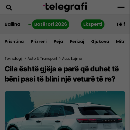
Ballina
Botërori 2026
Eksperti
Të fu
Prishtina
Prizreni
Peja
Ferizaj
Gjakova
Mitrov
Teknologji
>
Auto & Transport
>
Auto Lajme
Cila është gjëja e parë që duhet të
bëni pasi të blini një veturë të re?