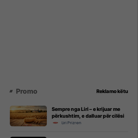
Promo
Reklamo këtu
Sempre nga Liri – e krijuar me
përkushtim, e dalluar për cilësi
Liri Prizren