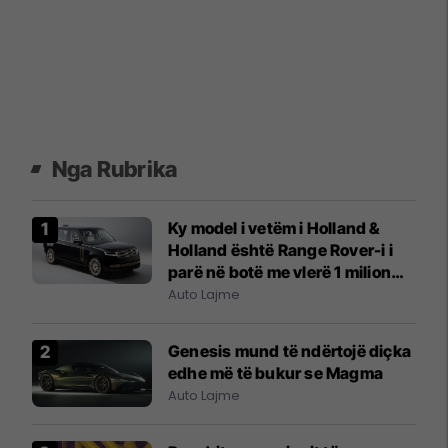
Nga Rubrika
Ky model i vetëm i Holland &
Holland është Range Rover-i i
parë në botë me vlerë 1 milion
funte
Auto Lajme
Genesis mund të ndërtojë diçka
edhe më të bukur se Magma
Auto Lajme