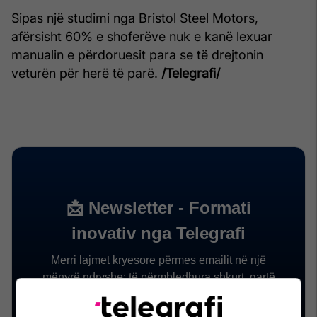
Sipas një studimi nga Bristol Steel Motors,
afërsisht 60% e shoferëve nuk e kanë lexuar
manualin e përdoruesit para se të drejtonin
veturën për herë të parë.
/Telegrafi/