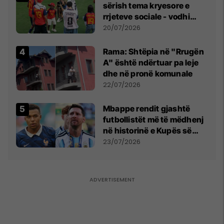
sërish tema kryesore e
rrjeteve sociale - vodhi
vëmendjen pas finales së
20/07/2026
Kupës së Botës
Rama: Shtëpia në "Rrugën
A" është ndërtuar pa leje
dhe në pronë komunale
22/07/2026
Mbappe rendit gjashtë
futbollistët më të mëdhenj
në historinë e Kupës së
Botës, Messi mbetet i dyti
23/07/2026