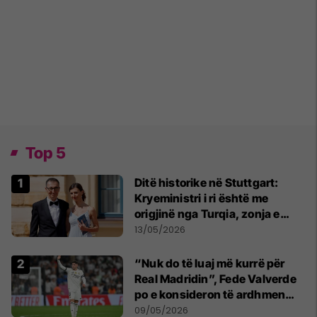
Top 5
Ditë historike në Stuttgart:
Kryeministri i ri është me
origjinë nga Turqia, zonja e
parë një shqiptare nga
13/05/2026
Kanadaja
“Nuk do të luaj më kurrë për
Real Madridin”, Fede Valverde
po e konsideron të ardhmen
pas sherrit me Tchouamenin
09/05/2026