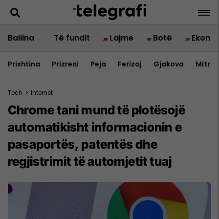
Ballina
Të fundit
Lajme
Botë
Ekono
Prishtina
Prizreni
Peja
Ferizaj
Gjakova
Mitrov
Tech
>
Internet
Chrome tani mund të plotësojë
automatikisht informacionin e
pasaportës, patentës dhe
regjistrimit të automjetit tuaj