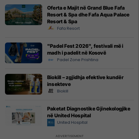
Oferta e Majit në Grand Blue Fafa
Resort & Spa dhe Fafa Aqua Palace
Resort & Spa
Fafa Resort
"Padel Fest 2026", festivali më i
madh i padelit në Kosovë
Padel Zone Prishtina
Biokill – zgjidhja efektive kundër
insekteve
Biokill
Paketat Diagnostike Gjinekologjike
në United Hospital
United Hospital