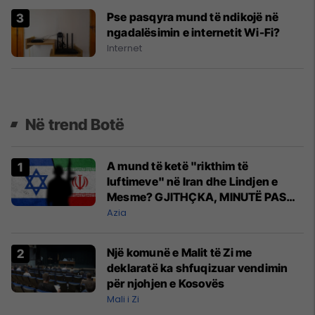
Pse pasqyra mund të ndikojë në
ngadalësimin e internetit Wi-Fi?
Internet
Në trend Botë
A mund të ketë "rikthim të
luftimeve" në Iran dhe Lindjen e
Mesme? GJITHÇKA, MINUTË PAS
MINUTE
Azia
Një komunë e Malit të Zi me
deklaratë ka shfuqizuar vendimin
për njohjen e Kosovës
Mali i Zi