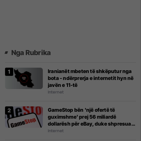
Nga Rubrika
Iranianët mbeten të shkëputur nga
bota - ndërprerja e internetit hyn në
javën e 11-të
Internet
GameStop bën 'një ofertë të
guximshme' prej 56 miliardë
dollarësh për eBay, duke shpresuar
të konkurrojë me Amazon
Internet