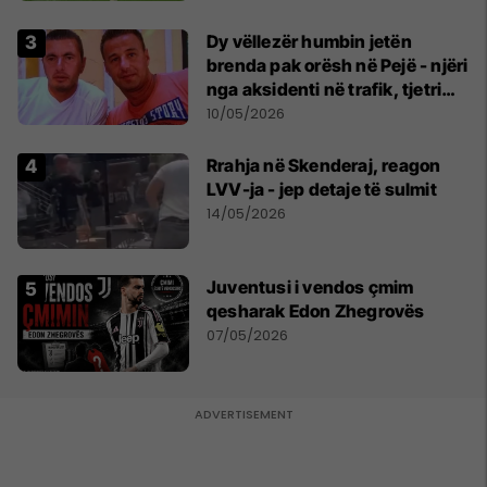
Dy vëllezër humbin jetën
brenda pak orësh në Pejë - njëri
nga aksidenti në trafik, tjetri
nga sëmundja
10/05/2026
Rrahja në Skenderaj, reagon
LVV-ja - jep detaje të sulmit
14/05/2026
Juventusi i vendos çmim
qesharak Edon Zhegrovës
07/05/2026