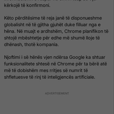
kërkojë të konfirmoni.
Këto përditësime të reja janë të disponueshme
globalisht në të gjitha gjuhët duke filluar nga e
hëna. Në muajt e ardhshëm, Chrome planifikon të
shtojë mbështetje për edhe më shumë lloje të
dhënash, thotë kompania.
Njoftimi i së hënës vjen ndërsa Google ka shtuar
funksionalitete shtesë në Chrome për ta bërë atë
më të dobishëm mes rritjes së numrit të
shfletuesve të rinj të inteligjencës artificiale.