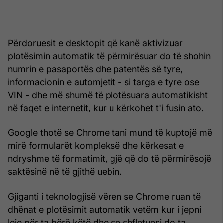
Përdoruesit e desktopit që kanë aktivizuar
plotësimin automatik të përmirësuar do të shohin
numrin e pasaportës dhe patentës së tyre,
informacionin e automjetit - si targa e tyre ose
VIN - dhe më shumë të plotësuara automatikisht
në faqet e internetit, kur u kërkohet t'i fusin ato.
Google thotë se Chrome tani mund të kuptojë më
mirë formularët kompleksë dhe kërkesat e
ndryshme të formatimit, gjë që do të përmirësojë
saktësinë në të gjithë uebin.
Gjiganti i teknologjisë vëren se Chrome ruan të
dhënat e plotësimit automatik vetëm kur i jepni
leje për ta bërë këtë dhe se shfletuesi do ta