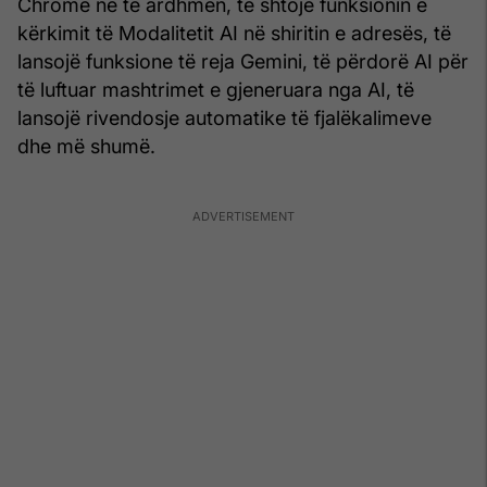
Chrome në të ardhmen, të shtojë funksionin e
kërkimit të Modalitetit AI në shiritin e adresës, të
lansojë funksione të reja Gemini, të përdorë AI për
të luftuar mashtrimet e gjeneruara nga AI, të
lansojë rivendosje automatike të fjalëkalimeve
dhe më shumë.