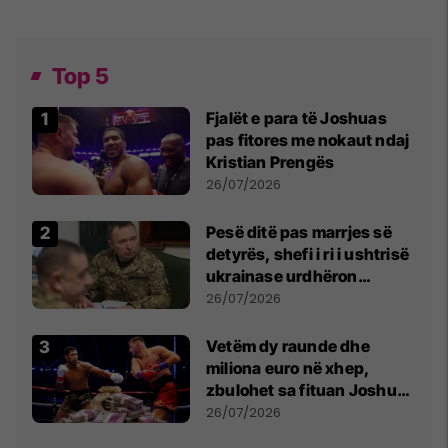
Top 5
Fjalët e para të Joshuas
pas fitores me nokaut ndaj
Kristian Prengës
26/07/2026
Pesë ditë pas marrjes së
detyrës, shefi i ri i ushtrisë
ukrainase urdhëron
kontroll të madh
26/07/2026
Vetëm dy raunde dhe
miliona euro në xhep,
zbulohet sa fituan Joshua
e Prenga
26/07/2026