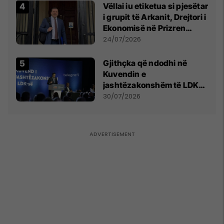
Vëllai iu etiketua si pjesëtar
i grupit të Arkanit, Drejtori i
Ekonomisë në Prizren
mohon pretendimet
24/07/2026
Gjithçka që ndodhi në
Kuvendin e
jashtëzakonshëm të LDK-
së
30/07/2026