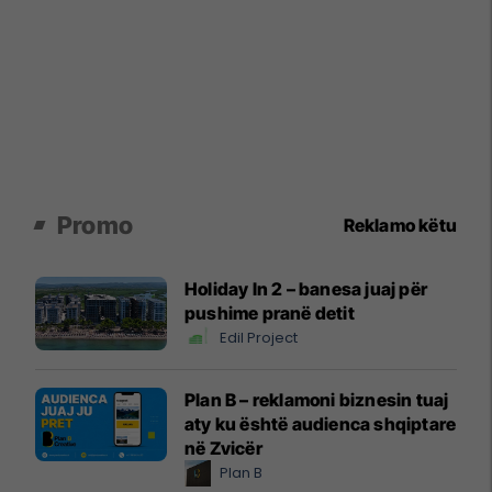
Promo
Reklamo këtu
Holiday In 2 – banesa juaj për
pushime pranë detit
Edil Project
Plan B – reklamoni biznesin tuaj
aty ku është audienca shqiptare
në Zvicër
Plan B