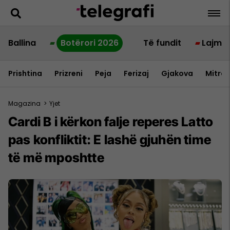
Ballina
Botërori 2026
Të fundit
Lajme
Prishtina
Prizreni
Peja
Ferizaj
Gjakova
Mitrov
Magazina
>
Yjet
Cardi B i kërkon falje reperes Latto
pas konfliktit: E lashë gjuhën time
të më mposhtte