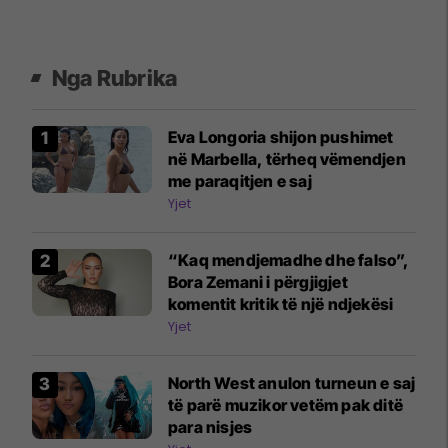
Nga Rubrika
Eva Longoria shijon pushimet
në Marbella, tërheq vëmendjen
me paraqitjen e saj
Yjet
“Kaq mendjemadhe dhe falso”,
Bora Zemani i përgjigjet
komentit kritik të një ndjekësi
Yjet
North West anulon turneun e saj
të parë muzikor vetëm pak ditë
para nisjes