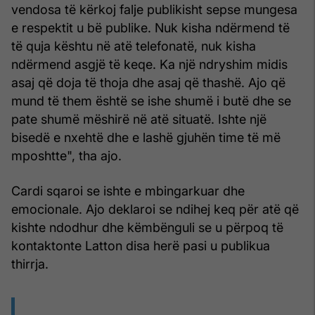
vendosa të kërkoj falje publikisht sepse mungesa
e respektit u bë publike. Nuk kisha ndërmend të
të quja kështu në atë telefonatë, nuk kisha
ndërmend asgjë të keqe. Ka një ndryshim midis
asaj që doja të thoja dhe asaj që thashë. Ajo që
mund të them është se ishe shumë i butë dhe se
pate shumë mëshirë në atë situatë. Ishte një
bisedë e nxehtë dhe e lashë gjuhën time të më
mposhtte", tha ajo.
Cardi sqaroi se ishte e mbingarkuar dhe
emocionale. Ajo deklaroi se ndihej keq për atë që
kishte ndodhur dhe këmbënguli se u përpoq të
kontaktonte Latton disa herë pasi u publikua
thirrja.