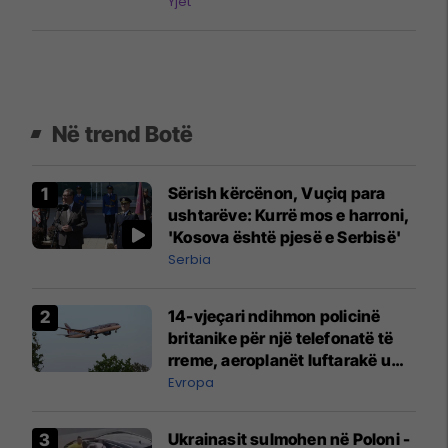
Yjet
Në trend Botë
Sërish kërcënon, Vuçiq para
ushtarëve: Kurrë mos e harroni,
'Kosova është pjesë e Serbisë'
Serbia
14-vjeçari ndihmon policinë
britanike për një telefonatë të
rreme, aeroplanët luftarakë u
ngritën në ajër për të
Evropa
interceptuar fluturaken e Qatar
Airways që po shkonte drejt
Ukrainasit sulmohen në Poloni -
Mançesterit