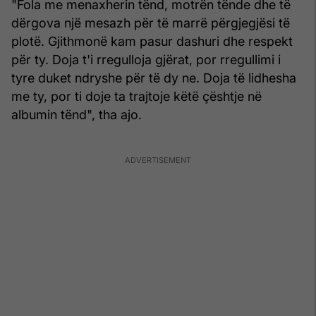
"Fola me menaxherin tënd, motrën tënde dhe të
dërgova një mesazh për të marrë përgjegjësi të
plotë. Gjithmonë kam pasur dashuri dhe respekt
për ty. Doja t'i rregulloja gjërat, por rregullimi i
tyre duket ndryshe për të dy ne. Doja të lidhesha
me ty, por ti doje ta trajtoje këtë çështje në
albumin tënd", tha ajo.