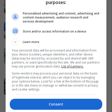
purposes:
Fafa Resort
Personalised advertising and content, advertising and
content measurement, audience research and
services development
Transfero para kudo në Evropë me
Swinto
Store and/or access information on a device
Swinto
Learn more
Brendi i njohur Mango Man, hap
Your personal data will be processed and information from
your device (cookies, unique identifiers, and other device
dyqanin e parë në Kosovë,
data) may be stored by, accessed by and shared with 369
ekskluzivisht në Albi Mall
partners, or used specifically by this site. We and our partners
may use precise geolocation data.
List of partners.
Albi Mall
Some vendors may process your personal data on the basis
of legitimate interest, which you can object to by managing
Super Viva PRAP godet me zbritje
your options below. Look for a link at the bottom of this page
or in the site menu to manage or withdraw consent in privacy
Super Viva
and cookie settings.
Consent