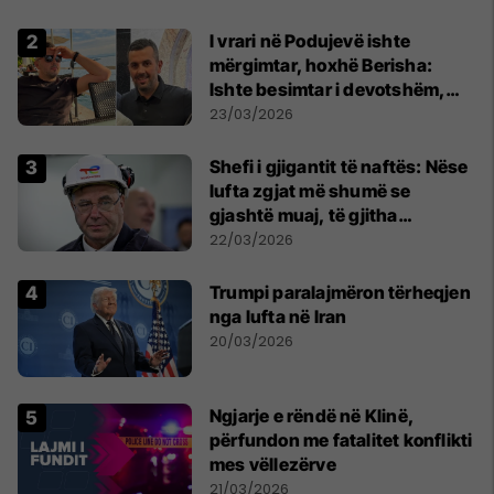
I vrari në Podujevë ishte
mërgimtar, hoxhë Berisha:
Ishte besimtar i devotshëm,
erdhi në Kosovë për Bajram
23/03/2026
Shefi i gjigantit të naftës: Nëse
lufta zgjat më shumë se
gjashtë muaj, të gjitha
ekonomitë botërore do të
22/03/2026
vuajnë
Trumpi paralajmëron tërheqjen
nga lufta në Iran
20/03/2026
Ngjarje e rëndë në Klinë,
përfundon me fatalitet konflikti
mes vëllezërve
21/03/2026