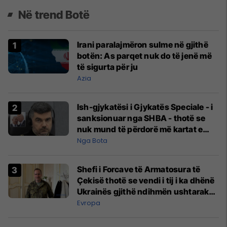
Në trend Botë
Irani paralajmëron sulme në gjithë
botën: As parqet nuk do të jenë më
të sigurta për ju
Azia
Ish-gjykatësi i Gjykatës Speciale - i
sanksionuar nga SHBA - thotë se
nuk mund të përdorë më kartat e
kreditit e as të porositë gjëra në
Nga Bota
internet
Shefi i Forcave të Armatosura të
Çekisë thotë se vendi i tij i ka dhënë
Ukrainës gjithë ndihmën ushtarake
që mundi
Evropa