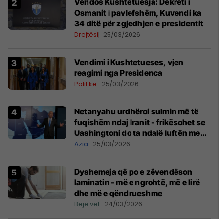
Vendos Kushtetuesja: Dekreti i
Osmanit i pavlefshëm, Kuvendi ka
34 ditë për zgjedhjen e presidentit
Drejtësi
25/03/2026
Vendimi i Kushtetueses, vjen
reagimi nga Presidenca
Politikë
25/03/2026
Netanyahu urdhëroi sulmin më të
fuqishëm ndaj Iranit - frikësohet se
Uashingtoni do ta ndalë luftën me
Teheranin
Azia
25/03/2026
Dyshemeja që po e zëvendëson
laminatin - më e ngrohtë, më e lirë
dhe më e qëndrueshme
Bëje vet
24/03/2026