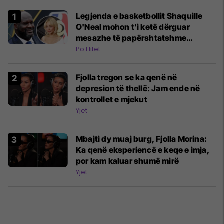
Legjenda e basketbollit Shaquille
O'Neal mohon t'i ketë dërguar
mesazhe të papërshtatshme
Sabrina Carpenter
Po Flitet
Fjolla tregon se ka qenë në
depresion të thellë: Jam ende në
kontrollet e mjekut
Yjet
Mbajti dy muaj burg, Fjolla Morina:
Ka qenë eksperiencë e keqe e imja,
por kam kaluar shumë mirë
Yjet