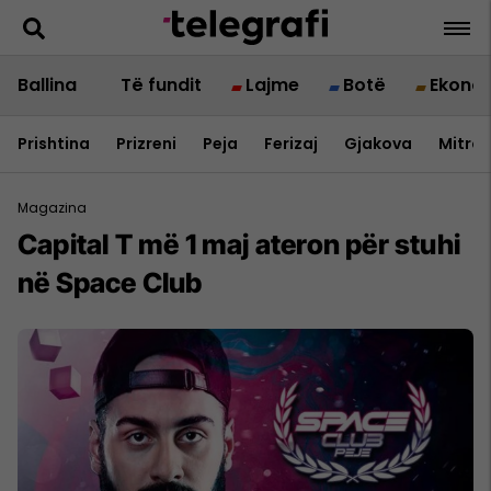
Ballina
Të fundit
Lajme
Botë
Ekono
Prishtina
Prizreni
Peja
Ferizaj
Gjakova
Mitrov
Magazina
Capital T më 1 maj ateron për stuhi
në Space Club