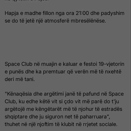
Hapja e madhe fillon nga ora 21:00 dhe padyshim
se do të jetë një atmosferë mbresëlënëse.
Space Club në muajin e kaluar e festoi 19-vjetorin
e punës dhe ka premtuar që verën më të nxehtë
deri më tani.
"Kënaqësia dhe argëtimi janë të pafund në Space
Club, ku edhe këtë vit si çdo vit më parë do t'ju
argëtojë me këngëtarët më të njohur të estradës
shqiptare dhe ju siguron net të paharruara",
thuhet në një njoftim të klubit në rrjetet sociale.