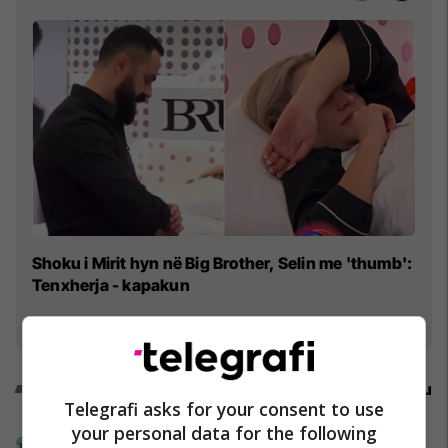
La
Shoku i Mirit hyn në Big Brother, Selin me 'thumb':
fo
Tenxherja - kapakun
Promo
Reklamo këtu
Telegrafi asks for your consent to use
your personal data for the following
Ofertat e Marsit në Grand Blue Fafa