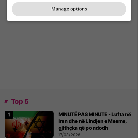
Manage options
Top 5
MINUTË PAS MINUTE - Lufta në
Iran dhe në Lindjen e Mesme,
gjithçka që po ndodh
17/03/2026