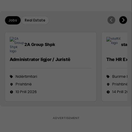
Jobs
Real Estate
2A Group Shpk
staff
Administrator ligjor / Juristë
The HR Exc
Ndërtimtari
Burime Nj
Prishtinë
Prishtinë
10 Prill 2026
14 Prill 20