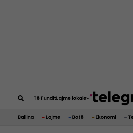
Të Fundit
Lajme lokale
Ballina
Lajme
Botë
Ekonomi
T