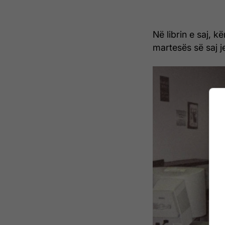
Në librin e saj, 
martesës së saj j