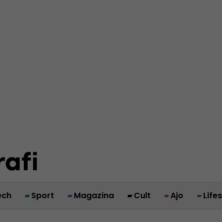
ech
Sport
Magazina
Cult
Ajo
Life