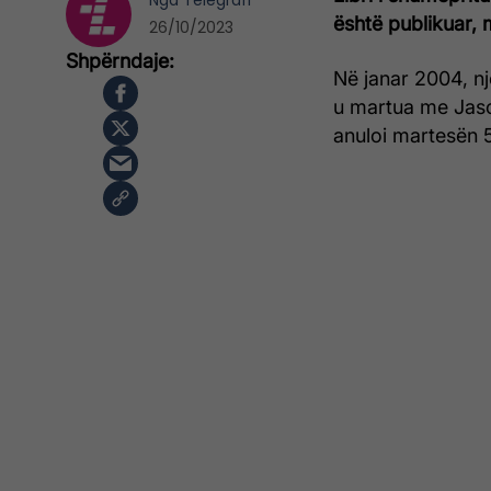
Nga
Telegrafi
është publikuar, m
26/10/2023
Në janar 2004, n
u martua me Jaso
anuloi martesën 