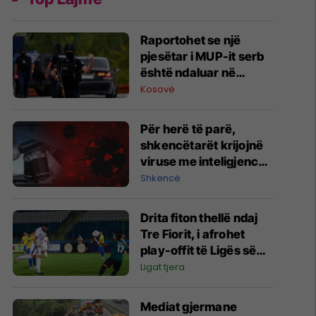
Raportohet se një
pjesëtar i MUP-it serb
është ndaluar në
Jarinë
Kosovë
Për herë të parë,
shkencëtarët krijojnë
viruse me inteligjencë
artificiale
Shkencë
Drita fiton thellë ndaj
Tre Fiorit, i afrohet
play-offit të Ligës së
Konferencës
Ligat tjera
Mediat gjermane