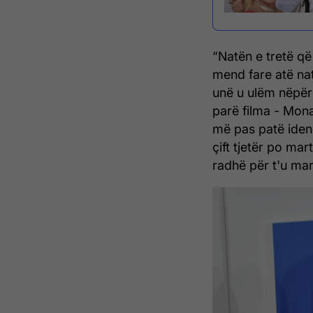
“Natën e tretë që
mend fare atë na
unë u ulëm nëpër
parë filma - Mon
më pas patë idenë
çift tjetër po mar
radhë për t'u mar