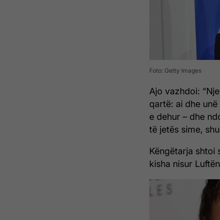
Foto: Getty Images
Ajo vazhdoi: “Nje
qartë: ai dhe unë
e dehur – dhe nd
të jetës sime, sh
Këngëtarja shtoi s
kisha nisur Luftë