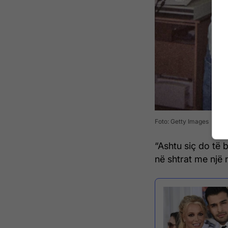
Foto: Getty Images
“Ashtu siç do të b
në shtrat me një 