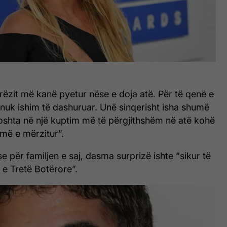
rëzit më kanë pyetur nëse e doja atë. Për të qenë e
 nuk ishim të dashuruar. Unë sinqerisht isha shumë
oshta në një kuptim më të përgjithshëm në atë kohë
umë e mërzitur”.
e për familjen e saj, dasma surprizë ishte “sikur të
n e Tretë Botërore”.