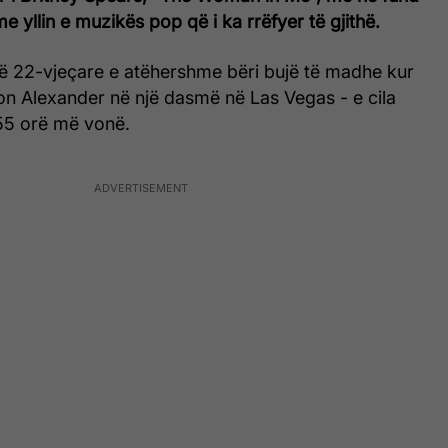
e yllin e muzikës pop që i ka rrëfyer të gjithë.
jë 22-vjeçare e atëhershme bëri bujë të madhe kur
n Alexander në një dasmë në Las Vegas - e cila
55 orë më vonë.