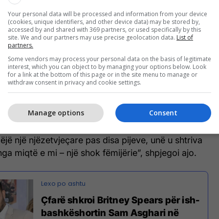
Your personal data will be processed and information from your device
(cookies, unique identifiers, and other device data) may be stored by,
accessed by and shared with 369 partners, or used specifically by this
site. We and our partners may use precise geolocation data.
List of
partners.
Some vendors may process your personal data on the basis of legitimate
interest, which you can object to by managing your options below. Look
for a link at the bottom of this page or in the site menu to manage or
withdraw consent in privacy and cookie settings.
Manage options
Consent
ëjë një njëzetvjeçare pas disa pijeve, unë u shtriva
nga miqtë e mi – një shok fëmijërie”, shpjegoi ajo.
Çfarë shkroi Britney Spears për ish-
bashkëshortin Sam Asghari në