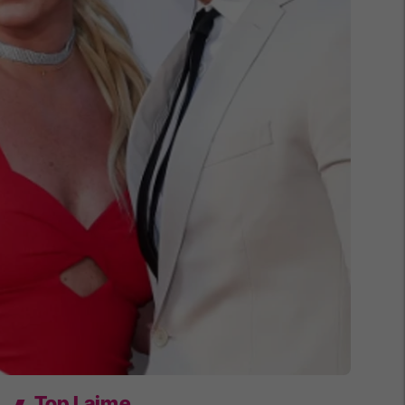
Top Lajme