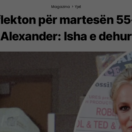
Magazina
>
Yjet
eflekton për martesën 5
Alexander: Isha e dehur