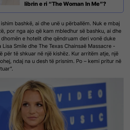
librin e ri “The Woman In Me”?
 ishim bashkë, ai dhe unë u përballëm. Nuk e mbaj
të, por nga ajo që kam mbledhur së bashku, ai dhe
 dhomën e hotelit dhe qëndruam deri vonë duke
a Lisa Smile dhe The Texas Chainsaë Massacre -
 për të shkuar në një kishëz. Kur arritëm atje, një
tohej, ndaj na u desh të prisnim. Po – kemi pritur në
tuar”.