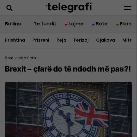
Ballina
Të fundit
Lajme
Botë
Ekono
Prishtina
Prizreni
Peja
Ferizaj
Gjakova
Mitrov
Botë
>
Nga Bota
Brexit – çfarë do të ndodh më pas?!