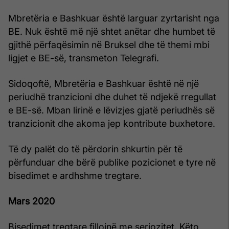
Mbretëria e Bashkuar është larguar zyrtarisht nga
BE. Nuk është më një shtet anëtar dhe humbet të
gjithë përfaqësimin në Bruksel dhe të themi mbi
ligjet e BE-së, transmeton Telegrafi.
Sidoqoftë, Mbretëria e Bashkuar është në një
periudhë tranzicioni dhe duhet të ndjekë rregullat
e BE-së. Mban lirinë e lëvizjes gjatë periudhës së
tranzicionit dhe akoma jep kontribute buxhetore.
Të dy palët do të përdorin shkurtin për të
përfunduar dhe bërë publike pozicionet e tyre në
bisedimet e ardhshme tregtare.
Mars 2020
Bisedimet tregtare fillojnë me seriozitet. Këto