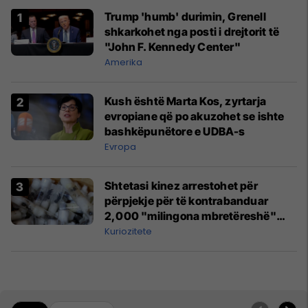
Trump 'humb' durimin, Grenell
shkarkohet nga posti i drejtorit të
"John F. Kennedy Center"
Amerika
Kush është Marta Kos, zyrtarja
evropiane që po akuzohet se ishte
bashkëpunëtore e UDBA-s
Evropa
Shtetasi kinez arrestohet për
përpjekje për të kontrabanduar
2,000 "milingona mbretëreshë"
nga Kenia
Kuriozitete