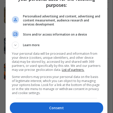
purposes:
InstaBuilt lanson konceptin inovativ
“PopUp Houses” - kosto e
Personalised advertising and content, advertising and
përballueshme dhe shpejtësi
content measurement, audience research and
services development
maksimale në ndërtim
InstaBuilt
Store and/or access information on a device
Siguria nuk ka alternativë - zgjedh
Learn more
profesionalizëm
Porsche Prishtina
Your personal data will be processed and information from
your device (cookies, unique identifiers, and other device
data) may be stored by, accessed by and shared with 369
Siguria nga zjarri kërkon planifikim
partners, or used specifically by this site. We and our partners
may use precise geolocation data.
List of partners.
dhe standarde profesionale
Some vendors may process your personal data on the basis
Albkos Safety
of legitimate interest, which you can object to by managing
your options below. Look for a link at the bottom of this page
or in the site menu to manage or withdraw consent in privacy
and cookie settings.
Consent