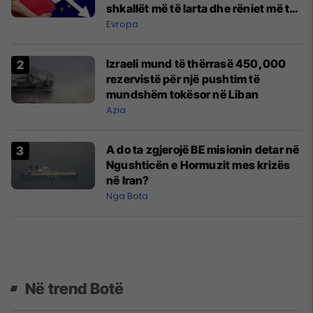
shkallët më të larta dhe rëniet më të
mëdha?
Evropa
Izraeli mund të thërrasë 450,000
rezervistë për një pushtim të
mundshëm tokësor në Liban
Azia
A do ta zgjerojë BE misionin detar në
Ngushticën e Hormuzit mes krizës
në Iran?
Nga Bota
Në trend Botë