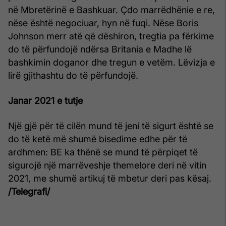
në Mbretërinë e Bashkuar. Çdo marrëdhënie e re,
nëse është negociuar, hyn në fuqi. Nëse Boris
Johnson merr atë që dëshiron, tregtia pa fërkime
do të përfundojë ndërsa Britania e Madhe lë
bashkimin doganor dhe tregun e vetëm. Lëvizja e
lirë gjithashtu do të përfundojë.
Janar 2021 e tutje
Një gjë për të cilën mund të jeni të sigurt është se
do të ketë më shumë bisedime edhe për të
ardhmen: BE ka thënë se mund të përpiqet të
sigurojë një marrëveshje themelore deri në vitin
2021, me shumë artikuj të mbetur deri pas kësaj.
/Telegrafi/