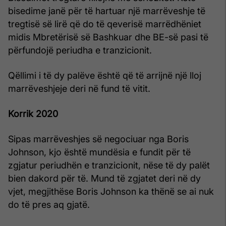
bisedime janë për të hartuar një marrëveshje të
tregtisë së lirë që do të qeverisë marrëdhëniet
midis Mbretërisë së Bashkuar dhe BE-së pasi të
përfundojë periudha e tranzicionit.
Qëllimi i të dy palëve është që të arrijnë një lloj
marrëveshjeje deri në fund të vitit.
Korrik 2020
Sipas marrëveshjes së negociuar nga Boris
Johnson, kjo është mundësia e fundit për të
zgjatur periudhën e tranzicionit, nëse të dy palët
bien dakord për të. Mund të zgjatet deri në dy
vjet, megjithëse Boris Johnson ka thënë se ai nuk
do të pres aq gjatë.