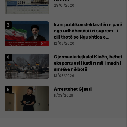
29/01/2026
Irani publikon deklaratën e parë
nga udhëheqësi i ri suprem - i
cili thotë se Ngushtica e
Hormuzit do të mbetet e
12/03/2026
mbyllur
Gjermania tejkaloi Kinën, bëhet
eksportuesi i katërt më i madh i
armëve në botë
13/03/2026
Arrestohet Gjesti
11/03/2026