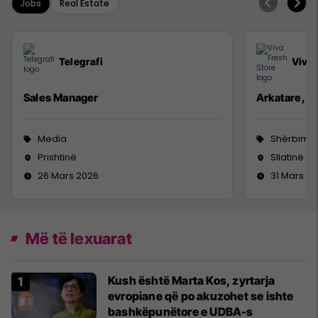
Jobs
Real Estate
Telegrafi
Viva 
Sales Manager
Arkatare, S
Media
Shërbime 
Prishtinë
Sllatinë
26 Mars 2026
31 Mars 2
Më të lexuarat
Kush është Marta Kos, zyrtarja
evropiane që po akuzohet se ishte
bashkëpunëtore e UDBA-s