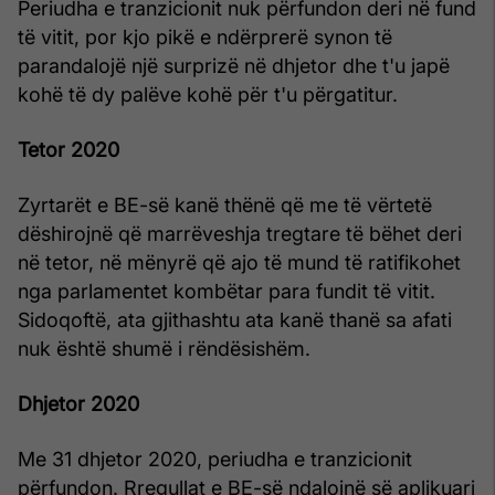
Periudha e tranzicionit nuk përfundon deri në fund
të vitit, por kjo pikë e ndërprerë synon të
parandalojë një surprizë në dhjetor dhe t'u japë
kohë të dy palëve kohë për t'u përgatitur.
Tetor 2020
Zyrtarët e BE-së kanë thënë që me të vërtetë
dëshirojnë që marrëveshja tregtare të bëhet deri
në tetor, në mënyrë që ajo të mund të ratifikohet
nga parlamentet kombëtar para fundit të vitit.
Sidoqoftë, ata gjithashtu ata kanë thanë sa afati
nuk është shumë i rëndësishëm.
Dhjetor 2020
Me 31 dhjetor 2020, periudha e tranzicionit
përfundon. Rregullat e BE-së ndalojnë së aplikuari