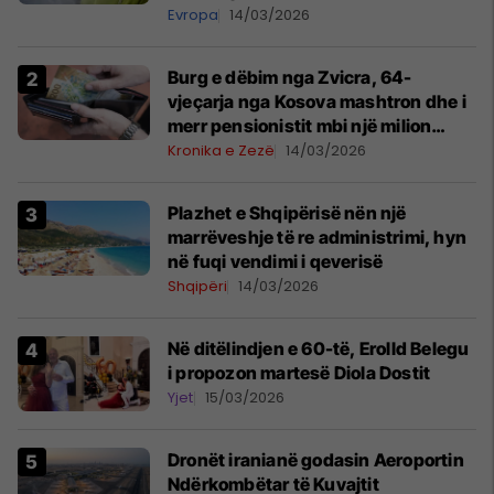
Evropa
14/03/2026
Burg e dëbim nga Zvicra, 64-
vjeçarja nga Kosova mashtron dhe i
merr pensionistit mbi një milion
franga
Kronika e Zezë
14/03/2026
Plazhet e Shqipërisë nën një
marrëveshje të re administrimi, hyn
në fuqi vendimi i qeverisë
Shqipëri
14/03/2026
Në ditëlindjen e 60-të, Erolld Belegu
i propozon martesë Diola Dostit
Yjet
15/03/2026
Dronët iranianë godasin Aeroportin
Ndërkombëtar të Kuvajtit