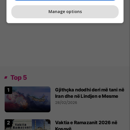
Manage options
Top 5
Gjithçka ndodhi deri më tani në
Iran dhe në Lindjen e Mesme
28/02/2026
Vaktia e Ramazanit 2026 në
Kosovë