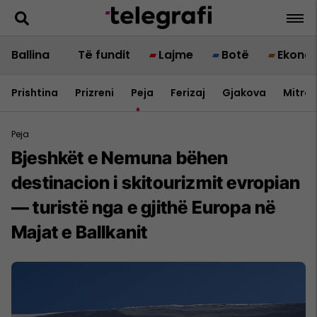
Ballina
Të fundit
Lajme
Botë
Ekono
Prishtina
Prizreni
Peja
Ferizaj
Gjakova
Mitrov
Peja
Bjeshkët e Nemuna bëhen
destinacion i skitourizmit evropian
— turistë nga e gjithë Europa në
Majat e Ballkanit