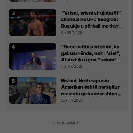
Beograd
“Vrisni, vrisni shqiptarët”,
skandal në UFC Beograd:
Buzukja u përball me thirrje
anti-shqiptare nga
01/08/2026
tribunat
"Nëse është përfshirë, ka
gabuar rëndë, nuk i falet",
Abdixhiku i çon “selam”
Përparim Ramës
30/07/2026
Bislimi: Në Kongresin
Amerikan është paraqitur
rezoluta që kundërshton
mbajtjen e Asamblesë
27/07/2026
Parlamentare të OSBE-së
në Beograd