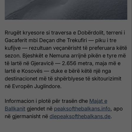
Rrugët kryesore si traversa e Dobërdolit, terreni i
Gacaferit mbi Deçan dhe Trekufiri — piku i tre
kufijve — rezultuan veçanërisht të preferuara këtë
sezon. Bjeshkët e Nemuna arrijnë pikën e tyre më
të lartë në Gjeravicë — 2.656 metra, maja më e
lartë e Kosovës — duke e bërë këtë një nga
destinacionet më të shpërblyese të skitourizimit
në Evropën Juglindore.
Informacion i plotë për trasën dhe
Majat e
Ballkanit
gjendet në
peaksofthebalkans.info
, apo
në gjermanisht në
diepeaksofthebalkans.de
.