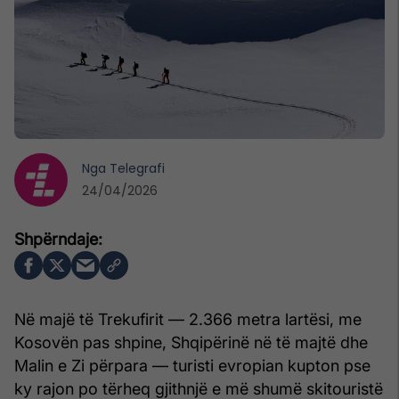
Nga
Telegrafi
24/04/2026
Në majë të Trekufirit — 2.366 metra lartësi, me
Kosovën pas shpine, Shqipërinë në të majtë dhe
Malin e Zi përpara — turisti evropian kupton pse
ky rajon po tërheq gjithnjë e më shumë skitouristë