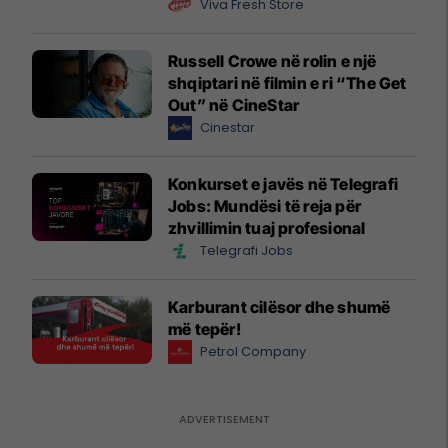
Viva Fresh Store
Russell Crowe në rolin e një
shqiptari në filmin e ri “The Get
Out” në CineStar
Cinestar
Konkurset e javës në Telegrafi
Jobs: Mundësi të reja për
zhvillimin tuaj profesional
Telegrafi Jobs
Karburant cilësor dhe shumë
më tepër!
Petrol Company