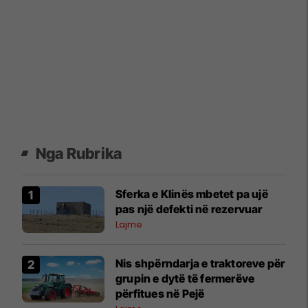
Nga Rubrika
Sferka e Klinës mbetet pa ujë
pas një defekti në rezervuar
Lajme
Nis shpërndarja e traktoreve për
grupin e dytë të fermerëve
përfitues në Pejë