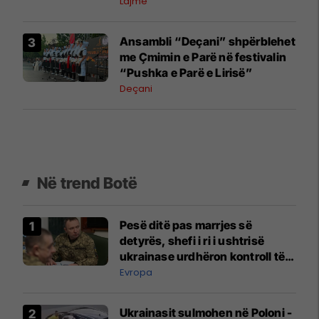
Lajme
Ansambli “Deçani” shpërblehet
me Çmimin e Parë në festivalin
“Pushka e Parë e Lirisë”
Deçani
Në trend Botë
Pesë ditë pas marrjes së
detyrës, shefi i ri i ushtrisë
ukrainase urdhëron kontroll të
madh
Evropa
Ukrainasit sulmohen në Poloni -