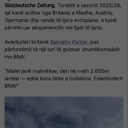
Süddeutsche Zeitung
. Turistët e sezonit 2025/26,
që kanë ardhur nga Britania e Madhe, Austria,
Gjermania dhe vende të tjera evropiane, e kanë
përshkruar eksperiencën me fjalë të larta.
Aventurieri britanik
Barnaby Parker
, pas
përfundimit të një turi të guiduar shumëkombësh
me BNA:
"Malet janë mahnitëse, deri në rreth 2.600m
lartësi — edhe bora ishte e bollshme. Faleminderit
BNA!"