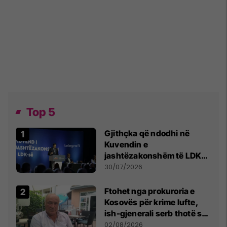
Top 5
Gjithçka që ndodhi në
Kuvendin e
jashtëzakonshëm të LDK-
së
30/07/2026
Ftohet nga prokuroria e
Kosovës për krime lufte,
ish-gjenerali serb thotë se
dikush e tradhtoi në
02/08/2026