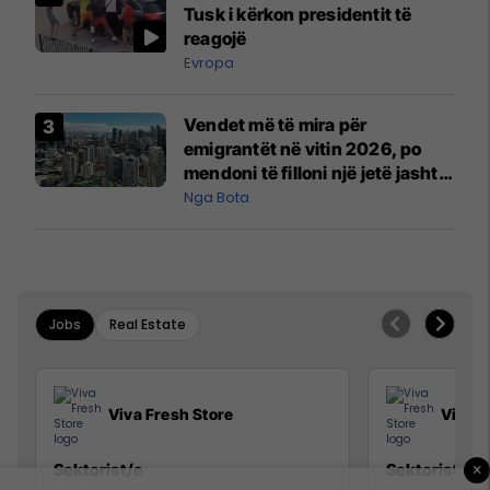
Tusk i kërkon presidentit të
reagojë
Evropa
Vendet më të mira për
emigrantët në vitin 2026, po
mendoni të filloni një jetë jashtë
vendit?
Nga Bota
Jobs
Real Estate
Viva Fresh Store
Viva F
×
Sektorist/e
Sektorist/e