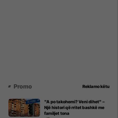
Promo
Reklamo këtu
"A po takohemi? Veni dihet" –
Një histori që rritet bashkë me
familjet tona