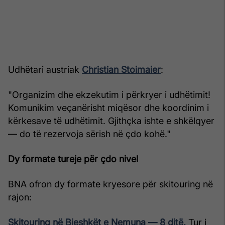
Udhëtari austriak
Christian Stoimaier
:
"Organizim dhe ekzekutim i përkryer i udhëtimit!
Komunikim veçanërisht miqësor dhe koordinim i
kërkesave të udhëtimit. Gjithçka ishte e shkëlqyer
— do të rezervoja sërish në çdo kohë."
Dy formate tureje për çdo nivel
BNA ofron dy formate kryesore për skitouring në
rajon:
Skitouring në Bjeshkët e Nemuna — 8 ditë.
Tur i