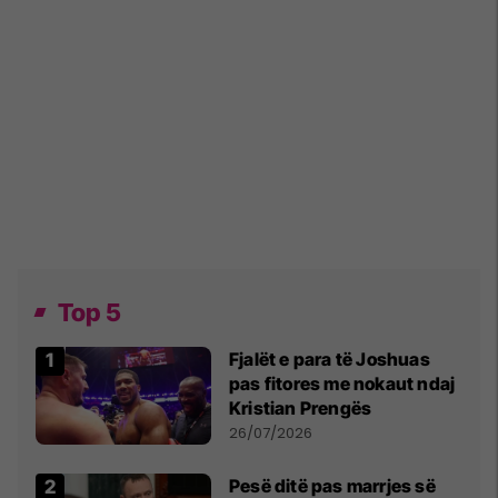
Top 5
Fjalët e para të Joshuas
pas fitores me nokaut ndaj
Kristian Prengës
26/07/2026
Pesë ditë pas marrjes së