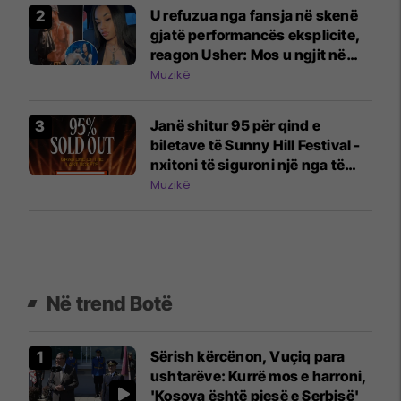
U refuzua nga fansja në skenë
gjatë performancës eksplicite,
reagon Usher: Mos u ngjit në
skenë nëse nuk do të jesh aty
Muzikë
Janë shitur 95 për qind e
biletave të Sunny Hill Festival -
nxitoni të siguroni një nga të
fundit
Muzikë
Në trend Botë
Sërish kërcënon, Vuçiq para
ushtarëve: Kurrë mos e harroni,
'Kosova është pjesë e Serbisë'