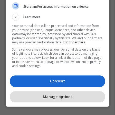
Store and/or access information on a device
Learn more
Your personal data will be processed and information from
your device (cookies, unique identifiers, and other device
data) may be stored by, accessed by and shared with 369
partners, or used specifically by this site. We and our partners
Bimbimma
Altuna Sejdiu - Tuna
Estrada Shqiptare
may use precise geolocation data.
List of partners.
Ergenr
Some vendors may process your personal data on the basis
of legitimate interest, which you can object to by managing
your options below. Look for a link at the bottom of this page
or in the site menu to manage or withdraw consent in privacy
and cookie settings.
Consent
Manage options