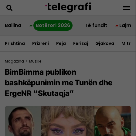
Ballina
Botërori 2026
Të fundit
Lajme
Prishtina
Prizreni
Peja
Ferizaj
Gjakova
Mitrov
Magazina
>
Muzikë
BimBimma publikon
bashkëpunimin me Tunën dhe
ErgeNR “Skutaqja”