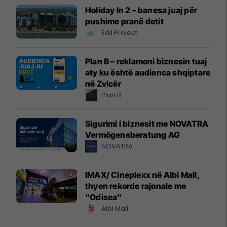
Holiday In 2 – banesa juaj për
pushime pranë detit
Edil Project
Plan B – reklamoni biznesin tuaj
aty ku është audienca shqiptare
në Zvicër
Plan B
Sigurimi i biznesit me NOVATRA
Vermögensberatung AG
NOVATRA
IMAX/ Cineplexx në Albi Mall,
thyen rekorde rajonale me
"Odisea"
Albi Mall