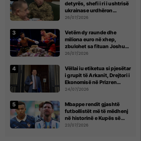
detyrës, shefi i ri i ushtrisë
ukrainase urdhëron
kontroll të madh
26/07/2026
Vetëm dy raunde dhe
miliona euro në xhep,
zbulohet sa fituan Joshua
e Prenga
26/07/2026
Vëllai iu etiketua si pjesëtar
i grupit të Arkanit, Drejtori i
Ekonomisë në Prizren
mohon pretendimet
24/07/2026
Mbappe rendit gjashtë
futbollistët më të mëdhenj
në historinë e Kupës së
Botës, Messi mbetet i dyti
23/07/2026