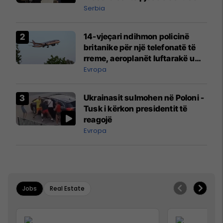
Serbia
14-vjeçari ndihmon policinë
britanike për një telefonatë të
rreme, aeroplanët luftarakë u
ngritën në ajër për të
Evropa
interceptuar fluturaken e Qatar
Airways që po shkonte drejt
Ukrainasit sulmohen në Poloni -
Mançesterit
Tusk i kërkon presidentit të
reagojë
Evropa
Jobs
Real Estate