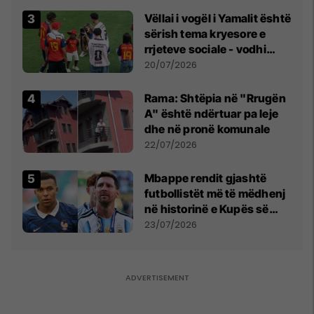
Vëllai i vogël i Yamalit është
sërish tema kryesore e
rrjeteve sociale - vodhi
vëmendjen pas finales së
20/07/2026
Kupës së Botës
Rama: Shtëpia në "Rrugën
A" është ndërtuar pa leje
dhe në pronë komunale
22/07/2026
Mbappe rendit gjashtë
futbollistët më të mëdhenj
në historinë e Kupës së
Botës, Messi mbetet i dyti
23/07/2026