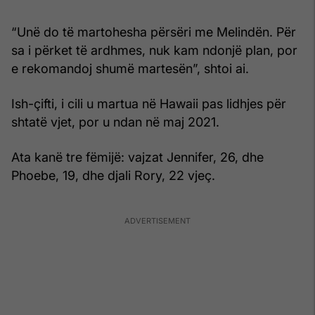
“Unë do të martohesha përsëri me Melindën. Për
sa i përket të ardhmes, nuk kam ndonjë plan, por
e rekomandoj shumë martesën”, shtoi ai.
Ish-çifti, i cili u martua në Hawaii pas lidhjes për
shtatë vjet, por u ndan në maj 2021.
Ata kanë tre fëmijë: vajzat Jennifer, 26, dhe
Phoebe, 19, dhe djali Rory, 22 vjeç.