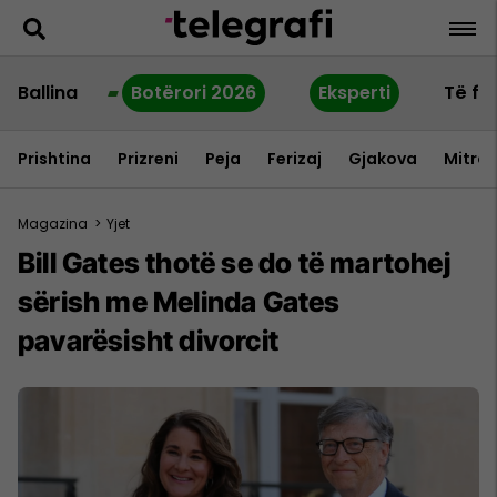
Ballina
Botërori 2026
Eksperti
Të fu
Prishtina
Prizreni
Peja
Ferizaj
Gjakova
Mitrov
Magazina
>
Yjet
Bill Gates thotë se do të martohej
sërish me Melinda Gates
pavarësisht divorcit