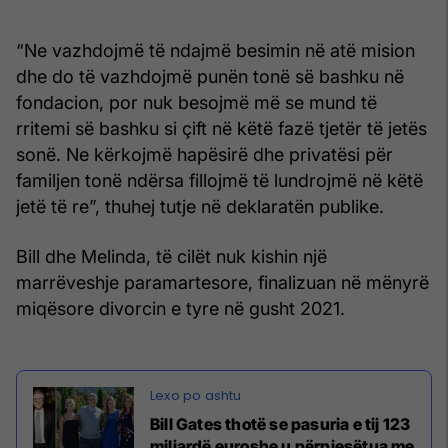
“Ne vazhdojmë të ndajmë besimin në atë mision
dhe do të vazhdojmë punën tonë së bashku në
fondacion, por nuk besojmë më se mund të
rritemi së bashku si çift në këtë fazë tjetër të jetës
sonë. Ne kërkojmë hapësirë ​​dhe privatësi për
familjen tonë ndërsa fillojmë të lundrojmë në këtë
jetë të re”, thuhej tutje në deklaratën publike.
Bill dhe Melinda, të cilët nuk kishin një
marrëveshje paramartesore, finalizuan në mënyrë
miqësore divorcin e tyre në gusht 2021.
Bill Gates thotë se pasuria e tij 123
miliardë euroshe u përpjesëtua me