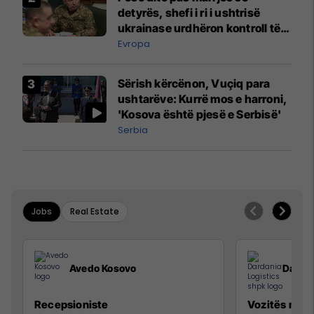
detyrës, shefi i ri i ushtrisë
ukrainase urdhëron kontroll të
madh
Evropa
Sërish kërcënon, Vuçiq para
ushtarëve: Kurrë mos e harroni,
'Kosova është pjesë e Serbisë'
Serbia
Jobs
Real Estate
Avedo Kosovo
Dardan
Recepsioniste
Vozitës me K