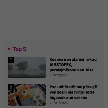
Top 5
Kosova nën alarmin e kuq
të ESTOFEX,
paralajmërohen stuhi të
fuqishme me breshër dhe
21/07/2026
erëra të forta
Pse udhëtarët me përvojë
vendosin një rrotull letre
higjienike në valixhe
20/07/2026