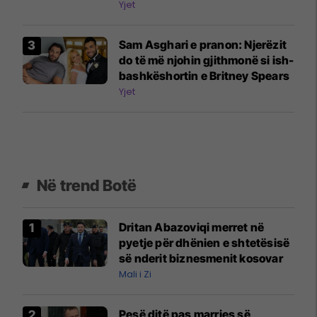
Yjet
Sam Asghari e pranon: Njerëzit
do të më njohin gjithmonë si ish-
bashkëshortin e Britney Spears
Yjet
Në trend Botë
Dritan Abazoviqi merret në
pyetje për dhënien e shtetësisë
së nderit biznesmenit kosovar
Mali i Zi
Pesë ditë pas marrjes së