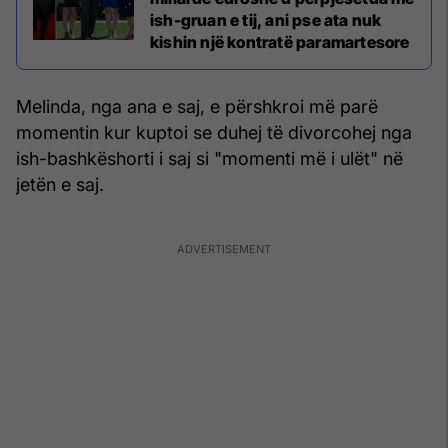
ish-gruan e tij, ani pse ata nuk
kishin një kontratë paramartesore
Melinda, nga ana e saj, e përshkroi më parë
momentin kur kuptoi se duhej të divorcohej nga
ish-bashkëshorti i saj si "momenti më i ulët" në
jetën e saj.