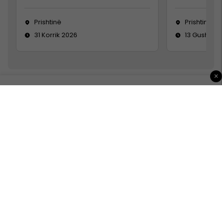
Prishtinë
Prishtinë
31 Korrik 2026
13 Gusht 20
×