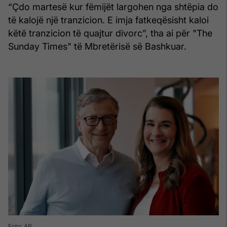
“Çdo martesë kur fëmijët largohen nga shtëpia do
të kalojë një tranzicion. E imja fatkeqësisht kaloi
këtë tranzicion të quajtur divorc”, tha ai për "The
Sunday Times" të Mbretërisë së Bashkuar.
Foto: AP