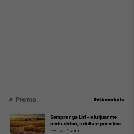
Promo
Reklamo këtu
Sempre nga Liri – e krijuar me
përkushtim, e dalluar për cilësi
Liri Prizren