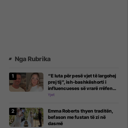
Nga Rubrika
“E luta për pesë vjet të largohej
prej tij”, ish-bashkëshorti i
influencueses së vrarë rrëfen
dramën
Yjet
Emma Roberts thyen traditën,
befason me fustan të zi në
dasmë