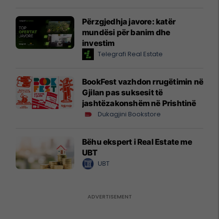
Përzgjedhja javore: katër
mundësi për banim dhe
investim
Telegrafi Real Estate
BookFest vazhdon rrugëtimin në
Gjilan pas suksesit të
jashtëzakonshëm në Prishtinë
Dukagjini Bookstore
Bëhu ekspert i Real Estate me
UBT
UBT