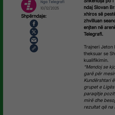
Shkëndija po i
Nga
Telegrafi
ndaj Slovan Br
10/12/2025
xhiros së pest
zhvilluan seanc
enjten në aren
Telegrafi.
Trajneri Jeton 
theksuar se Sh
kualifikimin.
“Mendoj se kjo
garë për mesi
Kundërshtari ës
grupet e Ligë
paraqitje pozi
mirë dhe besoj
rezultat që na 