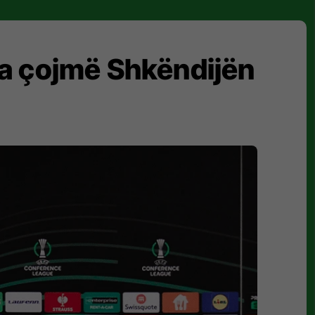
ta çojmë Shkëndijën