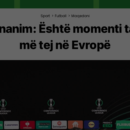
Sport
>
Futboll
>
Maqedoni
 unanim: Është momenti 
më tej në Evropë