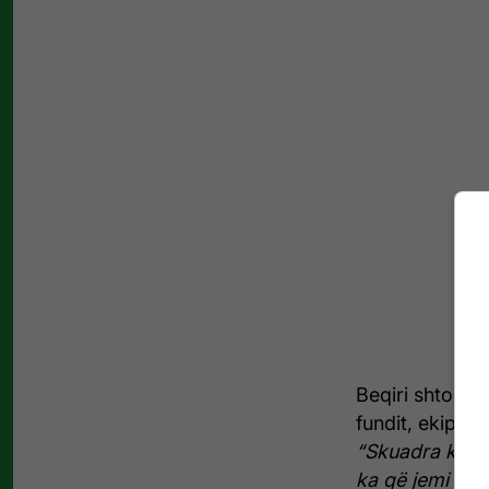
Beqiri shtoi s
fundit, ekipi 
“Skuadra ka d
ka që jemi end