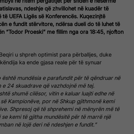
 mbyll në ritëm përgatitjet për sfidën e nesërme
atislavas, ndeshje që zhvillohet në kuadër të
ë të UEFA Ligës së Konferencës. Kuqezinjtë
ën e fundit stërvitore, ndërsa dueli do të luhet të
ën “Todor Proeski” me fillim nga ora 18:45, njofton
Beqiri u shpreh optimist para përballjes, duke
këndija ka ende gjasa reale për të synuar
 është mundësia e parafundit për të qëndruar në
n e 24 skuadrave që vazhdojnë më tej.
htë shumë cilësor, vitin e kaluar luajti edhe në
s së Kampionëve, por në Shkup gjithmonë kemi
tive. Shpresoj që të shprehemi në mënyrën më të
 se kemi të gjitha mundësitë për të marrë një
mban në lojë deri në ndeshjen e fundit.”