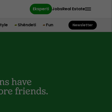
Eksperti
Jobs
Real Estate
style
Shëndeti
Fun
Newsletter