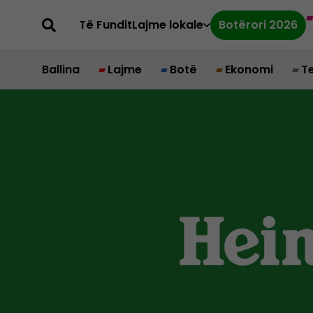
Të Fundit
Lajme lokale
Botërori 2026
Ballina
Lajme
Botë
Ekonomi
T