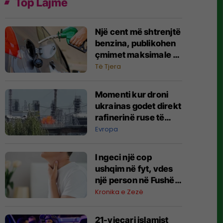
Top Lajme
Një cent më shtrenjtë
benzina, publikohen
çmimet maksimale të
derivateve
Të Tjera
Momenti kur droni
ukrainas godet direkt
rafinerinë ruse të
naftës në Tyumen
Evropa
I ngeci një cop
ushqim në fyt, vdes
një person në Fushë
Kosovë
Kronika e Zezë
21-vjeçari islamist