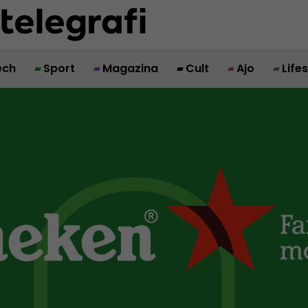
ech
Sport
Magazina
Cult
Ajo
Life