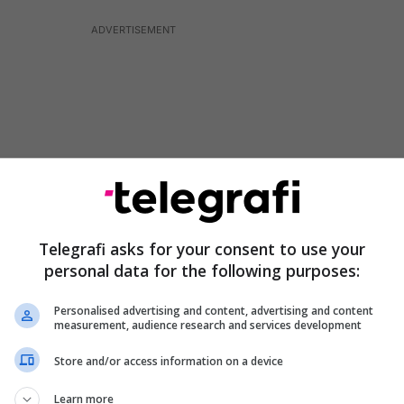
Telegrafi asks for your consent to use your
personal data for the following purposes:
Personalised advertising and content, advertising and content
e pavarësisht mungesës së fatit në dy ndeshjet e
measurement, audience research and services development
mbetet plotësisht brenda objektivave.
Store and/or access information on a device
hënë shumë më tepër sesa ka marrë. Por rëndësi
e në garë dhe që Shkëndija, në mes të dhjetorit,
Learn more