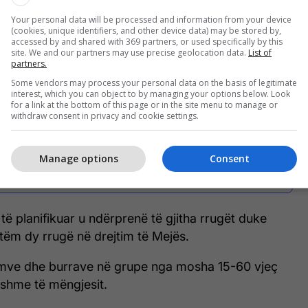
ethinën e Gjakovës. Brenda disa orëve u krye
Your personal data will be processed and information from your device
(cookies, unique identifiers, and other device data) may be stored by,
akabër dhe masakra më e madhe në luftën e
accessed by and shared with 369 partners, or used specifically by this
teve 1998-1999.
site. We and our partners may use precise geolocation data.
List of
partners.
Some vendors may process your personal data on the basis of legitimate
interest, which you can object to by managing your options below. Look
for a link at the bottom of this page or in the site menu to manage or
withdraw consent in privacy and cookie settings.
Mbi 13 mijë të vrarë, mbi 400
masakra dhe 6 mijë të zhdukur
gjatë luftës – Krimet e Serbisë në
Manage options
Consent
Kosovë dhe disa nga masakrat më
të rënda
të planifikuar u ndërprenë të gjitha rrugët duke
tëm dy rrugë në drejtim të Mejës.
emve dhe burrave në grupe nga mosha 15-60 vjeç
ershme të mëngjesit.