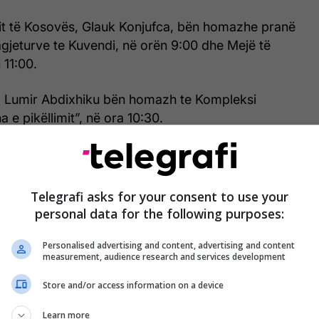
dit të Kosovës, Glauk Konjufca, bën homazhe pranë
agjeturve te Kuvendi, në orën 9:00 dhe Mejë të
 11:00.
ë, Lumir Abdixhiku bën homazh te Kompleksi
 e pikëllimit”, në ora 10:30.
tar për Persona të Zhdukur në bashkëpunim me
ues të Asociacioneve Familjare të të Zhdukurve të
omazhe te Kompleksi Memorial në Meje, në ora
Telegrafi asks for your consent to use your
personal data for the following purposes:
tëvendosje do të mbjellë fidanë në kujtim dhe
Personalised advertising and content, advertising and content
measurement, audience research and services development
rsonave të pagjetur nga lufta e fundit, te Biblioteka
htinë, ora 14:00.
Store and/or access information on a device
Learn more
 forcat serbe rrethuan Rekën e Keqe dhe Lugun e