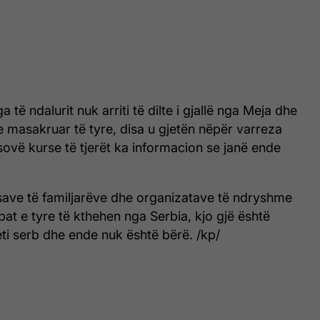
a të ndalurit nuk arriti të dilte i gjallë nga Meja dhe
 e masakruar të tyre, disa u gjetën nëpër varreza
ovë kurse të tjerët ka informacion se janë ende
ave të familjarëve dhe organizatave të ndryshme
at e tyre të kthehen nga Serbia, kjo gjë është
eti serb dhe ende nuk është bërë. /kp/