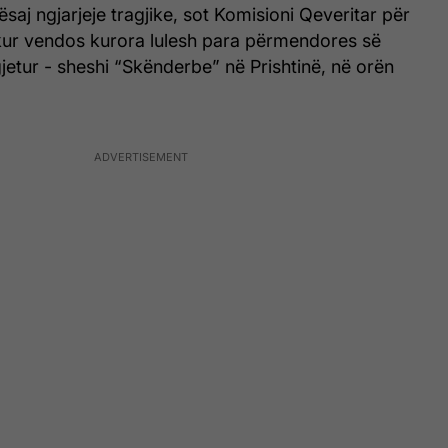
ësaj ngjarjeje tragjike, sot Komisioni Qeveritar për
ur vendos kurora lulesh para përmendores së
etur - sheshi “Skënderbe” në Prishtinë, në orën