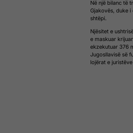
Në një bilanc të 
Gjakovës, duke i 
shtëpi.
Njësitet e ushtris
e maskuar krijua
ekzekutuar 376 me
Jugosllavisë së fu
lojërat e juristëv