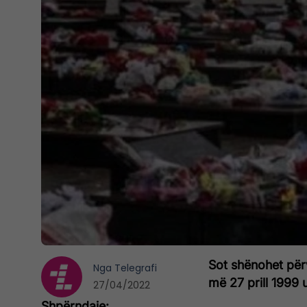
Sot shënohet përv
Nga
Telegrafi
më 27 prill 1999
27/04/2022