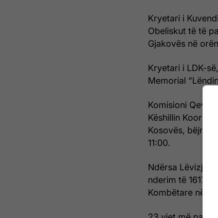
Kryetari i Kuven
Obeliskut të të p
Gjakovës në orën
Kryetari i LDK-s
Memorial “Lëndina
Komisioni Qeveri
Këshillin Koordin
Kosovës, bëjnë h
11:00.
Ndërsa Lëvizja Ve
nderim të 1617 pe
Kombëtare në Pris
23 vjet më parë,