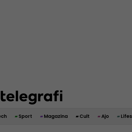
ech
Sport
Magazina
Cult
Ajo
Life