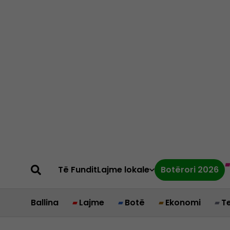
Të Fundit
Lajme lokale
Botërori 2026
Ballina
Lajme
Botë
Ekonomi
T