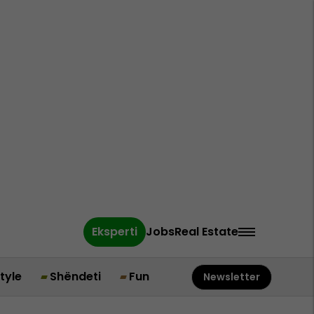
Eksperti
Jobs
Real Estate
style
Shëndeti
Fun
Newsletter