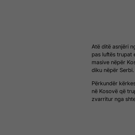
Atë ditë asnjëri ng
pas luftës trupat
masive nëpër Kos
diku nëpër Serbi.
Përkundër kërkes
në Kosovë që trup
zvarritur nga sht