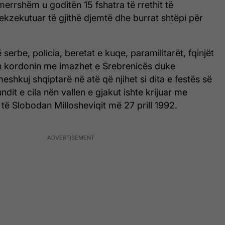
tmerrshëm u goditën 15 fshatra të rrethit të
ekzekutuar të gjithë djemtë dhe burrat shtëpi për
ë serbe, policia, beretat e kuqe, paramilitarët, fqinjët
n kordonin me imazhet e Srebrenicës duke
shkuj shqiptarë në atë që njihet si dita e festës së
ndit e cila nën vallen e gjakut ishte krijuar me
e të Slobodan Millosheviqit më 27 prill 1992.