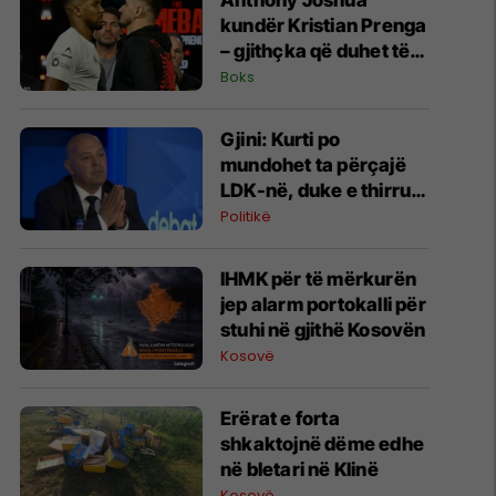
Anthony Joshua
kundër Kristian Prenga
– gjithçka që duhet të
dini për superduelin në
Boks
Arabinë Saudite
Gjini: Kurti po
mundohet ta përçajë
LDK-në, duke e thirrur
në bashkëqeverisje
Politikë
​IHMK për të mërkurën
jep alarm portokalli për
stuhi në gjithë Kosovën
Kosovë
Erërat e forta
shkaktojnë dëme edhe
në bletari në Klinë
Kosovë