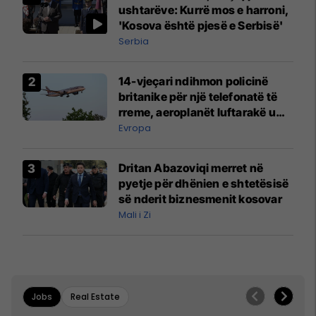
ushtarëve: Kurrë mos e harroni,
'Kosova është pjesë e Serbisë'
Serbia
14-vjeçari ndihmon policinë
britanike për një telefonatë të
rreme, aeroplanët luftarakë u
ngritën në ajër për të
Evropa
interceptuar fluturaken e Qatar
Airways që po shkonte drejt
Dritan Abazoviqi merret në
Mançesterit
pyetje për dhënien e shtetësisë
së nderit biznesmenit kosovar
Mali i Zi
Jobs
Real Estate