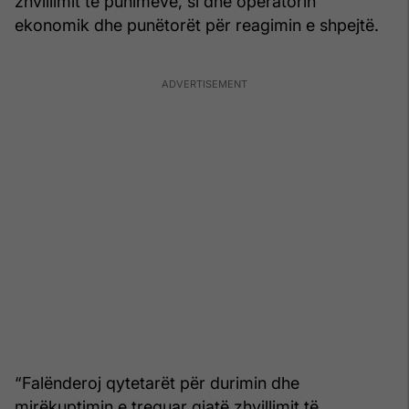
zhvillimit të punimeve, si dhe operatorin
ekonomik dhe punëtorët për reagimin e shpejtë.
“Falënderoj qytetarët për durimin dhe
mirëkuptimin e treguar gjatë zhvillimit të