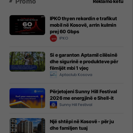
Promo
Reklamo këtu
IPKO thyen rekordin e trafikut
mobil në Kosovë, arrin kulmin
prej 60 Gbps
IPKO
Si e garanton Aptamil cilësinë
dhe sigurinë e produkteve për
fëmijët mbi 1 vjeç
Aptaclub Kosova
Përjetojeni Sunny Hill Festival
2026 me energjinë e Shell-it
Sunny Hill Festival
Një shtëpi në Kosovë - për ju
dhe familjen tuaj