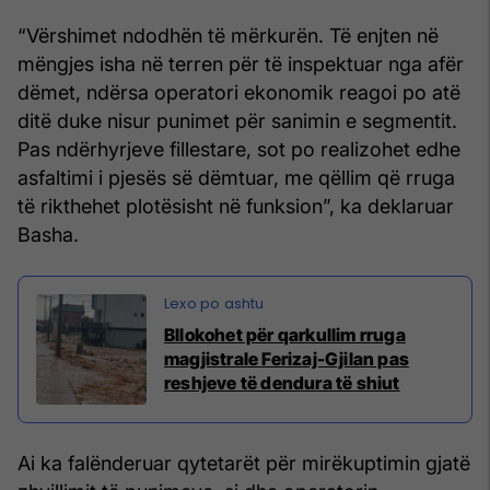
“Vërshimet ndodhën të mërkurën. Të enjten në
mëngjes isha në terren për të inspektuar nga afër
dëmet, ndërsa operatori ekonomik reagoi po atë
ditë duke nisur punimet për sanimin e segmentit.
Pas ndërhyrjeve fillestare, sot po realizohet edhe
asfaltimi i pjesës së dëmtuar, me qëllim që rruga
të rikthehet plotësisht në funksion”, ka deklaruar
Basha.
Bllokohet për qarkullim rruga
magjistrale Ferizaj-Gjilan pas
reshjeve të dendura të shiut
Ai ka falënderuar qytetarët për mirëkuptimin gjatë