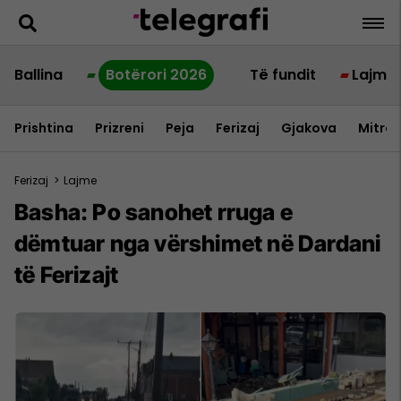
Ballina
Botërori 2026
Të fundit
Lajme
Prishtina
Prizreni
Peja
Ferizaj
Gjakova
Mitrov
Ferizaj
>
Lajme
Basha: Po sanohet rruga e
dëmtuar nga vërshimet në Dardani
të Ferizajt