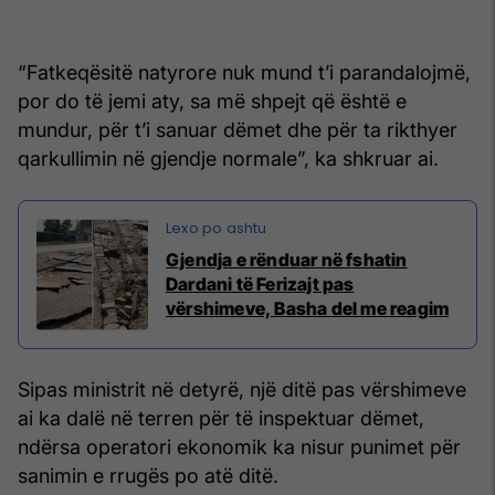
“Fatkeqësitë natyrore nuk mund t’i parandalojmë,
por do të jemi aty, sa më shpejt që është e
mundur, për t’i sanuar dëmet dhe për ta rikthyer
qarkullimin në gjendje normale”, ka shkruar ai.
Gjendja e rënduar në fshatin
Dardani të Ferizajt pas
vërshimeve, Basha del me reagim
Sipas ministrit në detyrë, një ditë pas vërshimeve
ai ka dalë në terren për të inspektuar dëmet,
ndërsa operatori ekonomik ka nisur punimet për
sanimin e rrugës po atë ditë.