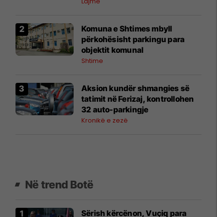
Lajme
Komuna e Shtimes mbyll
përkohësisht parkingu para
objektit komunal
Shtime
Aksion kundër shmangies së
tatimit në Ferizaj, kontrollohen
32 auto-parkingje
Kronikë e zezë
Në trend Botë
Sërish kërcënon, Vuçiq para