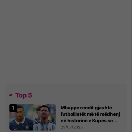
Top 5
Mbappe rendit gjashtë
futbollistët më të mëdhenj
në historinë e Kupës së
Botës, Messi mbetet i dyti
23/07/2026