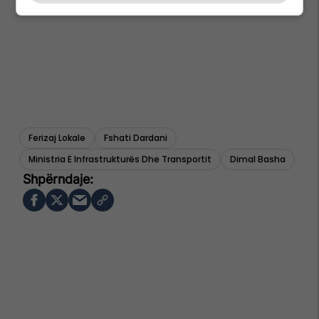
Ferizaj Lokale
Fshati Dardani
Ministria E Infrastrukturës Dhe Transportit
Dimal Basha