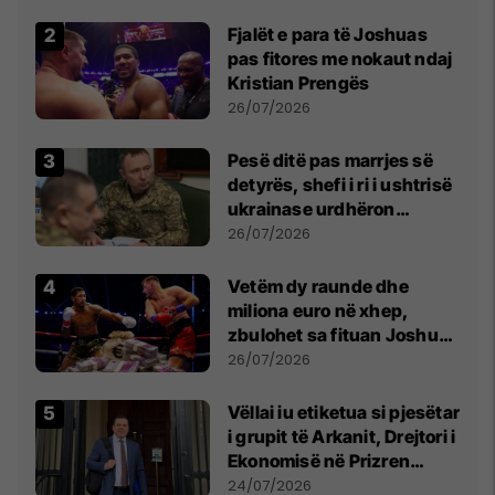
Fjalët e para të Joshuas
pas fitores me nokaut ndaj
Kristian Prengës
26/07/2026
Pesë ditë pas marrjes së
detyrës, shefi i ri i ushtrisë
ukrainase urdhëron
kontroll të madh
26/07/2026
Vetëm dy raunde dhe
miliona euro në xhep,
zbulohet sa fituan Joshua
e Prenga
26/07/2026
Vëllai iu etiketua si pjesëtar
i grupit të Arkanit, Drejtori i
Ekonomisë në Prizren
mohon pretendimet
24/07/2026