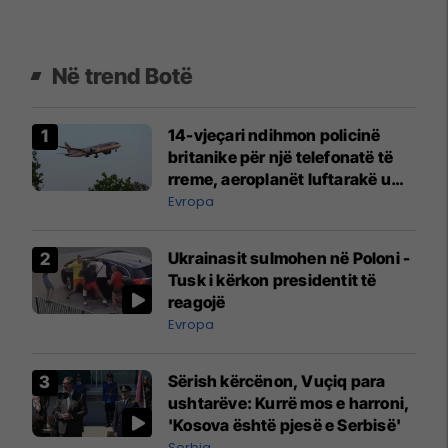
Në trend Botë
14-vjeçari ndihmon policinë
britanike për një telefonatë të
rreme, aeroplanët luftarakë u
ngritën në ajër për të
Evropa
interceptuar fluturaken e Qatar
Airways që po shkonte drejt
Ukrainasit sulmohen në Poloni -
Mançesterit
Tusk i kërkon presidentit të
reagojë
Evropa
Sërish kërcënon, Vuçiq para
ushtarëve: Kurrë mos e harroni,
'Kosova është pjesë e Serbisë'
Serbia