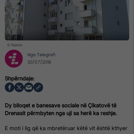
5:"Admin
Nga
Telegrafi
30/07/2018
Dy blloqet e banesave sociale në Çikatovë të
Drenasit përmbyten nga uji sa herë ka reshje.
E moti i lig që ka mbretëruar këtë vit është kthyer