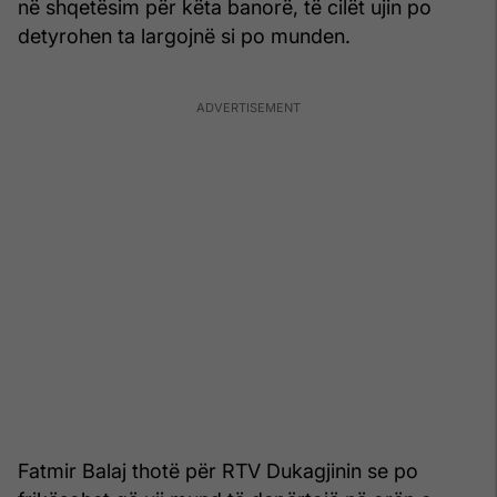
në shqetësim për këta banorë, të cilët ujin po
detyrohen ta largojnë si po munden.
Fatmir Balaj thotë për RTV Dukagjinin se po