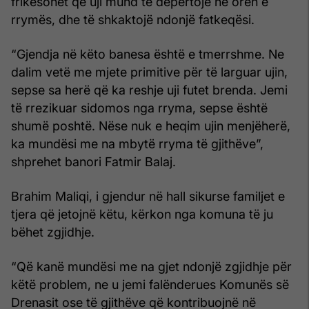
frikësohet që uji mund të depërtojë në orën e
rrymës, dhe të shkaktojë ndonjë fatkeqësi.
“Gjendja në këto banesa është e tmerrshme. Ne
dalim vetë me mjete primitive për të larguar ujin,
sepse sa herë që ka reshje uji futet brenda. Jemi
të rrezikuar sidomos nga rryma, sepse është
shumë poshtë. Nëse nuk e heqim ujin menjëherë,
ka mundësi me na mbytë rryma të gjithëve”,
shprehet banori Fatmir Balaj.
Brahim Maliqi, i gjendur në hall sikurse familjet e
tjera që jetojnë këtu, kërkon nga komuna të ju
bëhet zgjidhje.
“Që kanë mundësi me na gjet ndonjë zgjidhje për
këtë problem, ne u jemi falënderues Komunës së
Drenasit ose të gjithëve që kontribuojnë në