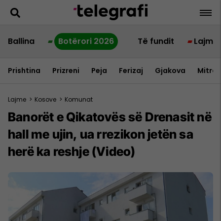
Ballina
Botërori 2026
Të fundit
Lajme
Prishtina
Prizreni
Peja
Ferizaj
Gjakova
Mitrov
Lajme
>
Kosove
>
Komunat
Banorët e Qikatovës së Drenasit në
hall me ujin, ua rrezikon jetën sa
herë ka reshje (Video)