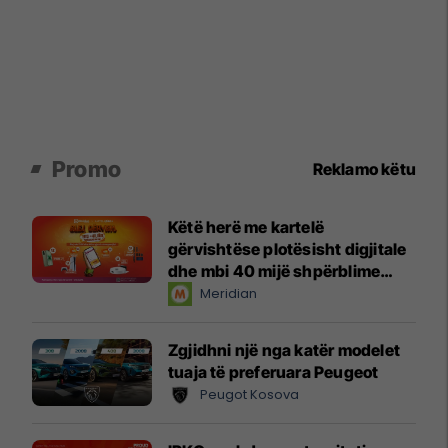
Promo
Reklamo këtu
Këtë herë me kartelë
gërvishtëse plotësisht digjitale
dhe mbi 40 mijë shpërblime
instant!
Meridian
Zgjidhni një nga katër modelet
tuaja të preferuara Peugeot
Peugot Kosova