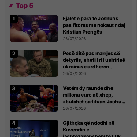
Top 5
Fjalët e para të Joshuas
pas fitores me nokaut ndaj
Kristian Prengës
26/07/2026
Pesë ditë pas marrjes së
detyrës, shefi i ri i ushtrisë
ukrainase urdhëron
kontroll të madh
26/07/2026
Vetëm dy raunde dhe
miliona euro në xhep,
zbulohet sa fituan Joshua
e Prenga
26/07/2026
Gjithçka që ndodhi në
Kuvendin e
jashtëzakonshëm të LDK-