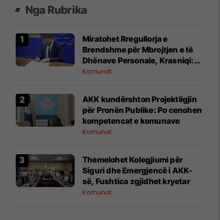
Nga Rubrika
Miratohet Rregullorja e
Brendshme për Mbrojtjen e të
Dhënave Personale, Krasniqi:
Forcojmë sigurinë dhe
Komunat
privatësinë
AKK kundërshton Projektligjin
për Pronën Publike: Po cenohen
kompetencat e komunave
Komunat
Themelohet Kolegjiumi për
Siguri dhe Emergjencë i AKK-
së, Fushtica zgjidhet kryetar
Komunat