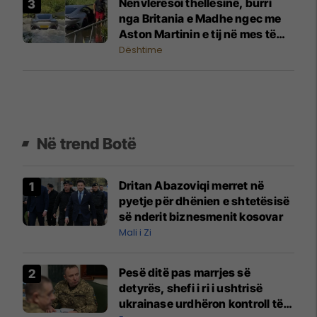
Nënvlerësoi thellësinë, burri
nga Britania e Madhe ngec me
Aston Martinin e tij në mes të
rrugës së mbushur me ujë
Dështime
Në trend Botë
Dritan Abazoviqi merret në
pyetje për dhënien e shtetësisë
së nderit biznesmenit kosovar
Mali i Zi
Pesë ditë pas marrjes së
detyrës, shefi i ri i ushtrisë
ukrainase urdhëron kontroll të