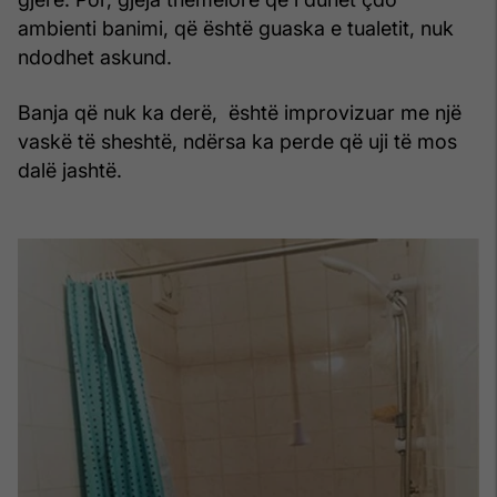
ambienti banimi, që është guaska e tualetit, nuk
ndodhet askund.
Banja që nuk ka derë, është improvizuar me një
vaskë të sheshtë, ndërsa ka perde që uji të mos
dalë jashtë.