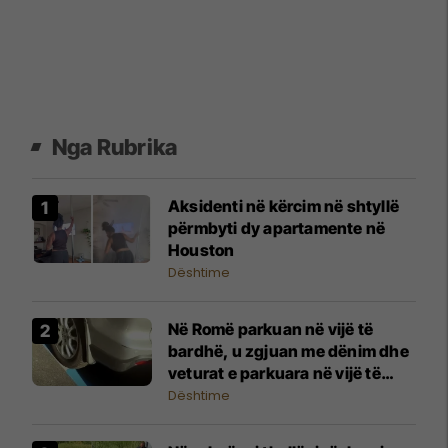
Nga Rubrika
Aksidenti në kërcim në shtyllë
përmbyti dy apartamente në
Houston
Dështime
Në Romë parkuan në vijë të
bardhë, u zgjuan me dënim dhe
veturat e parkuara në vijë të
kaltër
Dështime