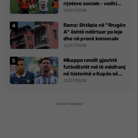
rrjeteve sociale - vodhi
vëmendjen pas finales së
20/07/2026
Kupës së Botës
Rama: Shtëpia në "Rrugën
A" është ndërtuar pa leje
dhe në pronë komunale
22/07/2026
Mbappe rendit gjashtë
futbollistët më të mëdhenj
në historinë e Kupës së
Botës, Messi mbetet i dyti
23/07/2026