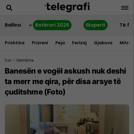
Ballina
Botërori 2026
Eksperti
Të fu
Prishtina
Prizreni
Peja
Ferizaj
Gjakova
Mitrov
Fun
>
Dështime
Banesën e vogël askush nuk deshi
ta merr me qira, për disa arsye të
çuditshme (Foto)