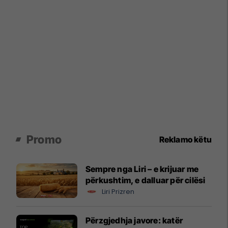
Promo
Reklamo këtu
Sempre nga Liri – e krijuar me
përkushtim, e dalluar për cilësi
Liri Prizren
Përzgjedhja javore: katër