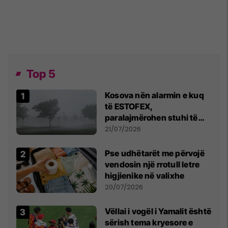
Top 5
Kosova nën alarmin e kuq
të ESTOFEX,
paralajmërohen stuhi të
fuqishme me breshër dhe
21/07/2026
erëra të forta
Pse udhëtarët me përvojë
vendosin një rrotull letre
higjienike në valixhe
20/07/2026
Vëllai i vogël i Yamalit është
sërish tema kryesore e