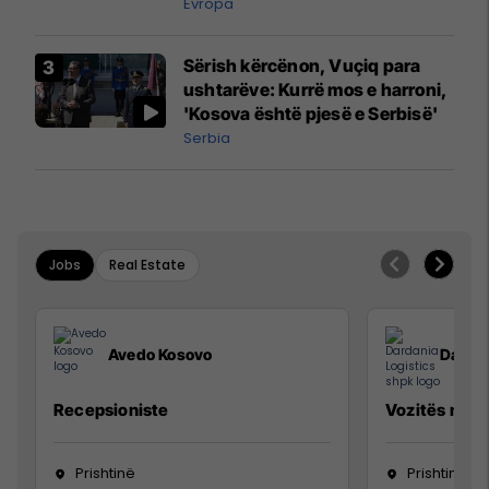
madh
Evropa
Sërish kërcënon, Vuçiq para
ushtarëve: Kurrë mos e harroni,
'Kosova është pjesë e Serbisë'
Serbia
Jobs
Real Estate
Avedo Kosovo
Dardan
Recepsioniste
Vozitës me K
Prishtinë
Prishtinë