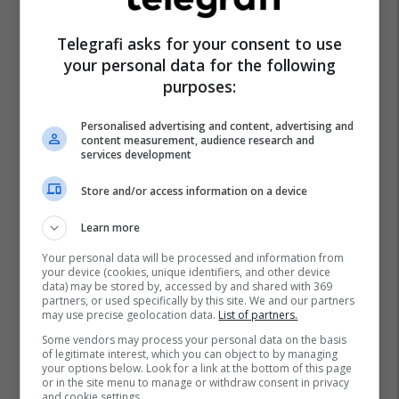
Telegrafi asks for your consent to use
your personal data for the following
purposes:
Personalised advertising and content, advertising and
content measurement, audience research and
services development
Store and/or access information on a device
Learn more
Your personal data will be processed and information from
your device (cookies, unique identifiers, and other device
data) may be stored by, accessed by and shared with 369
partners, or used specifically by this site. We and our partners
may use precise geolocation data.
List of partners.
Some vendors may process your personal data on the basis
of legitimate interest, which you can object to by managing
your options below. Look for a link at the bottom of this page
or in the site menu to manage or withdraw consent in privacy
and cookie settings.