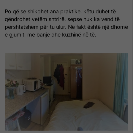
Po që se shikohet ana praktike, këtu duhet të
qëndrohet vetëm shtrirë, sepse nuk ka vend të
përshtatshëm për tu ulur. Në fakt është një dhomë
e gjumit, me banje dhe kuzhinë në të.