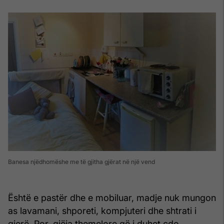
Banesa njëdhomëshe me të gjitha gjërat në një vend
Është e pastër dhe e mobiluar, madje nuk mungon
as lavamani, shporeti, kompjuteri dhe shtrati i
gjerë. Por, gjëja themelore që i duhet çdo