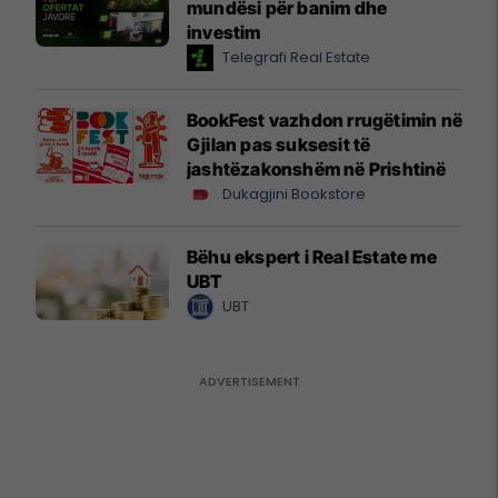
mundësi për banim dhe
investim
Telegrafi Real Estate
BookFest vazhdon rrugëtimin në
Gjilan pas suksesit të
jashtëzakonshëm në Prishtinë
Dukagjini Bookstore
Bëhu ekspert i Real Estate me
UBT
UBT