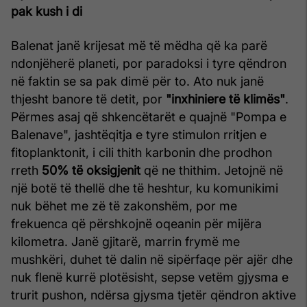
pak kush i di
Balenat janë krijesat më të mëdha që ka parë
ndonjëherë planeti, por paradoksi i tyre qëndron
në faktin se sa pak dimë për to. Ato nuk janë
thjesht banore të detit, por
"inxhiniere të klimës"
.
Përmes asaj që shkencëtarët e quajnë "Pompa e
Balenave", jashtëqitja e tyre stimulon rritjen e
fitoplanktonit, i cili thith karbonin dhe prodhon
rreth
50% të oksigjenit
që ne thithim. Jetojnë në
një botë të thellë dhe të heshtur, ku komunikimi
nuk bëhet me zë të zakonshëm, por me
frekuenca që përshkojnë oqeanin për mijëra
kilometra. Janë gjitarë, marrin frymë me
mushkëri, duhet të dalin në sipërfaqe për ajër dhe
nuk flenë kurrë plotësisht, sepse vetëm gjysma e
trurit pushon, ndërsa gjysma tjetër qëndron aktive