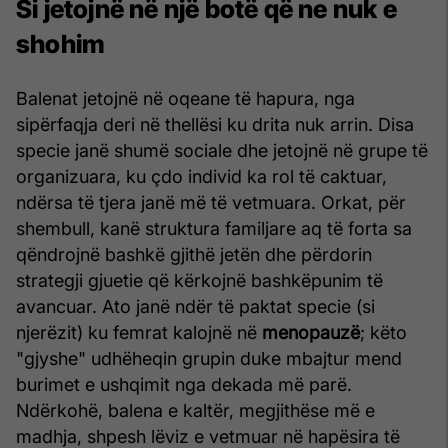
Si jetojnë në një botë që ne nuk e
shohim
Balenat jetojnë në oqeane të hapura, nga
sipërfaqja deri në thellësi ku drita nuk arrin. Disa
specie janë shumë sociale dhe jetojnë në grupe të
organizuara, ku çdo individ ka rol të caktuar,
ndërsa të tjera janë më të vetmuara. Orkat, për
shembull, kanë struktura familjare aq të forta sa
qëndrojnë bashkë gjithë jetën dhe përdorin
strategji gjuetie që kërkojnë bashkëpunim të
avancuar. Ato janë ndër të paktat specie (si
njerëzit) ku femrat kalojnë në
menopauzë
; këto
"gjyshe" udhëheqin grupin duke mbajtur mend
burimet e ushqimit nga dekada më parë.
Ndërkohë, balena e kaltër, megjithëse më e
madhja, shpesh lëviz e vetmuar në hapësira të