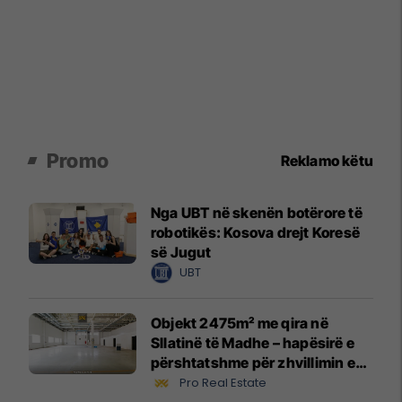
Promo
Reklamo këtu
Nga UBT në skenën botërore të
robotikës: Kosova drejt Koresë
së Jugut
UBT
Objekt 2475m² me qira në
Sllatinë të Madhe – hapësirë e
përshtatshme për zhvillimin e
biznesit #16068
Pro Real Estate