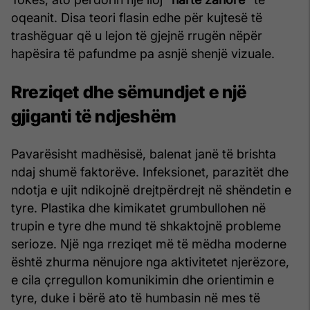
oqeanit. Disa teori flasin edhe për kujtesë të
trashëguar që u lejon të gjejnë rrugën nëpër
hapësira të pafundme pa asnjë shenjë vizuale.
Rreziqet dhe sëmundjet e një
gjiganti të ndjeshëm
Pavarësisht madhësisë, balenat janë të brishta
ndaj shumë faktorëve. Infeksionet, parazitët dhe
ndotja e ujit ndikojnë drejtpërdrejt në shëndetin e
tyre. Plastika dhe kimikatet grumbullohen në
trupin e tyre dhe mund të shkaktojnë probleme
serioze. Një nga rreziqet më të mëdha moderne
është zhurma nënujore nga aktivitetet njerëzore,
e cila çrregullon komunikimin dhe orientimin e
tyre, duke i bërë ato të humbasin në mes të