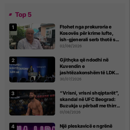
Top 5
Ftohet nga prokuroria e
Kosovës për krime lufte,
ish-gjenerali serb thotë se
dikush e tradhtoi në
02/08/2026
Beograd
Gjithçka që ndodhi në
Kuvendin e
jashtëzakonshëm të LDK-
së
30/07/2026
“Vrisni, vrisni shqiptarët”,
skandal në UFC Beograd:
Buzukja u përball me thirrje
anti-shqiptare nga
01/08/2026
tribunat
Një pleskavicë e ngrënë