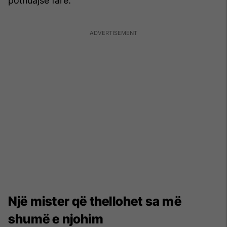
pothuajse fare.
Një mister që thellohet sa më
shumë e njohim