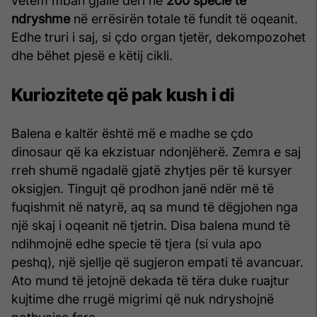
vetëm mban gjallë deri në
200 specie të
ndryshme
në errësirën totale të fundit të oqeanit.
Edhe truri i saj, si çdo organ tjetër, dekompozohet
dhe bëhet pjesë e këtij cikli.
Kuriozitete që pak kush i di
Balena e kaltër është më e madhe se çdo
dinosaur që ka ekzistuar ndonjëherë. Zemra e saj
rreh shumë ngadalë gjatë zhytjes për të kursyer
oksigjen. Tingujt që prodhon janë ndër më të
fuqishmit në natyrë, aq sa mund të dëgjohen nga
një skaj i oqeanit në tjetrin. Disa balena mund të
ndihmojnë edhe specie të tjera (si vula apo
peshq), një sjellje që sugjeron empati të avancuar.
Ato mund të jetojnë dekada të tëra duke ruajtur
kujtime dhe rrugë migrimi që nuk ndryshojnë