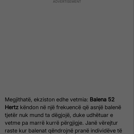
Megjithatë, ekziston edhe vetmia:
Balena 52
Hertz
këndon në një frekuencë që asnjë balenë
tjetër nuk mund ta dëgjojë, duke udhëtuar e
vetme pa marrë kurrë përgjigje. Janë vërejtur
raste kur balenat qëndrojnë pranë individëve të