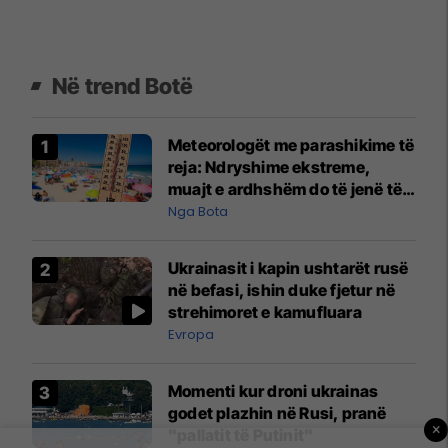
Në trend Botë
Meteorologët me parashikime të
reja: Ndryshime ekstreme,
muajt e ardhshëm do të jenë të
pazakontë
Nga Bota
Ukrainasit i kapin ushtarët rusë
në befasi, ishin duke fjetur në
strehimoret e kamufluara
Evropa
Momenti kur droni ukrainas
godet plazhin në Rusi, pranë
×
"pallatit të Putinit"