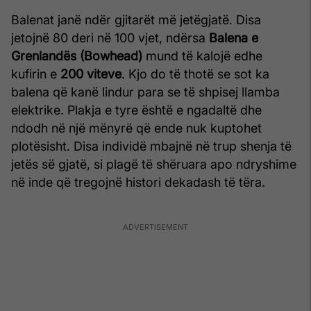
Balenat janë ndër gjitarët më jetëgjatë. Disa
jetojnë 80 deri në 100 vjet, ndërsa
Balena e
Grenlandës (Bowhead)
mund të kalojë edhe
kufirin e
200 viteve
. Kjo do të thotë se sot ka
balena që kanë lindur para se të shpisej llamba
elektrike. Plakja e tyre është e ngadaltë dhe
ndodh në një mënyrë që ende nuk kuptohet
plotësisht. Disa individë mbajnë në trup shenja të
jetës së gjatë, si plagë të shëruara apo ndryshime
në inde që tregojnë histori dekadash të tëra.