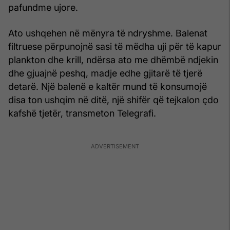
pafundme ujore.
Ato ushqehen në mënyra të ndryshme. Balenat
filtruese përpunojnë sasi të mëdha uji për të kapur
plankton dhe krill, ndërsa ato me dhëmbë ndjekin
dhe gjuajnë peshq, madje edhe gjitarë të tjerë
detarë. Një balenë e kaltër mund të konsumojë
disa ton ushqim në ditë, një shifër që tejkalon çdo
kafshë tjetër, transmeton Telegrafi.