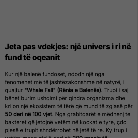
Jeta pas vdekjes: një univers i ri në
fund të oqeanit
Kur një balenë fundoset, ndodh një nga
fenomenet më të jashtëzakonshme në natyrë, i
quajtur
"Whale Fall" (Rënia e Balenës)
. Trupi i saj
bëhet burim ushqimi për qindra organizma dhe
krijon një ekosistem të tërë që mund të zgjasë për
50 deri në 100 vjet
. Nga grabitqarët e mëdhenj te
bakteret që jetojnë vetëm në kockat e tyre, çdo
pjesë e trupit shndërrohet në jetë të re. Ky trup i