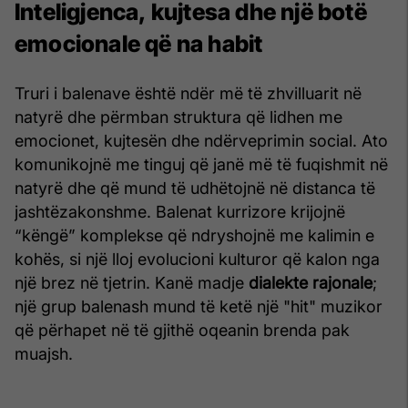
Inteligjenca, kujtesa dhe një botë
emocionale që na habit
Truri i balenave është ndër më të zhvilluarit në
natyrë dhe përmban struktura që lidhen me
emocionet, kujtesën dhe ndërveprimin social. Ato
komunikojnë me tinguj që janë më të fuqishmit në
natyrë dhe që mund të udhëtojnë në distanca të
jashtëzakonshme. Balenat kurrizore krijojnë
“këngë” komplekse që ndryshojnë me kalimin e
kohës, si një lloj evolucioni kulturor që kalon nga
një brez në tjetrin. Kanë madje
dialekte rajonale
;
një grup balenash mund të ketë një "hit" muzikor
që përhapet në të gjithë oqeanin brenda pak
muajsh.