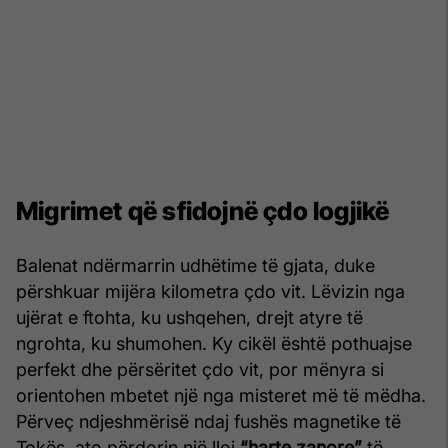
Migrimet që sfidojnë çdo logjikë
Balenat ndërmarrin udhëtime të gjata, duke
përshkuar mijëra kilometra çdo vit. Lëvizin nga
ujërat e ftohta, ku ushqehen, drejt atyre të
ngrohta, ku shumohen. Ky cikël është pothuajse
perfekt dhe përsëritet çdo vit, por mënyra si
orientohen mbetet një nga misteret më të mëdha.
Përveç ndjeshmërisë ndaj fushës magnetike të
Tokës, ato përdorin një lloj
“harte zanore”
të