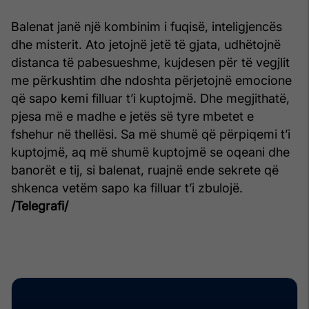
Balenat janë një kombinim i fuqisë, inteligjencës
dhe misterit. Ato jetojnë jetë të gjata, udhëtojnë
distanca të pabesueshme, kujdesen për të vegjlit
me përkushtim dhe ndoshta përjetojnë emocione
që sapo kemi filluar t’i kuptojmë. Dhe megjithatë,
pjesa më e madhe e jetës së tyre mbetet e
fshehur në thellësi. Sa më shumë që përpiqemi t’i
kuptojmë, aq më shumë kuptojmë se oqeani dhe
banorët e tij, si balenat, ruajnë ende sekrete që
shkenca vetëm sapo ka filluar t’i zbulojë.
/Telegrafi/