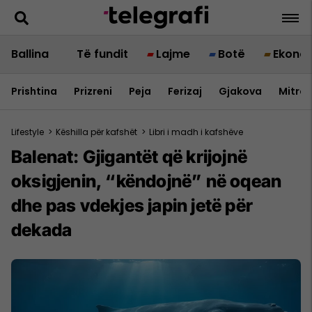
Ballina
Të fundit
Lajme
Botë
Ekono
Prishtina
Prizreni
Peja
Ferizaj
Gjakova
Mitrov
Lifestyle
>
Këshilla për kafshët
>
Libri i madh i kafshëve
Balenat: Gjigantët që krijojnë
oksigjenin, “këndojnë” në oqean
dhe pas vdekjes japin jetë për
dekada