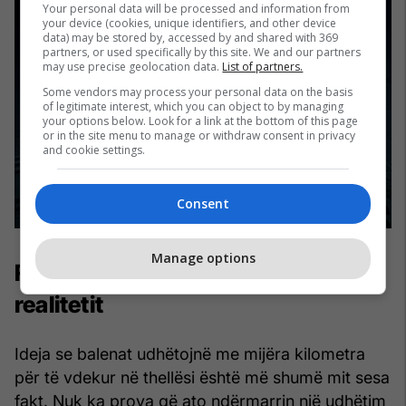
Your personal data will be processed and information from
your device (cookies, unique identifiers, and other device
data) may be stored by, accessed by and shared with 369
partners, or used specifically by this site. We and our partners
may use precise geolocation data.
List of partners.
Some vendors may process your personal data on the basis
of legitimate interest, which you can object to by managing
your options below. Look for a link at the bottom of this page
or in the site menu to manage or withdraw consent in privacy
and cookie settings.
Consent
Manage options
Fundi i jetës: mes misterit dhe
realitetit
Ideja se balenat udhëtojnë me mijëra kilometra
për të vdekur në thellësi është më shumë mit sesa
fakt. Nuk ka prova që ato ndërmarrin një udhëtim