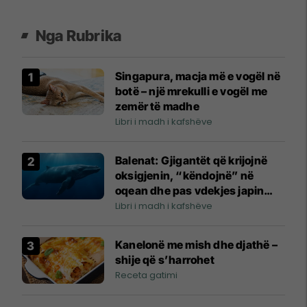
Nga Rubrika
Singapura, macja më e vogël në
botë – një mrekulli e vogël me
zemër të madhe
Libri i madh i kafshëve
Balenat: Gjigantët që krijojnë
oksigjenin, “këndojnë” në
oqean dhe pas vdekjes japin
jetë për dekada
Libri i madh i kafshëve
Kanelonë me mish dhe djathë –
shije që s’harrohet
Receta gatimi