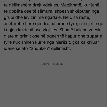
të qëllimshëm drejt vdekjes. Megjithatë, kur janë
të dobëta ose të sëmura, shpesh shkëputen nga
grupi dhe lëvizin më ngadalë. Në disa raste,
anëtarët e tjerë qëndrojnë pranë tyre, një sjellje që
i ngjan kujdesit ose vigjiljes. Shumë balena vdesin
gjatë migrimit ose në oqean të hapur dhe trupat e
tyre nuk shihen kurrë nga njerëzit, çka ka krijuar
idenë se ato “zhduken” qëllimisht.