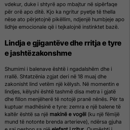
vdekur, duke i shtyrë apo mbajtur në sipërfaqe
për orë apo ditë. Kjo ka ngritur pyetje të thella
nëse ato përjetojnë pikëllim, ndjenjë humbjeje apo
lidhje emocionale që i tejkalojnë instinktet bazë.
Lindja e gjigantëve dhe rritja e tyre
e jashtëzakonshme
Shumimi i balenave është i ngadalshëm dhe i
rrallë. Shtatzënia zgjat deri në 18 muaj dhe
zakonisht lind vetëm një këlysh. Në momentin e
lindjes, këlyshi është tashmë disa metra i gjatë
dhe fillon menjëherë të notojë pranë nënës. Për ta
kuptuar madhësinë e tyre: zemra e një balene të
kaltër është sa një
makinë e vogël
(ku një fëmijë
mund të notonte brenda arterieve), ndërsa gjuha
e saj peshon sa një
elefant i rritur
. Qumështi i