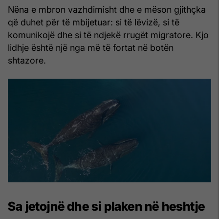
Nëna e mbron vazhdimisht dhe e mëson gjithçka
që duhet për të mbijetuar: si të lëvizë, si të
komunikojë dhe si të ndjekë rrugët migratore. Kjo
lidhje është një nga më të fortat në botën
shtazore.
Sa jetojnë dhe si plaken në heshtje