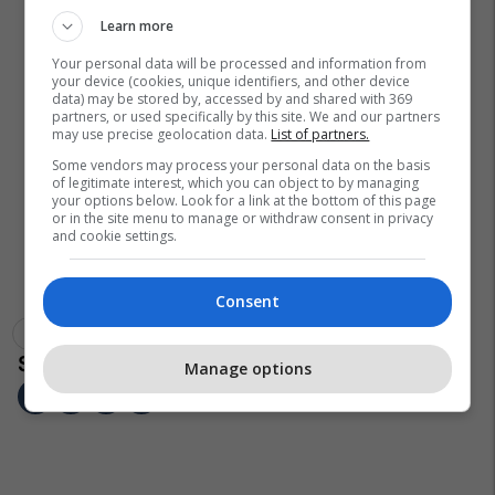
Learn more
Your personal data will be processed and information from
your device (cookies, unique identifiers, and other device
data) may be stored by, accessed by and shared with 369
partners, or used specifically by this site. We and our partners
may use precise geolocation data.
List of partners.
Some vendors may process your personal data on the basis
of legitimate interest, which you can object to by managing
your options below. Look for a link at the bottom of this page
or in the site menu to manage or withdraw consent in privacy
and cookie settings.
Consent
Azerbajxhani
Arrestim
Baku
Manage options