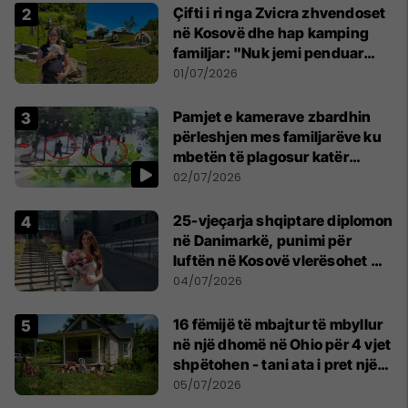
Çifti i ri nga Zvicra zhvendoset
në Kosovë dhe hap kamping
familjar: "Nuk jemi penduar
asnjë ditë"
01/07/2026
Pamjet e kamerave zbardhin
përleshjen mes familjarëve ku
mbetën të plagosur katër
persona
02/07/2026
25-vjeçarja shqiptare diplomon
në Danimarkë, punimi për
luftën në Kosovë vlerësohet me
notën më të lartë
04/07/2026
16 fëmijë të mbajtur të mbyllur
në një dhomë në Ohio për 4 vjet
shpëtohen - tani ata i pret një
sfidë e madhe
05/07/2026