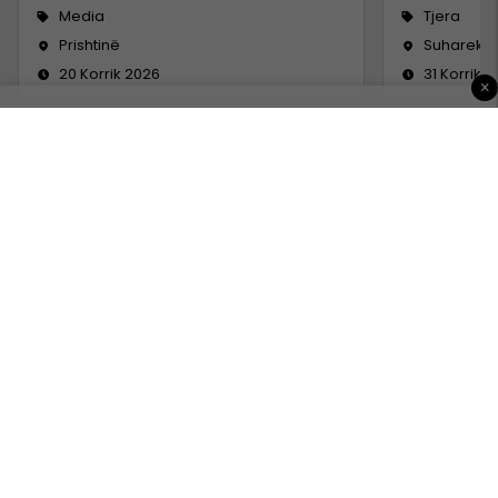
Media
Tjera
Prishtinë
Suharekë
20 Korrik 2026
31 Korrik 
×