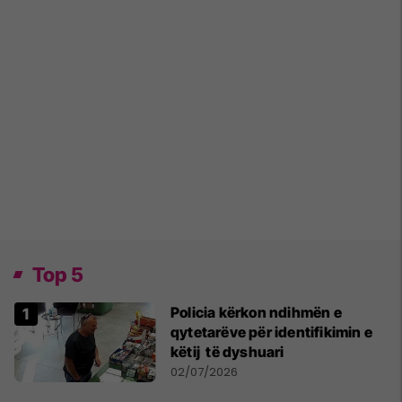
Top 5
Policia kërkon ndihmën e
qytetarëve për identifikimin e
këtij të dyshuari
02/07/2026