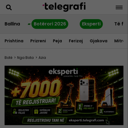
Ballina
Botërori 2026
Eksperti
Të fu
Prishtina
Prizreni
Peja
Ferizaj
Gjakova
Mitrov
Botë
>
Nga Bota
>
Azia