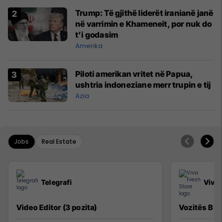
Trump: Të gjithë liderët iranianë janë
në varrimin e Khameneit, por nuk do
t’i godasim
Amerika
Piloti amerikan vritet në Papua,
ushtria indoneziane merr trupin e tij
Azia
Jobs
Real Estate
Telegrafi
Viva 
Video Editor (3 pozita)
Vozitës B