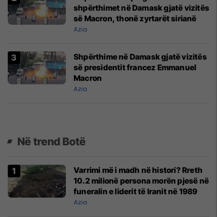
shpërthimet në Damask gjatë vizitës
së Macron, thonë zyrtarët sirianë
Azia
Shpërthime në Damask gjatë vizitës
së presidentit francez Emmanuel
Macron
Azia
Në trend Botë
Varrimi më i madh në histori? Rreth
10.2 milionë persona morën pjesë në
funeralin e liderit të Iranit në 1989
Azia