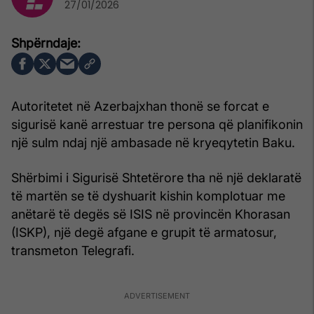
27/01/2026
Autoritetet në Azerbajxhan thonë se forcat e
sigurisë kanë arrestuar tre persona që planifikonin
një sulm ndaj një ambasade në kryeqytetin Baku.
Shërbimi i Sigurisë Shtetërore tha në një deklaratë
të martën se të dyshuarit kishin komplotuar me
anëtarë të degës së ISIS në provincën Khorasan
(ISKP), një degë afgane e grupit të armatosur,
transmeton Telegrafi.