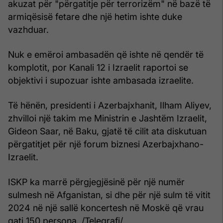
akuzat për "përgatitje për terrorizëm" në bazë të
armiqësisë fetare dhe një hetim ishte duke
vazhduar.
Nuk e emëroi ambasadën që ishte në qendër të
komplotit, por Kanali 12 i Izraelit raportoi se
objektivi i supozuar ishte ambasada izraelite.
Të hënën, presidenti i Azerbajxhanit, Ilham Aliyev,
zhvilloi një takim me Ministrin e Jashtëm Izraelit,
Gideon Saar, në Baku, gjatë të cilit ata diskutuan
përgatitjet për një forum biznesi Azerbajxhano-
Izraelit.
ISKP ka marrë përgjegjësinë për një numër
sulmesh në Afganistan, si dhe për një sulm të vitit
2024 në një sallë koncertesh në Moskë që vrau
gati 150 persona. /Telegrafi/