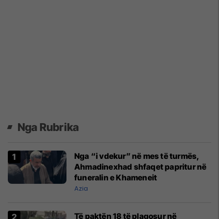
Nga Rubrika
Nga “i vdekur” në mes të turmës,
Ahmadinexhad shfaqet papritur në
funeralin e Khameneit
Azia
Të paktën 18 të plagosur në