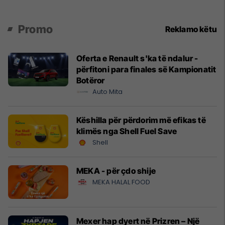
Promo
Reklamo këtu
Oferta e Renault s'ka të ndalur -
përfitoni para finales së Kampionatit
Botëror
Auto Mita
Këshilla për përdorim më efikas të
klimës nga Shell Fuel Save
Shell
MEKA - për çdo shije
MEKA HALAL FOOD
Mexer hap dyert në Prizren – Një