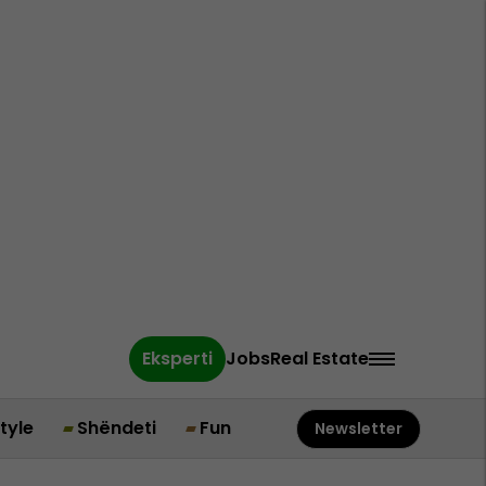
Eksperti
Jobs
Real Estate
style
Shëndeti
Fun
Newsletter