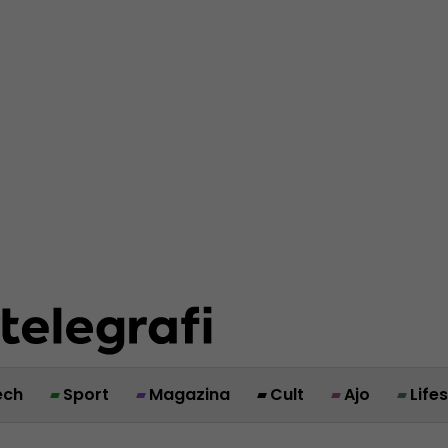
ech
Sport
Magazina
Cult
Ajo
Life