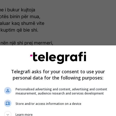
he i bukur kujtoja
botës binin për mua,
kaluar kaq shumë vite
 kuptim që bie shi.
nën një shi prej mermeri,
e perëndive që rrëzoheshin.
 besuar,
Telegrafi asks for your consent to use your
m patur kurrë. Amen!
personal data for the following purposes:
Personalised advertising and content, advertising and content
measurement, audience research and services development
Store and/or access information on a device
Learn more