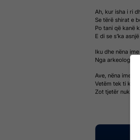
Ah, kur isha i ri d
Se tërë shirat e 
Po tani që kanë 
E di se s’ka asnjë
Iku dhe nëna ime 
Nga arkeologjia 
Ave, nëna ime!
Vetëm tek ti kam
Zot tjetër nuk ka