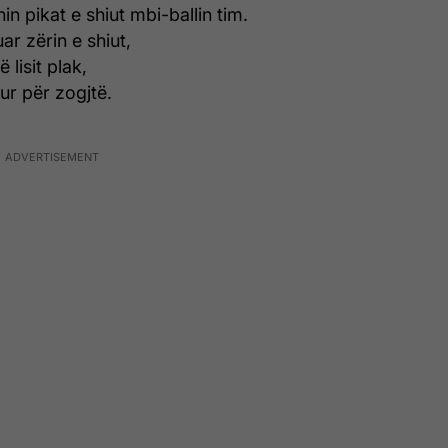
n pikat e shiut mbi-ballin tim.
r zërin e shiut,
 lisit plak,
ur për zogjtë.