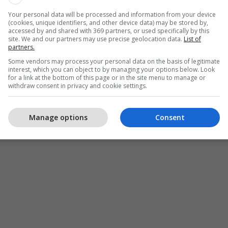
Your personal data will be processed and information from your device
(cookies, unique identifiers, and other device data) may be stored by,
accessed by and shared with 369 partners, or used specifically by this
site. We and our partners may use precise geolocation data.
List of
partners.
Some vendors may process your personal data on the basis of legitimate
interest, which you can object to by managing your options below. Look
for a link at the bottom of this page or in the site menu to manage or
withdraw consent in privacy and cookie settings.
Manage options
Consent