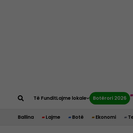
Të Fundit
Lajme lokale
Botërori 2026
Ballina
Lajme
Botë
Ekonomi
T