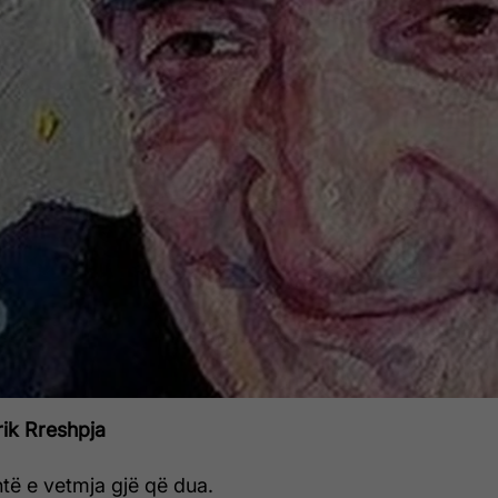
rik Rreshpja
htë e vetmja gjë që dua.