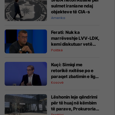
SHBA heton Rusinë për
sulmet iraniane ndaj
objekteve të CIA-s
Amerika
Ferati: Nuk ka
marrëveshje LVV-LDK,
kemi diskutuar vetëm
për parime
Politikë
Kuçi: Simiqi me
retorikë nxitëse po e
paraqet zbatimin e ligjit
në veri si "spastrim
Kosovë
etnik"
Lëshonin leje qëndrimi
për të huaj në këmbim
të parave, Prokuroria
jep detaje për zyrtarët
Drejtësi