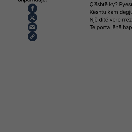
Ç’është ky? Pyesni
Kështu kam dëgjua
Një ditë vere rrëzë
Te porta lënë hap