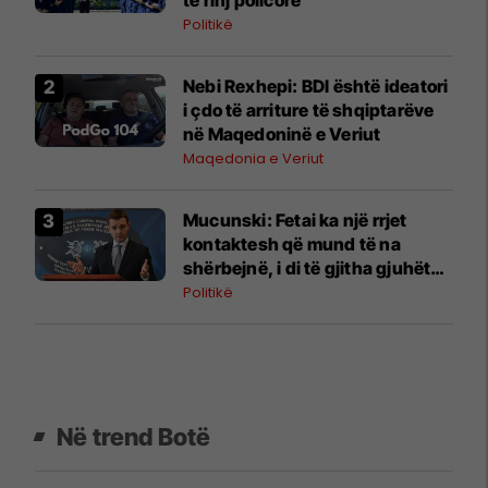
Politikë
Nebi Rexhepi: BDI është ideatori
i çdo të arriture të shqiptarëve
në Maqedoninë e Veriut
Maqedonia e Veriut
Mucunski: Fetai ka një rrjet
kontaktesh që mund të na
shërbejnë, i di të gjitha gjuhët
zyrtare të Belgjikës
Politikë
Në trend Botë