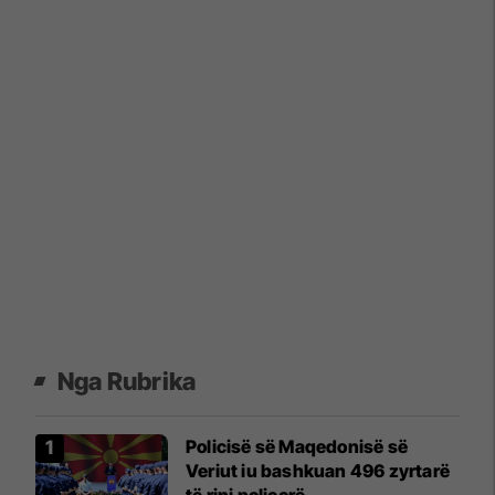
Nga Rubrika
Policisë së Maqedonisë së
Veriut iu bashkuan 496 zyrtarë
të rinj policorë