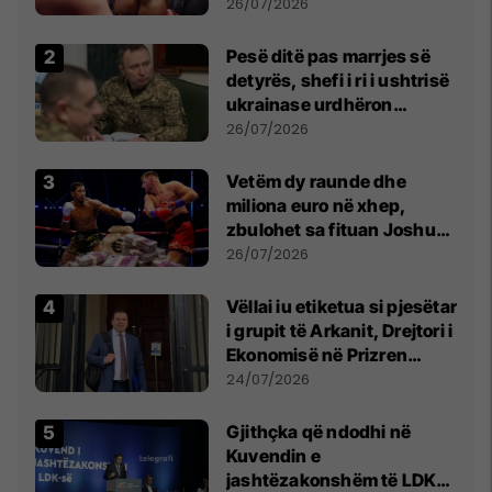
26/07/2026
Pesë ditë pas marrjes së
detyrës, shefi i ri i ushtrisë
ukrainase urdhëron
kontroll të madh
26/07/2026
Vetëm dy raunde dhe
miliona euro në xhep,
zbulohet sa fituan Joshua
e Prenga
26/07/2026
Vëllai iu etiketua si pjesëtar
i grupit të Arkanit, Drejtori i
Ekonomisë në Prizren
mohon pretendimet
24/07/2026
Gjithçka që ndodhi në
Kuvendin e
jashtëzakonshëm të LDK-