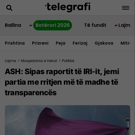
Ballina
Botërori 2026
Të fundit
Lajme
Prishtina
Prizreni
Peja
Ferizaj
Gjakova
Mitrov
Lajme
>
Maqedonia e Veriut
>
Politikë
ASH: Sipas raportit të IRI-it, jemi
partia me rritjen më të madhe të
transparencës