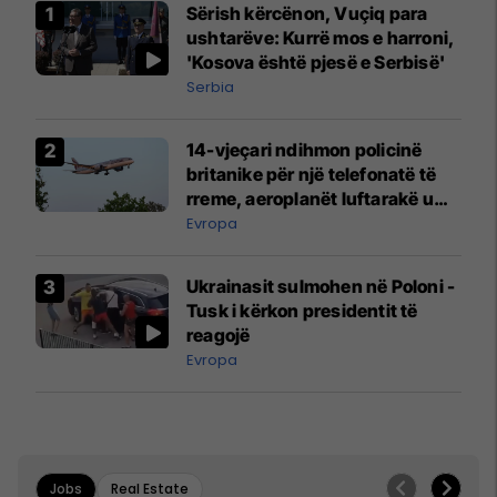
Sërish kërcënon, Vuçiq para
ushtarëve: Kurrë mos e harroni,
'Kosova është pjesë e Serbisë'
Serbia
14-vjeçari ndihmon policinë
britanike për një telefonatë të
rreme, aeroplanët luftarakë u
ngritën në ajër për të
Evropa
interceptuar fluturaken e Qatar
Airways që po shkonte drejt
Ukrainasit sulmohen në Poloni -
Mançesterit
Tusk i kërkon presidentit të
reagojë
Evropa
Jobs
Real Estate