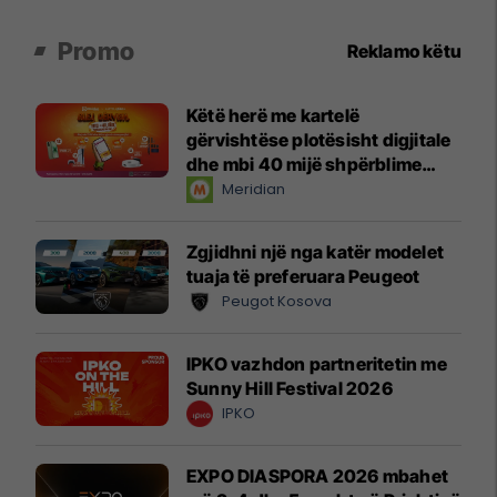
Promo
Reklamo këtu
Këtë herë me kartelë
gërvishtëse plotësisht digjitale
dhe mbi 40 mijë shpërblime
instant!
Meridian
Zgjidhni një nga katër modelet
tuaja të preferuara Peugeot
Peugot Kosova
IPKO vazhdon partneritetin me
Sunny Hill Festival 2026
IPKO
EXPO DIASPORA 2026 mbahet