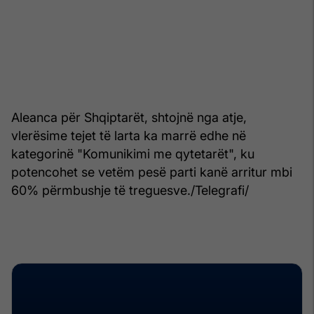
Aleanca për Shqiptarët, shtojnë nga atje,
vlerësime tejet të larta ka marrë edhe në
kategorinë "Komunikimi me qytetarët", ku
potencohet se vetëm pesë parti kanë arritur mbi
60% përmbushje të treguesve./Telegrafi/