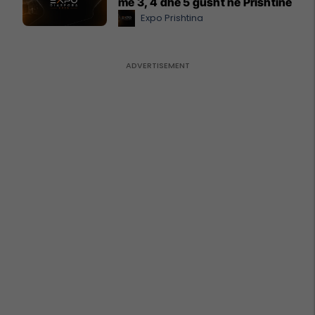
më 3, 4 dhe 5 gusht në Prishtinë
Expo Prishtina