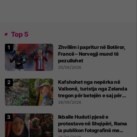
Top 5
Zhvillim i papritur në Botëror,
Francë – Norvegji mund të
pezullohet
25/06/2026
Kafshohet nga nepërka në
Valbonë, turistja nga Zelanda
tregon për betejën e saj për
mbijetesë
28/06/2026
Ikballe Huduti pjesë e
protestave në Shqipëri, Rama
ia publikon fotografinë me
Ahmadinejadin e Iranit