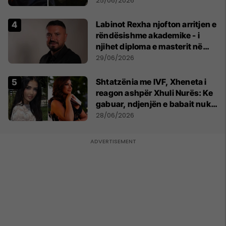
25/06/2026
Labinot Rexha njofton arritjen e
rëndësishme akademike - i
njihet diploma e masterit në
Psikologji në Zvicër
29/06/2026
Shtatzënia me IVF, Xheneta i
reagon ashpër Xhuli Nurës: Ke
gabuar, ndjenjën e babait nuk
mund t'ia plotësosh kurrë
28/06/2026