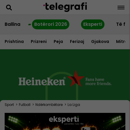
Ballina
Botërori 2026
Eksperti
Të fu
Prishtina
Prizreni
Peja
Ferizaj
Gjakova
Mitrov
Sport
>
Futboll
>
Ndërkombëtare
>
La Liga