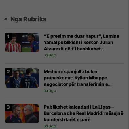
Nga Rubrika
“E presim me duar hapur”, Lamine
Yamal publikisht i kërkon Julian
Alvarezit që t’i bashkohet
Barcelonës
La Liga
Mediumi spanjoll zbulon
prapaskenat: Kylian Mbappe
negociator për transferimin e
Michael Olise te Reali
La Liga
Publikohet kalendari i La Ligas –
Barcelona dhe Real Madridi mësojnë
kundërshtarët e parë
La Liga