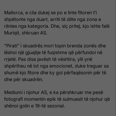
Mallorca, e cila dukej se po e linte fitoren t’i
shpëtonte nga duart, arriti të dilte nga zona e
rënies nga kategoria. Dhe, siç pritej, kjo ishte falë
Muriqit, shkruan AS.
“Pirati” i skuadrës mori topin brenda zonës dhe
lëshoi një gjuajtje të fuqishme që përfundoi në
rrjetë. Pas disa javësh të vështira, ylli ynë
shpërtheu në lot nga emocionet, duke treguar sa
shumë kjo fitore dhe ky gol përfaqësonin për të
dhe për skuadrën.
Mediumi i njohur AS, e ka përshkruar me pesë
fotografi momentin epik të sulmuesit të njohur që
shënoi golin e 19-të sezonal.