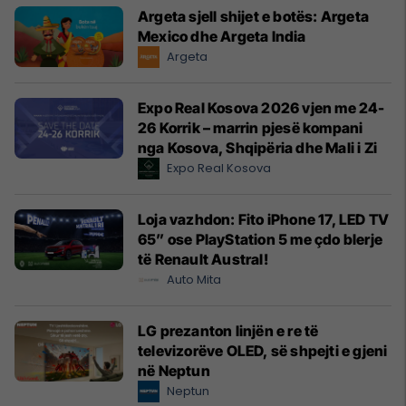
Argeta sjell shijet e botës: Argeta
Mexico dhe Argeta India
Argeta
Expo Real Kosova 2026 vjen me 24-
26 Korrik – marrin pjesë kompani
nga Kosova, Shqipëria dhe Mali i Zi
Expo Real Kosova
Loja vazhdon: Fito iPhone 17, LED TV
65” ose PlayStation 5 me çdo blerje
të Renault Austral!
Auto Mita
LG prezanton linjën e re të
televizorëve OLED, së shpejti e gjeni
në Neptun
Neptun