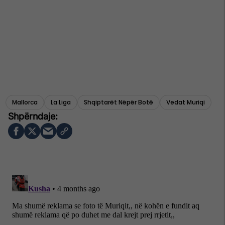
Mallorca
La Liga
Shqiptarët Nëpër Botë
Vedat Muriqi