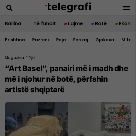
Ballina
Të fundit
Lajme
Botë
Ekono
Prishtina
Prizreni
Peja
Ferizaj
Gjakova
Mitrov
Magazina
>
Yjet
“Art Basel”, panairi më i madh dhe
më i njohur në botë, përfshin
artistë shqiptarë