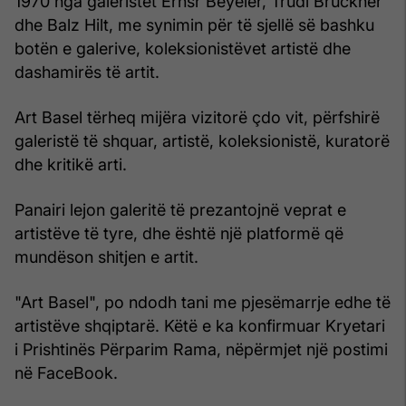
1970 nga galeristët Ernsr Beyeler, Trudl Bruckner
dhe Balz Hilt, me synimin për të sjellë së bashku
botën e galerive, koleksionistëvet artistë dhe
dashamirës të artit.
Art Basel tërheq mijëra vizitorë çdo vit, përfshirë
galeristë të shquar, artistë, koleksionistë, kuratorë
dhe kritikë arti.
Panairi lejon galeritë të prezantojnë veprat e
artistëve të tyre, dhe është një platformë që
mundëson shitjen e artit.
"Art Basel", po ndodh tani me pjesëmarrje edhe të
artistëve shqiptarë. Këtë e ka konfirmuar Kryetari
i Prishtinës Përparim Rama, nëpërmjet një postimi
në FaceBook.