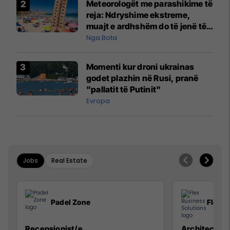
Meteorologët me parashikime të
reja: Ndryshime ekstreme,
muajt e ardhshëm do të jenë të
pazakontë
Nga Bota
Momenti kur droni ukrainas
godet plazhin në Rusi, pranë
"pallatit të Putinit"
Evropa
Jobs
Real Estate
Padel Zone
Flex B
Recepsionist/e
Architect