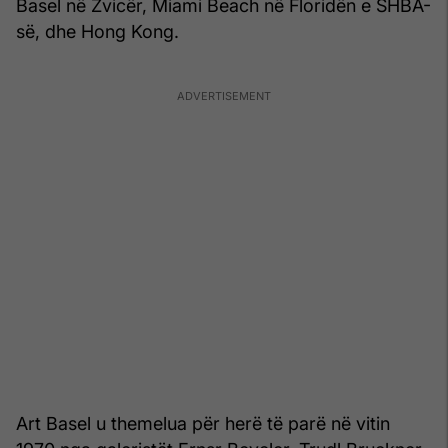
Basel në Zvicër, Miami Beach në Floridën e SHBA-
së, dhe Hong Kong.
Art Basel u themelua për herë të parë në vitin