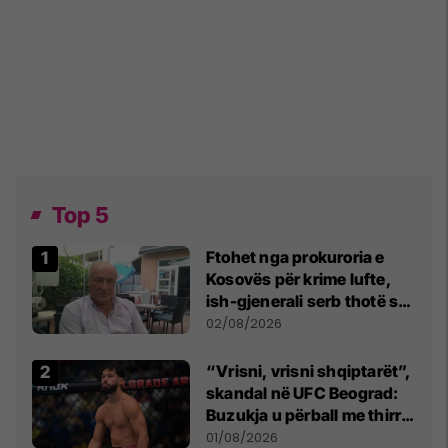
Top 5
Ftohet nga prokuroria e
Kosovës për krime lufte,
ish-gjenerali serb thotë se
dikush e tradhtoi në
02/08/2026
Beograd
“Vrisni, vrisni shqiptarët”,
skandal në UFC Beograd:
Buzukja u përball me thirrje
anti-shqiptare nga
01/08/2026