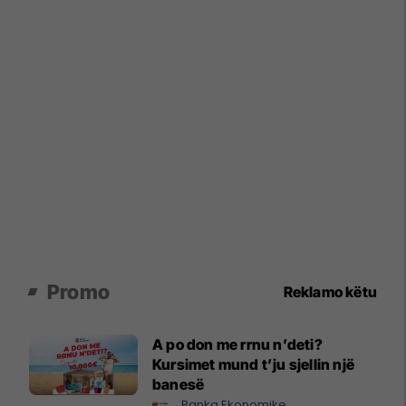
Promo
Reklamo këtu
A po don me rrnu n’deti?
Kursimet mund t’ju sjellin një
banesë
Banka Ekonomike