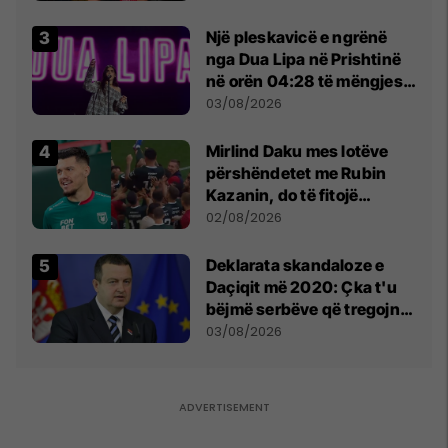
tribunat
Një pleskavicë e ngrënë
nga Dua Lipa në Prishtinë
në orën 04:28 të mëngjesit
- dhe bota digjitale serbe
03/08/2026
shpall gjendjen e luftës
Mirlind Daku mes lotëve
përshëndetet me Rubin
Kazanin, do të fitojë
miliona te Spartak Moska
02/08/2026
​Deklarata skandaloze e
Daçiqit më 2020: Çka t'u
bëjmë serbëve që tregojnë
ku janë varrosur shqiptarët
03/08/2026
në Serbi