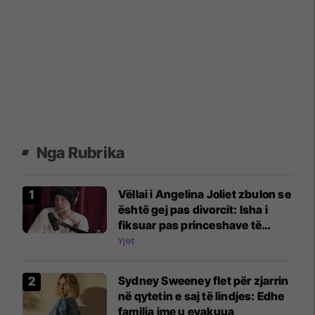
Nga Rubrika
Vëllai i Angelina Joliet zbulon se
është gej pas divorcit: Isha i
fiksuar pas princeshave të
Disney-t
Yjet
Sydney Sweeney flet për zjarrin
në qytetin e saj të lindjes: Edhe
familja ime u evakuua