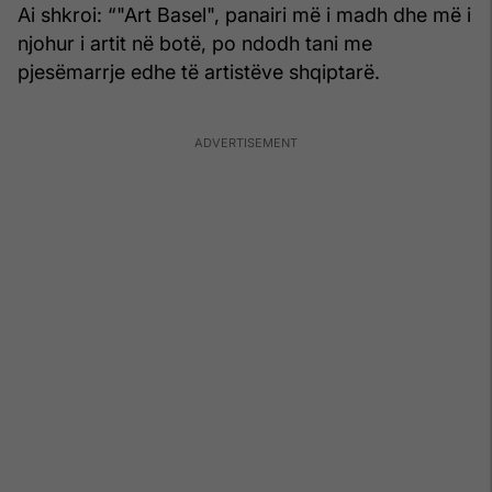
Ai shkroi: “"Art Basel", panairi më i madh dhe më i
njohur i artit në botë, po ndodh tani me
pjesëmarrje edhe të artistëve shqiptarë.