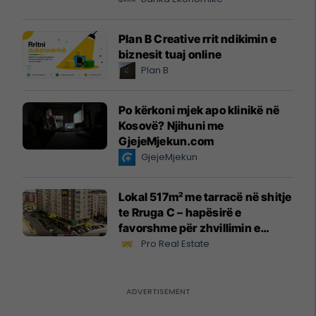
Plan B Creative rrit ndikimin e
biznesit tuaj online
Plan B
Po kërkoni mjek apo klinikë në
Kosovë? Njihuni me
GjejeMjekun.com
GjejeMjekun
Lokal 517m² me tarracë në shitje
te Rruga C – hapësirë e
favorshme për zhvillimin e
biznesit #15796
Pro Real Estate