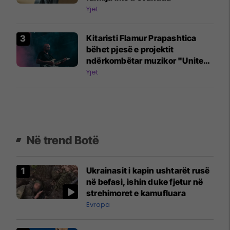
Yjet
Kitaristi Flamur Prapashtica
bëhet pjesë e projektit
ndërkombëtar muzikor "United
Song"
Yjet
Në trend Botë
Ukrainasit i kapin ushtarët rusë
në befasi, ishin duke fjetur në
strehimoret e kamufluara
Evropa