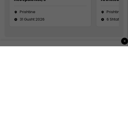
Prishtine
Prishtinë
31 Gusht 2026
6 Shtator 2
×