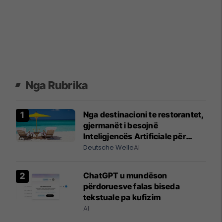
Nga Rubrika
Nga destinacioni te restorantet,
gjermanët i besojnë
Inteligjencës Artificiale për
pushimet
Deutsche Welle
AI
ChatGPT u mundëson
përdoruesve falas biseda
tekstuale pa kufizim
AI