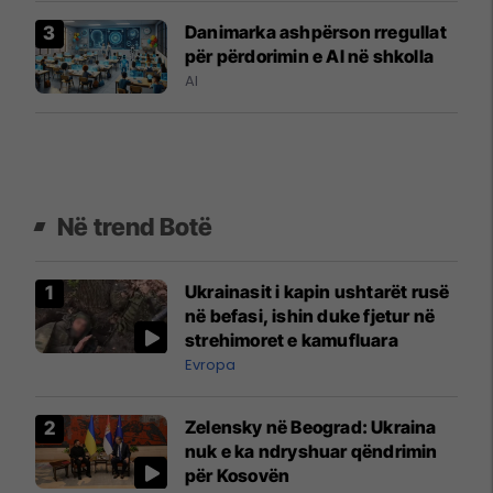
Danimarka ashpërson rregullat
për përdorimin e Al në shkolla
AI
Në trend Botë
Ukrainasit i kapin ushtarët rusë
në befasi, ishin duke fjetur në
strehimoret e kamufluara
Evropa
Zelensky në Beograd: Ukraina
nuk e ka ndryshuar qëndrimin
për Kosovën