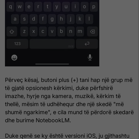
Përveç kësaj, butoni plus (+) tani hap një grup më
të gjatë opsionesh kërkimi, duke përfshirë
imazhe, hyrje nga kamera, muzikë, kërkim të
thellë, mësim të udhëhequr dhe një skedë "më
shumë ngarkime", e cila mund të përdorë skedarë
dhe burime NotebookLM.
Duke qenë se ky është versioni iOS, ju gjithashtu