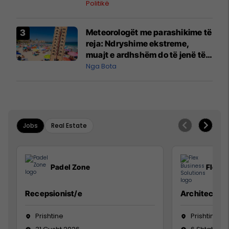
Politikë
Meteorologët me parashikime të
reja: Ndryshime ekstreme,
muajt e ardhshëm do të jenë të
pazakontë
Nga Bota
Jobs
Real Estate
Padel Zone
Flex B
Recepsionist/e
Architect
Prishtine
Prishtinë