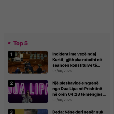
Top 5
Incidenti me vezë ndaj
Kurtit, gjithçka ndodhi në
seancën konstituive të
Kuvendit
06/08/2026
Një pleskavicë e ngrënë
nga Dua Lipa në Prishtinë
në orën 04:28 të mëngjesit
- dhe bota digjitale serbe
03/08/2026
shpall gjendjen e luftës
Deda: Nëse deri nesër nuk