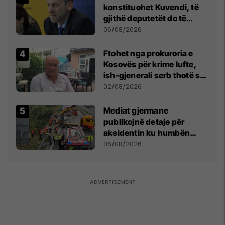
konstituohet Kuvendi, të
gjithë deputetët do të
bëjnë shkelje të rëndë
06/08/2026
kushtetuese
Ftohet nga prokuroria e
Kosovës për krime lufte,
ish-gjenerali serb thotë se
dikush e tradhtoi në
02/08/2026
Beograd
Mediat gjermane
publikojnë detaje për
aksidentin ku humbën
jetën tre mërgimtarë nga
06/08/2026
Komogllava e Ferizajt