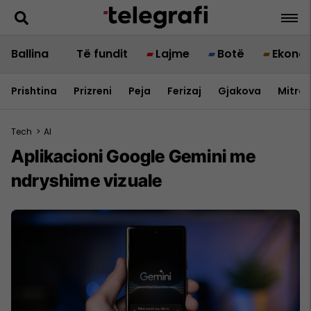
Ballina
Të fundit
Lajme
Botë
Ekono
Prishtina
Prizreni
Peja
Ferizaj
Gjakova
Mitrov
Tech
>
AI
Aplikacioni Google Gemini me
ndryshime vizuale