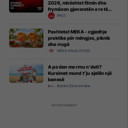
2026, mbështet filmin dhe
frymëzon gjeneratën e re të
krijuesve
IPKO
Pashtetat MEKA - zgjedhje
praktike për mëngjes, piknik
dhe rrugë
MEKA HALAL FOOD
A po don me rrnu n’deti?
Kursimet mund t’ju sjellin një
banesë
Banka Ekonomike