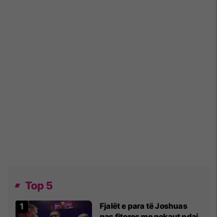
Top 5
Fjalët e para të Joshuas
pas fitores me nokaut ndaj