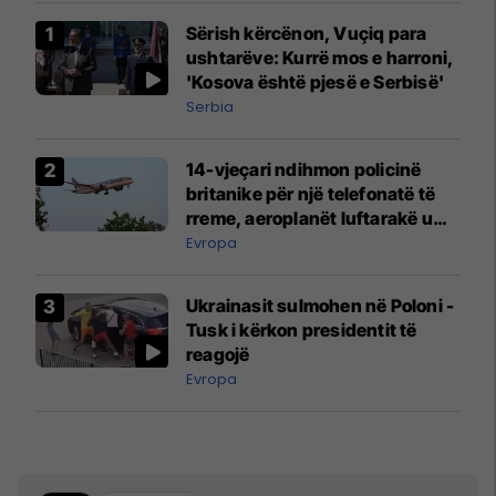
Sërish kërcënon, Vuçiq para
ushtarëve: Kurrë mos e harroni,
'Kosova është pjesë e Serbisë'
Serbia
14-vjeçari ndihmon policinë
britanike për një telefonatë të
rreme, aeroplanët luftarakë u
ngritën në ajër për të
Evropa
interceptuar fluturaken e Qatar
Airways që po shkonte drejt
Ukrainasit sulmohen në Poloni -
Mançesterit
Tusk i kërkon presidentit të
reagojë
Evropa