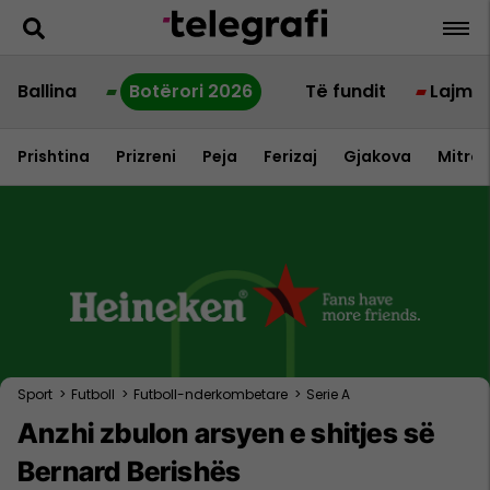
Ballina
Botërori 2026
Të fundit
Lajme
Prishtina
Prizreni
Peja
Ferizaj
Gjakova
Mitrov
Sport
>
Futboll
>
Futboll-nderkombetare
>
Serie A
Anzhi zbulon arsyen e shitjes së
Bernard Berishës