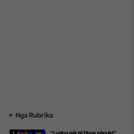
Nga Rubrika
“I uritur për të fituar përsëri”,