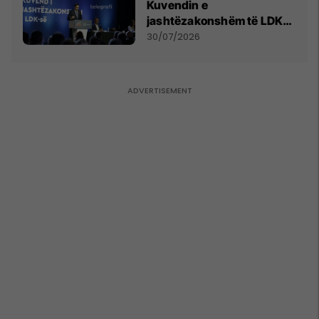
Kuvendin e
jashtëzakonshëm të LDK-
së
30/07/2026