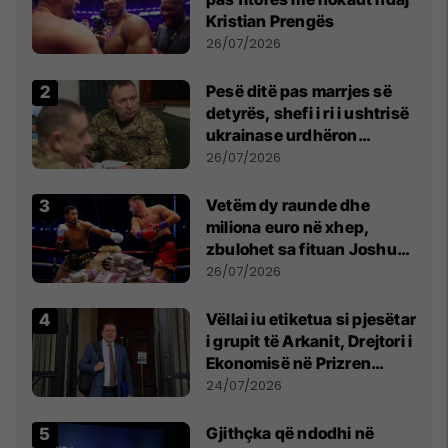
Kristian Prengës
26/07/2026
Pesë ditë pas marrjes së
detyrës, shefi i ri i ushtrisë
ukrainase urdhëron
kontroll të madh
26/07/2026
Vetëm dy raunde dhe
miliona euro në xhep,
zbulohet sa fituan Joshua
e Prenga
26/07/2026
Vëllai iu etiketua si pjesëtar
i grupit të Arkanit, Drejtori i
Ekonomisë në Prizren
mohon pretendimet
24/07/2026
Gjithçka që ndodhi në