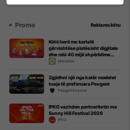
Promo
Reklamo këtu
Këtë herë me kartelë
gërvishtëse plotësisht digjitale
dhe mbi 40 mijë shpërblime
instant!
Meridian
Zgjidhni një nga katër modelet
tuaja të preferuara Peugeot
Peugot Kosova
IPKO vazhdon partneritetin me
Sunny Hill Festival 2026
IPKO