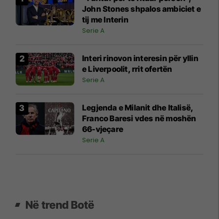
John Stones shpalos ambiciet e
tij me Interin
Serie A
Interi rinovon interesin për yllin
e Liverpoolit, rrit ofertën
Serie A
Legjenda e Milanit dhe Italisë,
Franco Baresi vdes në moshën
66-vjeçare
Serie A
Në trend Botë