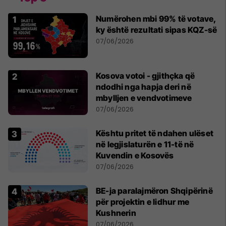
Numërohen mbi 99% të votave,
ky është rezultati sipas KQZ-së
07/06/2026
Kosova votoi - gjithçka që
ndodhi nga hapja deri në
mbylljen e vendvotimeve
07/06/2026
Kështu pritet të ndahen ulëset
në legjislaturën e 11-të në
Kuvendin e Kosovës
07/06/2026
BE-ja paralajmëron Shqipërinë
për projektin e lidhur me
Kushnerin
07/06/2026