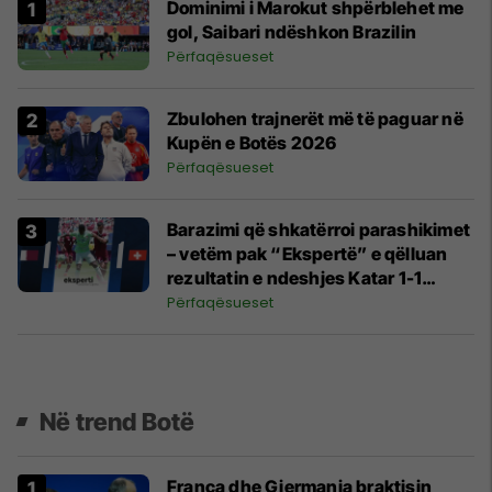
Dominimi i Marokut shpërblehet me
gol, Saibari ndëshkon Brazilin
Përfaqësueset
Zbulohen trajnerët më të paguar në
Kupën e Botës 2026
Përfaqësueset
Barazimi që shkatërroi parashikimet
– vetëm pak “Ekspertë” e qëlluan
rezultatin e ndeshjes Katar 1-1
Zvicër
Përfaqësueset
Në trend Botë
Franca dhe Gjermania braktisin