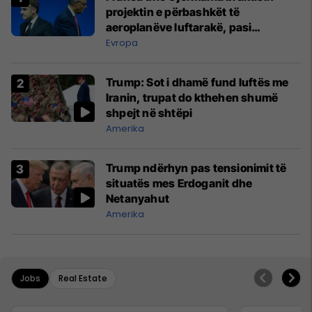
projektin e përbashkët të
aeroplanëve luftarakë, pasi
kompanitë nuk arrijnë marrëveshje
Evropa
Trump: Sot i dhamë fund luftës me
Iranin, trupat do kthehen shumë
shpejt në shtëpi
Amerika
Trump ndërhyn pas tensionimit të
situatës mes Erdoganit dhe
Netanyahut
Amerika
Jobs
Real Estate