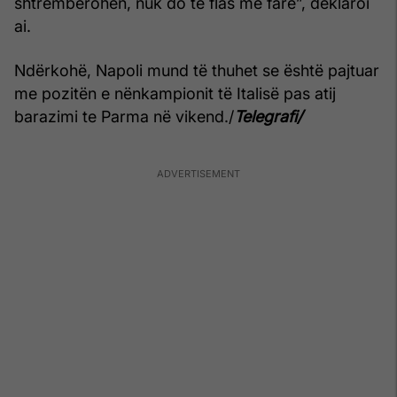
shtrembërohen, nuk do të flas më fare”, deklaroi
ai.
Ndërkohë, Napoli mund të thuhet se është pajtuar
me pozitën e nënkampionit të Italisë pas atij
barazimi te Parma në vikend./
Telegrafi/