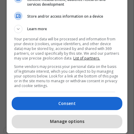
services development
Store and/or access information on a device
Learn more
Your personal data will be processed and information from
your device (cookies, unique identifiers, and other device
data) may be stored by, accessed by and shared with 369
partners, or used specifically by this site. We and our partners
may use precise geolocation data.
List of partners.
Some vendors may process your personal data on the basis
of legitimate interest, which you can object to by managing
your options below. Look for a link at the bottom of this page
or in the site menu to manage or withdraw consent in privacy
and cookie settings.
Consent
Manage options
Antonio Conte
Kombëtarja E Italisë
Napoli