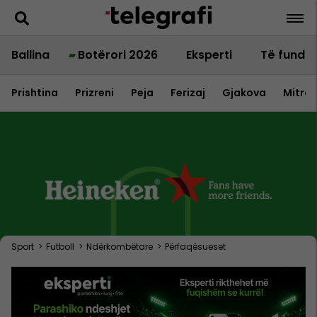
Ballina
Botërori 2026
Eksperti
Të fundit
Prishtina
Prizreni
Peja
Ferizaj
Gjakova
Mitrov
Sport
>
Futboll
>
Ndërkombëtare
>
Përfaqësueset