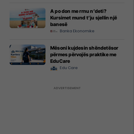
A po don me rrnu n’deti?
Kursimet mund t’ju sjellin një
banesë
Banka Ekonomike
Mësoni kujdesin shëndetësor
përmes përvojës praktike me
EduCare
Edu Care