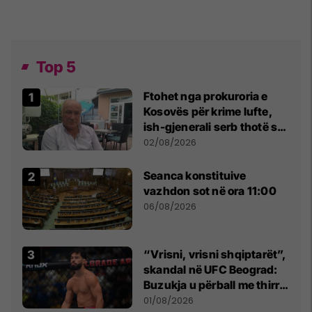
Top 5
Ftohet nga prokuroria e
Kosovës për krime lufte,
ish-gjenerali serb thotë se
dikush e tradhtoi në
02/08/2026
Beograd
Seanca konstituive
vazhdon sot në ora 11:00
06/08/2026
“Vrisni, vrisni shqiptarët”,
skandal në UFC Beograd:
Buzukja u përball me thirrje
anti-shqiptare nga
01/08/2026