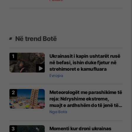
Në trend Botë
Ukrainasit i kapin ushtarët rusë
në befasi, ishin duke fjetur në
strehimoret e kamufluara
Evropa
Meteorologët me parashikime të
reja: Ndryshime ekstreme,
muajt e ardhshëm do të jenë të
pazakontë
Nga Bota
Momenti kur droni ukrainas