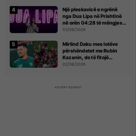
tribunat
Një pleskavicë e ngrënë
nga Dua Lipa në Prishtinë
në orën 04:28 të mëngjesit
- dhe bota digjitale serbe
03/08/2026
shpall gjendjen e luftës
Mirlind Daku mes lotëve
përshëndetet me Rubin
Kazanin, do të fitojë
miliona te Spartak Moska
02/08/2026