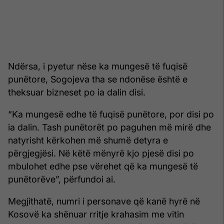
Ndërsa, i pyetur nëse ka mungesë të fuqisë
punëtore, Sogojeva tha se ndonëse është e
theksuar bizneset po ia dalin disi.
“Ka mungesë edhe të fuqisë punëtore, por disi po
ia dalin. Tash punëtorët po paguhen më mirë dhe
natyrisht kërkohen më shumë detyra e
përgjegjësi. Në këtë mënyrë kjo pjesë disi po
mbulohet edhe pse vërehet që ka mungesë të
punëtorëve”, përfundoi ai.
Megjithatë, numri i personave që kanë hyrë në
Kosovë ka shënuar rritje krahasim me vitin