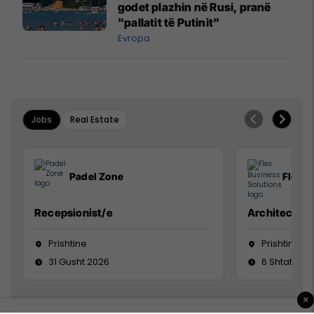
godet plazhin në Rusi, pranë
"pallatit të Putinit"
Evropa
Jobs
Real Estate
Padel Zone
Flex B
Recepsionist/e
Architect
Prishtine
Prishtinë
31 Gusht 2026
6 Shtator 2
×