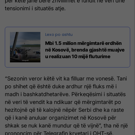
për këtë janë bërë zhvillimet e fundit në veri dhe
tensionimi i situatës atje.
Mbi 1.5 milion mërgimtarë erdhën
në Kosovë, brenda gjashtë muajve
u realizuan 10 mijë fluturime
“Sezonin veror këtë vit ka filluar me vonesë. Tani
po shihet që është duke ardhur një fluks më i
madh i bashkatdhetarëve. Përkeqësimi i situatës
në veri të vendit ka ndikuar që mërgimtarët po
hezitojnë që të kalojnë nëpër Serbi dhe ka raste
që i kanë anuluar organizimet në Kosovë për
shkak se nuk kanë mundur që të vijnë”, tha në një
prononcim për Telegrafin kryetari i OHT-së,