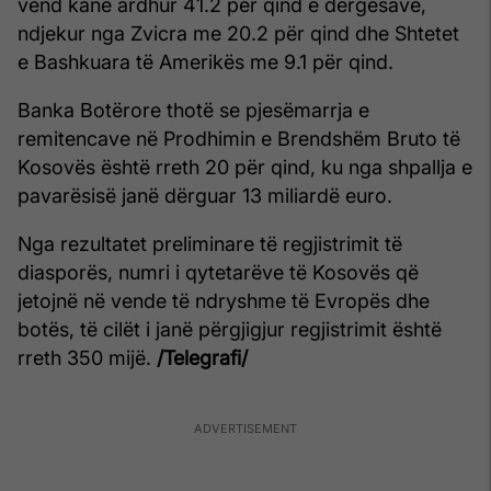
vend kanë ardhur 41.2 për qind e dërgesave,
ndjekur nga Zvicra me 20.2 për qind dhe Shtetet
e Bashkuara të Amerikës me 9.1 për qind.
Banka Botërore thotë se pjesëmarrja e
remitencave në Prodhimin e Brendshëm Bruto të
Kosovës është rreth 20 për qind, ku nga shpallja e
pavarësisë janë dërguar 13 miliardë euro.
Nga rezultatet preliminare të regjistrimit të
diasporës, numri i qytetarëve të Kosovës që
jetojnë në vende të ndryshme të Evropës dhe
botës, të cilët i janë përgjigjur regjistrimit është
rreth 350 mijë.
/Telegrafi/