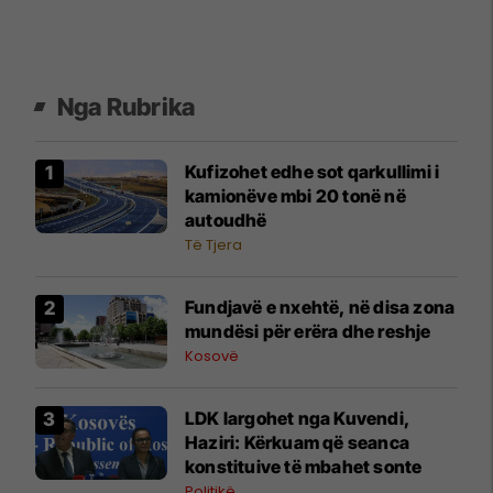
Nga Rubrika
Kufizohet edhe sot qarkullimi i
kamionëve mbi 20 tonë në
autoudhë
Të Tjera
Fundjavë e nxehtë, në disa zona
mundësi për erëra dhe reshje
Kosovë
LDK largohet nga Kuvendi,
Haziri: Kërkuam që seanca
konstituive të mbahet sonte
Politikë