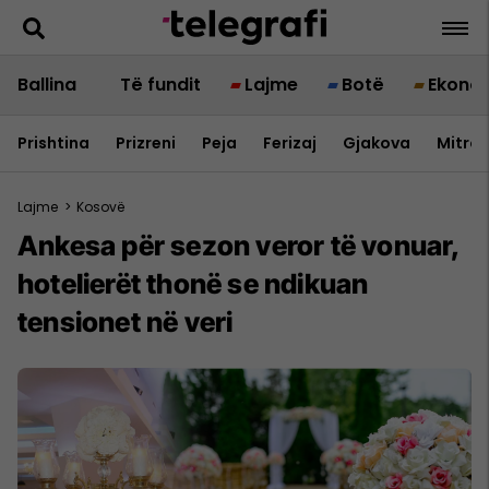
Ballina
Të fundit
Lajme
Botë
Ekono
Prishtina
Prizreni
Peja
Ferizaj
Gjakova
Mitrov
Lajme
>
Kosovë
Ankesa për sezon veror të vonuar,
hotelierët thonë se ndikuan
tensionet në veri