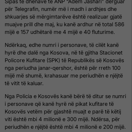
Sipas të dhënave të ANP “Adem Jashari” dërguar
për Telegrafin, numër më i madh i ardhjes dhe
shkuarjes së mërgimtarëve është realizuar gjatë
muajve prill dhe maj, ku kanë ardhur në total 586
mijë e 157 udhëtarë me 4 mijë e 40 fluturime.
Ndërkaq, edhe numri i personave, të cilët kanë
hyrë dhe dalë nga Kosova, në të gjitha Stacionet
Policore Kufitare (SPK) të Republikës së Kosovës
nga periudha janar-qershor, është për rreth 100
mijë më shumë, krahasuar me periudhën e njëjtë
të vitit të kaluar.
Nga Policia e Kosovës kanë bërë të ditur se numri
i personave që kanë hyrë në pikat kufitare të
Kosovës vetëm për gjashtë muajt e parë të këtij
viti është mbi 4 milionë e 300 mijë. Ndërsa, për
periudhën e njëjtë është mbi 4 milionë e 200 mijë.