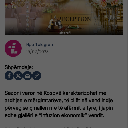
Nga
Telegrafi
19/07/2023
Sezoni veror në Kosovë karakterizohet me
ardhjen e mërgimtarëve, të cilët në vendlindje
përveç se çmallen me të afërmit e tyre, i japin
edhe gjallëri e “infuzion ekonomik” vendit.