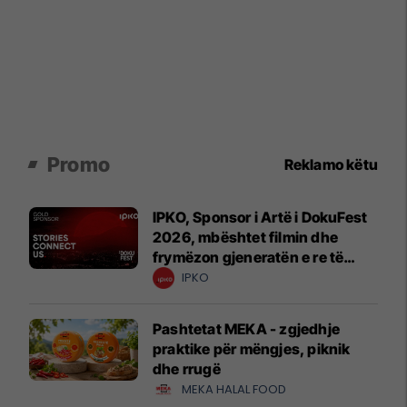
Promo
Reklamo këtu
IPKO, Sponsor i Artë i DokuFest
2026, mbështet filmin dhe
frymëzon gjeneratën e re të
krijuesve
IPKO
Pashtetat MEKA - zgjedhje
praktike për mëngjes, piknik
dhe rrugë
MEKA HALAL FOOD