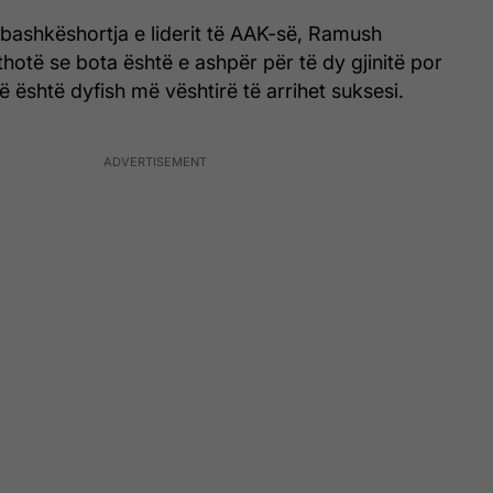
bashkëshortja e liderit të AAK-së, Ramush
 thotë se bota është e ashpër për të dy gjinitë por
ë është dyfish më vështirë të arrihet suksesi.