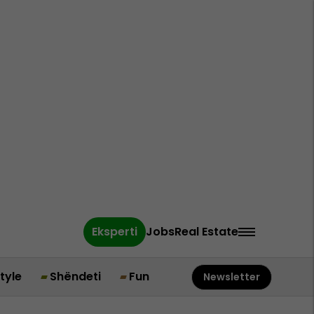
Eksperti
Jobs
Real Estate
style
Shëndeti
Fun
Newsletter