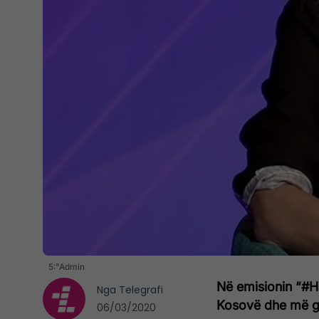
5:"Admin
Në emisionin “#Ha
Nga
Telegrafi
Kosovë dhe më g
06/03/2020