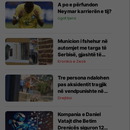
A po e përfundon
Neymar karrierën e tij?
Ligat tjera
Municion i fshehur në
automjet me targa të
Serbisë, gjashtë të
arrestuar në Prishtinë
Kronika e Zezë
Tre persona ndalohen
pas aksidentit tragjik
në vendpunishte në
Prishtinë, Prokuroria
Drejtësi
nis hetimet
Kompania e Daniel
Vatajt dhe Betim
Drenicës siguron 12