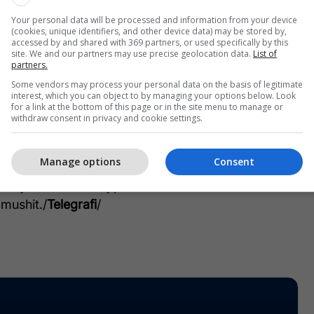
lturor të shoqërisë”.
Your personal data will be processed and information from your device
(cookies, unique identifiers, and other device data) may be stored by,
 partnerët njëkohësisht e kanë të vështirë të
accessed by and shared with 369 partners, or used specifically by this
site. We and our partners may use precise geolocation data.
List of
rrieriste.
partners.
Some vendors may process your personal data on the basis of legitimate
hënë pse unë nuk e gjej një punë. Unë i kam thënë
interest, which you can object to by managing your options below. Look
for a link at the bottom of this page or in the site menu to manage or
 kam, nuk mund ta ushtrojë për shkak se mund të
withdraw consent in privacy and cookie settings.
si”.
Manage options
Consent
 RTK-së megjithatë thotë se megjithatë ja ka
ifikoj karrierën e saj për të mbështetur atë të
mushit./
Telegrafi
/