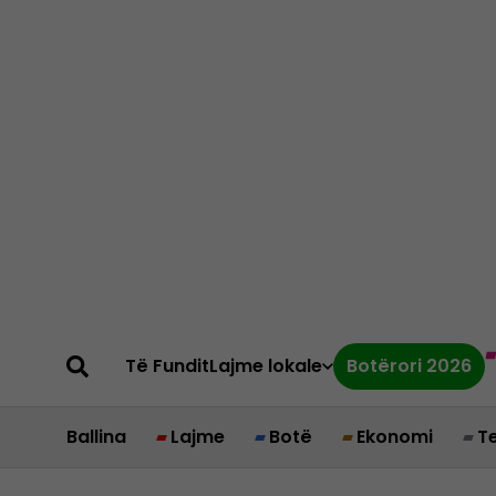
Të Fundit
Lajme lokale
Botërori 2026
Ballina
Lajme
Botë
Ekonomi
T