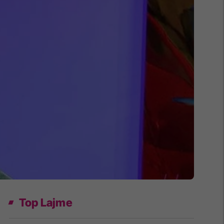
Top Lajme