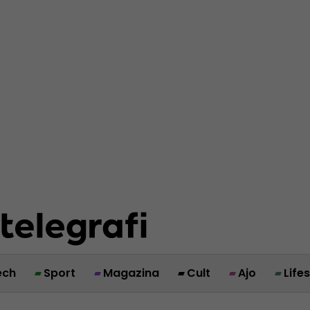
ech
Sport
Magazina
Cult
Ajo
Life