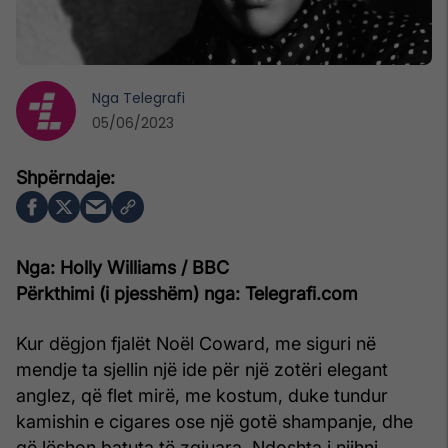
Nga
Telegrafi
05/06/2023
Nga: Holly Williams / BBC
Përkthimi (i pjesshëm) nga: Telegrafi.com
Kur dëgjon fjalët Noël Coward, me siguri në
mendje ta sjellin një ide për një zotëri elegant
anglez, që flet mirë, me kostum, duke tundur
kamishin e cigares ose një gotë shampanje, dhe
që lëshon batuta të zgjuara. Ndoshta i njihni