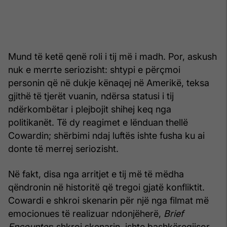
Mund të ketë qenë roli i tij më i madh. Por, askush
nuk e merrte seriozisht: shtypi e përçmoi
personin që në dukje kënaqej në Amerikë, teksa
gjithë të tjerët vuanin, ndërsa statusi i tij
ndërkombëtar i plejbojit shihej keq nga
politikanët. Të dy reagimet e lënduan thellë
Cowardin; shërbimi ndaj luftës ishte fusha ku ai
donte të merrej seriozisht.
Në fakt, disa nga arritjet e tij më të mëdha
qëndronin në historitë që tregoi gjatë konfliktit.
Cowardi e shkroi skenarin për një nga filmat më
emocionues të realizuar ndonjëherë,
Brief
Encounter
; shkroi skenarin, ishte bashkëregjisor