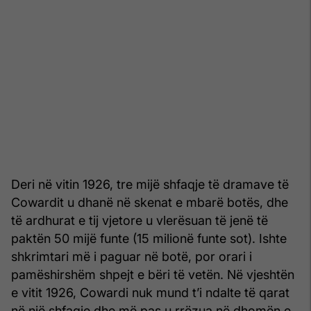
Deri në vitin 1926, tre mijë shfaqje të dramave të
Cowardit u dhanë në skenat e mbarë botës, dhe
të ardhurat e tij vjetore u vlerësuan të jenë të
paktën 50 mijë funte (15 milionë funte sot). Ishte
shkrimtari më i paguar në botë, por orari i
pamëshirshëm shpejt e bëri të vetën. Në vjeshtën
e vitit 1926, Cowardi nuk mund t’i ndalte të qarat
në një shfaqje dhe më pas u rrëzua në dhomën e