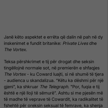
Janë këto aspektet e errëta që dalin në pah në dy
inskenimet e fundit britanike:
Private Lives
dhe
The Vortex
.
Teksa përshkrimet e tij për drogat dhe seksin
tingëllojnë normale sot, në premierën e shfaqjes
The Vortex
- ku Coward luajti, si në shumë të tjera
- audienca u skandalizua. “Këtu ka dëshmi për një
gjeni”, ka shkruar
The Telegraph
. "Por, fuqia e tij
është e një lloji të sëmurë”. Ashtu si me pjesën më
të madhe të veprave të Cowardit, ka radikalitet të
fshehtë për oreksin seksual të femrave, ka shenja