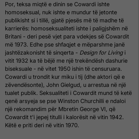
Por, teksa miqtë e dinin se Cowardi ishte
homoseksual, nuk ishte e mundur të jetonte
publikisht si i tillë, gjatë pjesës më të madhe të
karrierës: homoseksualiteti ishte i paligjshëm në
Britani - deri pesë vjet para vdekjes së Cowardit
më 1973. Edhe pse shfaqjet e mëparshme janë
jashtëzakonisht të sinqerta -
Design for Living
i
vitit 1932 ka të bëjë me një trekëndësh dashurie
biseksuale - në vitet 1950 ishin të censuruara.
Cowardi u trondit kur miku i tij (dhe aktori që e
zëvendësonte), John Gielgud, u arrestua në një
tualet publik. Seksualiteti i Cowardit mund të ketë
qenë arsyeja se pse Winston Churchilli e ndaloi
një rekomandim për Mbretin George VI, që
Cowardit t'i jepej titulli i kalorësit në vitin 1942.
Këtë e priti deri në vitin 1970.