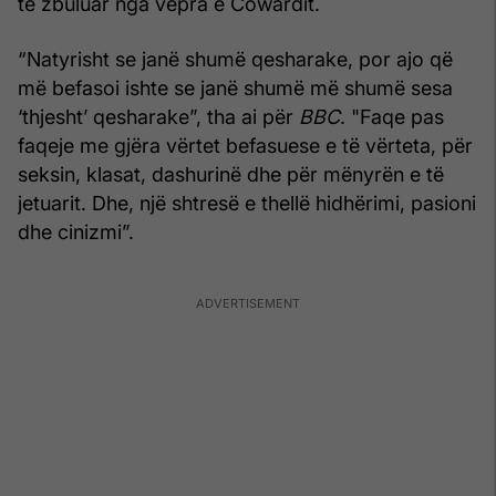
të zbuluar nga vepra e Cowardit.
“Natyrisht se janë shumë qesharake, por ajo që
më befasoi ishte se janë shumë më shumë sesa
‘thjesht’ qesharake”, tha ai për
BBC
. "Faqe pas
faqeje me gjëra vërtet befasuese e të vërteta, për
seksin, klasat, dashurinë dhe për mënyrën e të
jetuarit. Dhe, një shtresë e thellë hidhërimi, pasioni
dhe cinizmi”.