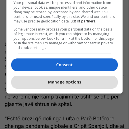
Your personal data will be processed and information from
your device (cookies, unique identifiers, and other device
data) may be stored by, accessed by and shared with 369
partners, or used specifically by this site. We and our partners
may use precise geolocation data.
List of partners.
Some vendors may process your personal data on the basis
of legitimate interest, which you can object to by managing
your options below. Look for a link at the bottom of this page
or in the site menu to manage or withdraw consent in privacy
Që në moshën 14-vjeçare kishte një lloj të
and cookie settings.
marrëdhënies me artistin 36-vjeçar, Philip
Streatfeild - ndoshta seksuale - përpara se
Consent
Streatfeild të vdiste nga ethet në llogoret e Luftës
së Parë Botërore. Miku tjetër i ngushtë i Cowardit,
John Ekins, gjithashtu vdiq në luftë. Në vitin 1918,
Manage options
në moshën 18-vjeçare, Cowardi pati një krizë
nervore në një kamp trajnimi të ushtrisë dhe për
gjashtë javë shtrua në spital.
"Është brezi që doli nga Lufta e Parë Botërore
dhe nga pandemia globale e Gripit Spanjoll, dhe ai