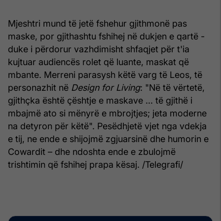
Mjeshtri mund të jetë fshehur gjithmonë pas
maske, por gjithashtu fshihej në dukjen e qartë -
duke i përdorur vazhdimisht shfaqjet për t'ia
kujtuar audiencës rolet që luante, maskat që
mbante. Merreni parasysh këtë varg të Leos, të
personazhit në
Design for Living
: "Në të vërtetë,
gjithçka është çështje e maskave ... të gjithë i
mbajmë ato si mënyrë e mbrojtjes; jeta moderne
na detyron për këtë". Pesëdhjetë vjet nga vdekja
e tij, ne ende e shijojmë zgjuarsinë dhe humorin e
Cowardit – dhe ndoshta ende e zbulojmë
trishtimin që fshihej prapa kësaj. /Telegrafi/