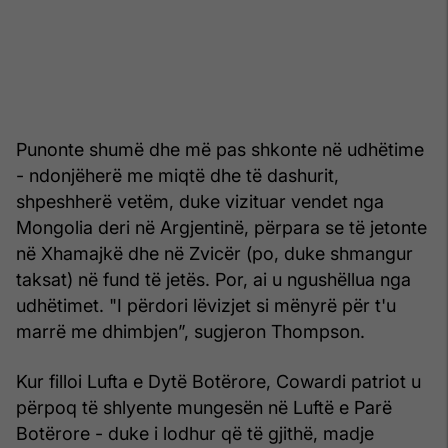
Punonte shumë dhe më pas shkonte në udhëtime
- ndonjëherë me miqtë dhe të dashurit,
shpeshherë vetëm, duke vizituar vendet nga
Mongolia deri në Argjentinë, përpara se të jetonte
në Xhamajkë dhe në Zvicër (po, duke shmangur
taksat) në fund të jetës. Por, ai u ngushëllua nga
udhëtimet. "I përdori lëvizjet si mënyrë për t'u
marrë me dhimbjen”, sugjeron Thompson.
Kur filloi Lufta e Dytë Botërore, Cowardi patriot u
përpoq të shlyente mungesën në Luftë e Parë
Botërore - duke i lodhur që të gjithë, madje