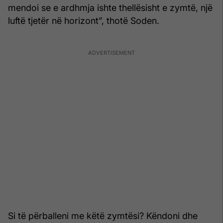
mendoi se e ardhmja ishte thellësisht e zymtë, një
luftë tjetër në horizont”, thotë Soden.
Si të përballeni me këtë zymtësi? Këndoni dhe