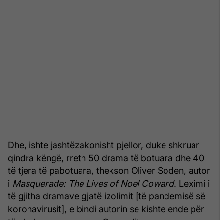
Dhe, ishte jashtëzakonisht pjellor, duke shkruar
qindra këngë, rreth 50 drama të botuara dhe 40
të tjera të pabotuara, thekson Oliver Soden, autor
i
Masquerade: The Lives of Noel Coward
. Leximi i
të gjitha dramave gjatë izolimit [të pandemisë së
koronavirusit], e bindi autorin se kishte ende për