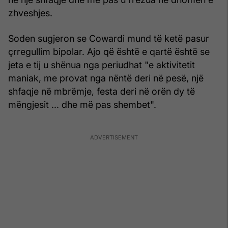
zhveshjes.
Soden sugjeron se Cowardi mund të ketë pasur
çrregullim bipolar. Ajo që është e qartë është se
jeta e tij u shënua nga periudhat "e aktivitetit
maniak, me provat nga nëntë deri në pesë, një
shfaqje në mbrëmje, festa deri në orën dy të
mëngjesit ... dhe më pas shembet".