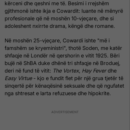
kërceni dhe qeshni me të. Besimi i rrejshëm
gjithmonë ishte ikja e Cowardit: luante në mënyrë
profesionale që në moshën 10-vjeçare, dhe si
adoleshent nxirrte drama, këngë dhe romane.
Në moshën 25-vjeçare, Cowardi ishte "më i
famshëm se kryeministri", thotë Soden, me katër
shfaqje në Londër në qershorin e vitit 1925. Bëri
bujë në ShBA duke dhënë tri shfaqje në Broduej,
deri në fund të vitit:
The Vortex
,
Hay Fever
dhe
Easy Virtue
- kjo e fundit flet për një grua tjetër të
sinqertë për kënaqësinë seksuale dhe që ngufatet
nga shtresat e larta refuzuese dhe hipokrite.