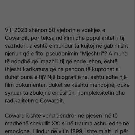
Viti 2023 shënon 50 vjetorin e vdekjes e
Cowardit, por teksa ndikimi dhe popullariteti i tij
vazhdon, a është e mundur ta kujtojmë gabimisht
njeriun që e fitoi pseudonimin "Mjeshtri"? A mund
të ndodhë që imazhi i tij që ende jehon, është
thjesht karikatura që na pengon të kuptohet si
duhet puna e tij? Një biografi e re, ashtu edhe një
film dokumentar, duket se kështu mendojnë, duke
synuar ta zbulojnë errësirën, kompleksitetin dhe
radikalitetin e Cowardit.
Coward kishte vend qendror në pjesën më të
madhe të shekullit XX: si në trauma ashtu edhe në
emocione. I lindur në vitin 1899, ishte mjaft i ri për