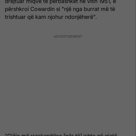
drejtuar miqve të përbashkët në vitin 1951, e
përshkroi Cowardin si "një nga burrat më të
trishtuar që kam njohur ndonjëherë".
“Gjëja më rraskapitëse [për të] ishte që gjatë