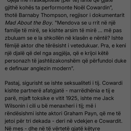
gjithë kohës ta performonte Noël Cowardin”,
thotë Barnaby Thompson, regjisor i dokumentarit
Mad About the Boy
. "Mendova se u rrit në një
familje të mirë, se kishte arsim të mirë ... më pas
zbuluam se e la shkollën në klasën e nëntë? Ishte
fëmijë aktor dhe tërësisht i vetedukuar. Pra, e keni
një djalë që del nga asgjëja, që e krijoi këtë
personazh të jashtëzakonshëm që përfundoi duke
e definuar anglezin modern”.
Pastaj, sigurisht se ishte seksualiteti i tij. Cowardi
kishte partnerë afatgjatë - marrëdhënia e tij e
parë, mjaft toksike e vitit 1925, ishte me Jack
Wilsonin i cili u bë menaxheri i tij; më i
rëndësishmi ishte aktori Graham Payn, që me të
jetoi për tri dekada - deri në vdekjen e Cowardit.
Në mes - dhe në të vërtetë gjatë këtyre