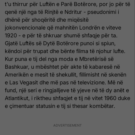
t'u thirrur për Luftën e Parë Botërore, por jo për të
qenë një nga të Rinjtë e Ndritur - pseudonimi i
dhënë për shoqëritë dhe miqësitë
jokonvencionale që mahnitën Londrën e viteve
1920 - e për të shkruar shumë shfaqje për ta.
Gjatë Luftës së Dytë Botërore punoi si spiun,
këndoi për trupat dhe bënte filma të njohur lufte.
Kur puna e tij del nga moda e Mbretërisë së
Bashkuar, u mbështet për akte të kabaresë në
Amerikën e mesit të shekullit, fillimisht në skenën
e Las Vegasit dhe më pas në televizione. Më në
fund, një seri e ringjalljeve të yjeve në të dy anët e
Atlantikut, i riktheu shfaqjet e tij në vitet 1960 duke
e çimentuar statusin e tij si thesar kombëtar.