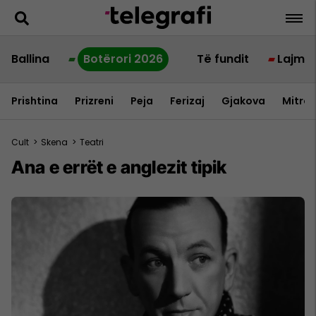
Ballina
Botërori 2026
Të fundit
Lajme
Prishtina
Prizreni
Peja
Ferizaj
Gjakova
Mitrov
Cult
>
Skena
>
Teatri
Ana e errët e anglezit tipik