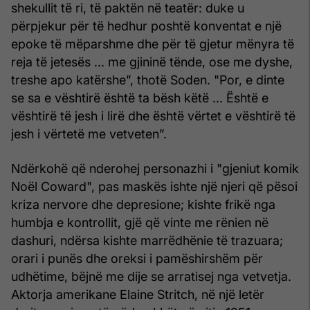
shekullit të ri, të paktën në teatër: duke u
përpjekur për të hedhur poshtë konventat e një
epoke të mëparshme dhe për të gjetur mënyra të
reja të jetesës ... me gjininë tënde, ose me dyshe,
treshe apo katërshe”, thotë Soden. "Por, e dinte
se sa e vështirë është ta bësh këtë ... Është e
vështirë të jesh i lirë dhe është vërtet e vështirë të
jesh i vërtetë me vetveten”.
Ndërkohë që nderohej personazhi i "gjeniut komik
Noël Coward", pas maskës ishte një njeri që pësoi
kriza nervore dhe depresione; kishte frikë nga
humbja e kontrollit, gjë që vinte me rënien në
dashuri, ndërsa kishte marrëdhënie të trazuara;
orari i punës dhe oreksi i pamëshirshëm për
udhëtime, bëjnë me dije se arratisej nga vetvetja.
Aktorja amerikane Elaine Stritch, në një letër