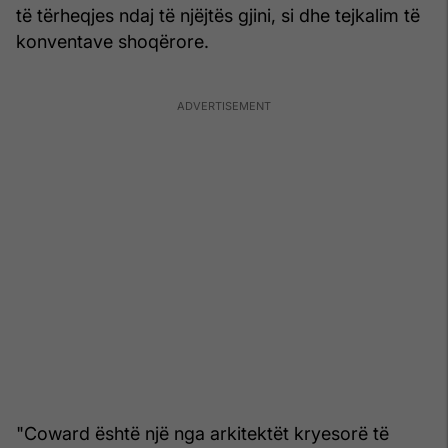
të tërheqjes ndaj të njëjtës gjini, si dhe tejkalim të
konventave shoqërore.
"Coward është një nga arkitektët kryesorë të