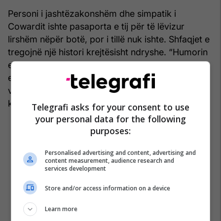
Personi i jashtëzakonshëm dhe simpatik i
Cowardit ishte pasaporta e tij për të lëvizur
lirshëm nëpër botë, por i tillë nuk ishte. Shfaqjet e
tregojnë një histori krejtësisht ndryshe. “Humorin
e bëri mburojë - nuk është vetëm maskim, por
edhe mbrojtje”, shton Thompson. Dhe, kur shikon
vitet e hershme të Cowardit, e sheh se pse ai
kishte nevojë për këtë.
Telegrafi asks for your consent to use
your personal data for the following
purposes:
Personalised advertising and content, advertising and
content measurement, audience research and
services development
Store and/or access information on a device
Learn more