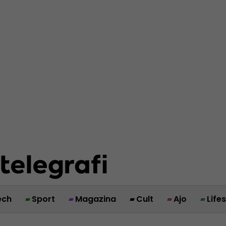
ech
Sport
Magazina
Cult
Ajo
Life