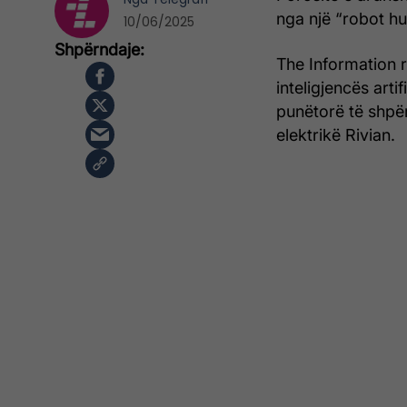
nga një “robot h
10/06/2025
The Information r
inteligjencës art
punëtorë të shpë
elektrikë Rivian.