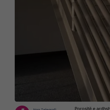
Porositë e ardhs
Nga
Telegrafi