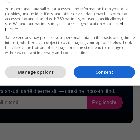
saj të magazinës. /
Telegrafi
/
Your personal data will be processed and information from your device
(cookies, unique identifiers, and other device data) may be stored by,
accessed by and shared with 369 partners, or used specifically by this
site. We and our partners may use precise geolocation data.
List of
partners.
Some vendors may process your personal data on the basis of legitimate
interest, which you can object to by managing your options below. Look
for a link at the bottom of this page or in the site menu to manage or
withdraw consent in privacy and cookie settings.
Manage options
Consent