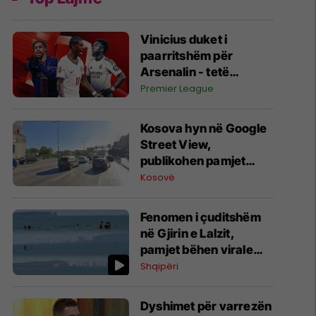
Vinicius duket i
paarritshëm për
Arsenalin - tetë
alternativa si
Premier League
kandidatë kryesorë
për krahun e majtë te
Kosova hyn në Google
Topçinjtë
Street View,
publikohen pamjet
360-gradëshe
Kosovë
Fenomen i çuditshëm
në Gjirin e Lalzit,
pamjet bëhen virale
(Video)
Shqipëri
Dyshimet për varrezën