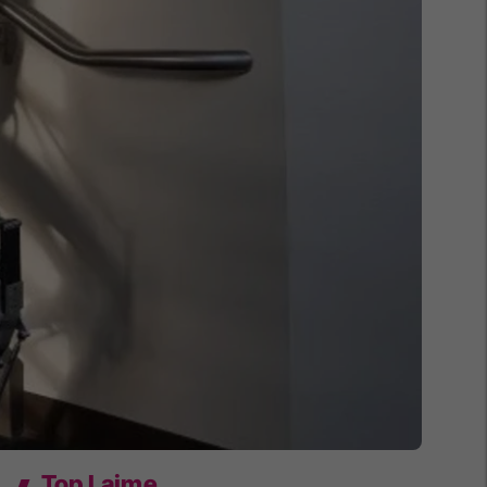
Top Lajme