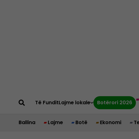
Të Fundit
Lajme lokale
Botërori 2026
Ballina
Lajme
Botë
Ekonomi
T