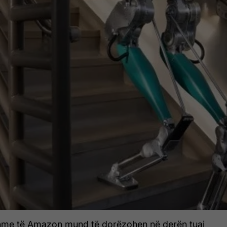
hme të Amazon mund të dorëzohen në derën tuaj