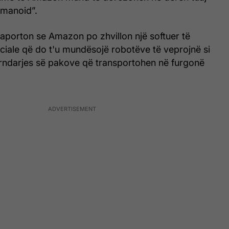
umanoid”.
aporton se Amazon po zhvillon një softuer të
ificiale që do t'u mundësojë robotëve të veprojnë si
rndarjes së pakove që transportohen në furgonë