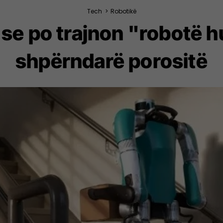
Tech
>
Robotikë
se po trajnon "robotë h
shpërndarë porositë