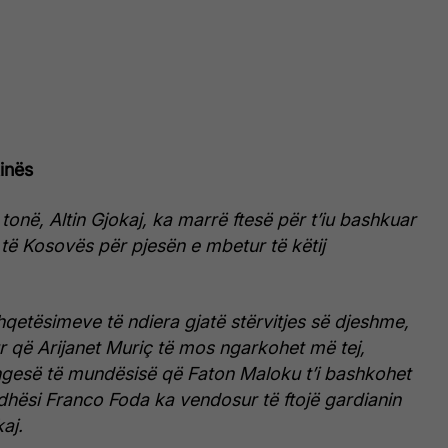
tinës
it tonë, Altin Gjokaj, ka marrë ftesë për t’iu bashkuar
ë Kosovës për pjesën e mbetur të këtij
hqetësimeve të ndiera gjatë stërvitjes së djeshme,
 që Arijanet Muriç të mos ngarkohet më tej,
gesë të mundësisë që Faton Maloku t’i bashkohet
edhësi Franco Foda ka vendosur të ftojë gardianin
kaj.