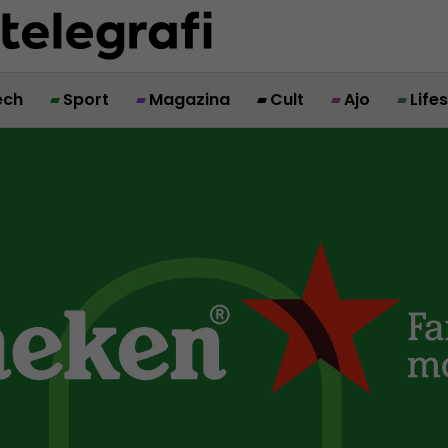
ech
Sport
Magazina
Cult
Ajo
Life