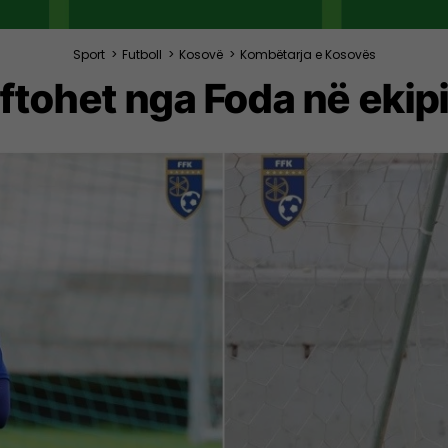
Sport
>
Futboll
>
Kosovë
>
Kombëtarja e Kosovës
 ftohet nga Foda në eki