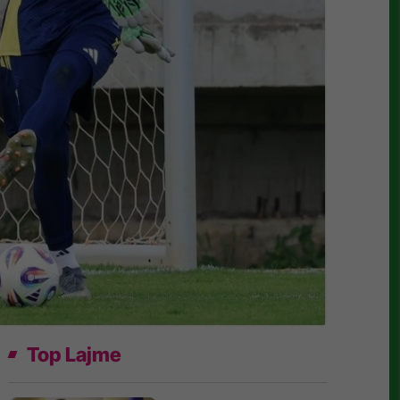
Top Lajme