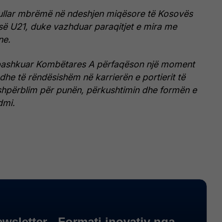
itullar mbrëmë në ndeshjen miqësore të Kosovës
së U21, duke vazhduar paraqitjet e mira me
ne.
u bashkuar Kombëtares A përfaqëson një moment
dhe të rëndësishëm në karrierën e portierit të
i shpërblim për punën, përkushtimin dhe formën e
dmi.