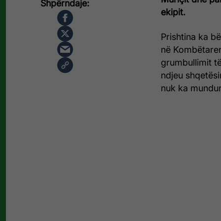
ekipit.
Prishtina ka bër
në Kombëtaren
grumbullimit t
ndjeu shqetësi
nuk ka mundur 