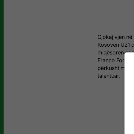
Gjokaj vjen në
Kosovën U21 dhe
miqësoren ndaj
Franco Foda ko
përkushtimin d
talentuar.