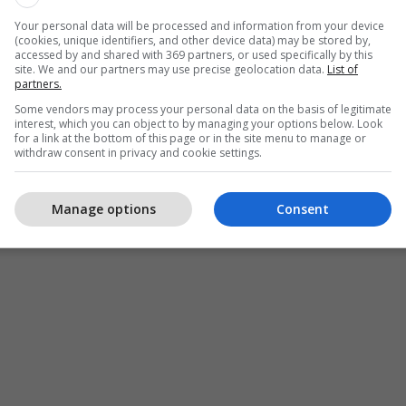
Your personal data will be processed and information from your device
(cookies, unique identifiers, and other device data) may be stored by,
accessed by and shared with 369 partners, or used specifically by this
site. We and our partners may use precise geolocation data.
List of
partners.
Some vendors may process your personal data on the basis of legitimate
interest, which you can object to by managing your options below. Look
for a link at the bottom of this page or in the site menu to manage or
withdraw consent in privacy and cookie settings.
Manage options
Consent