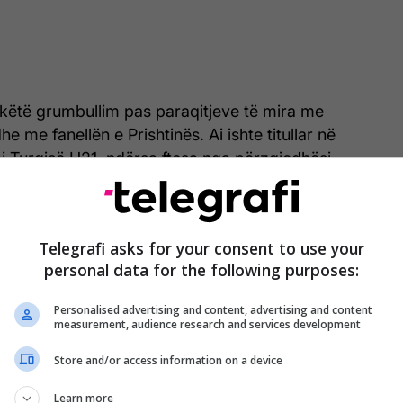
 këtë grumbullim pas paraqitjeve të mira me
 me fanellën e Prishtinës. Ai ishte titullar në
 Turqisë U21, ndërsa ftesa nga përzgjedhësi
nsiderohet si një shpërblim për punën,
he formën e treguar së fundmi nga portieri i
Telegrafi asks for your consent to use your
personal data for the following purposes:
Personalised advertising and content, advertising and content
measurement, audience research and services development
Store and/or access information on a device
Learn more