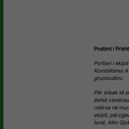
Postimi i Prish
Portieri i ekip
Kombëtares A t
grumbullimi.
Për shkak të s
është vendosur
ndërsa në mun
ekipit, përzgj
tonë, Altin Gjo