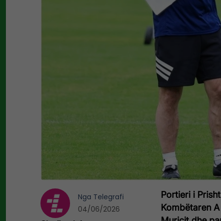
Portieri i Pris
Nga
Telegrafi
Kombëtaren A t
04/06/2026
Muriçit dhe pa