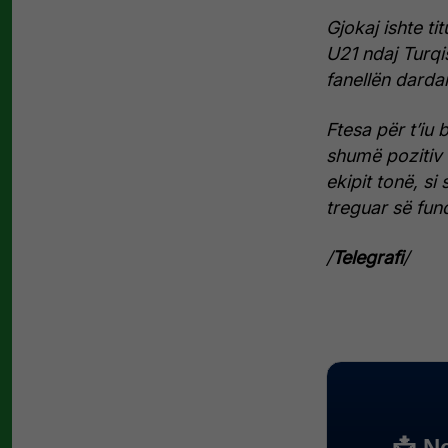
Gjokaj ishte t
U21 ndaj Turqi
fanellën darda
Ftesa për t’i
shumë pozitiv 
ekipit tonë, s
treguar së fun
/
Telegrafi
/