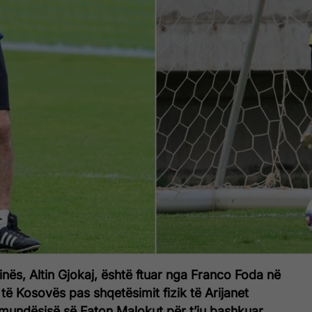
htinës, Altin Gjokaj, është ftuar nga Franco Foda në
ë Kosovës pas shqetësimit fizik të Arijanet
mundësisë së Faton Malokut për t’iu bashkuar