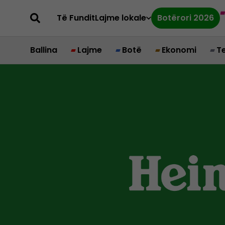
Të Fundit
Lajme lokale
Botërori 2026
Ballina
Lajme
Botë
Ekonomi
T