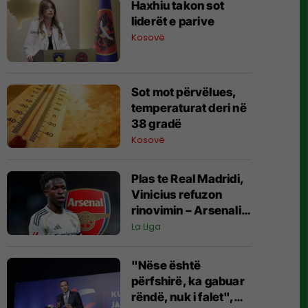
Haxhiu takon sot
liderët e parive
Kosovë
Sot mot përvëlues,
temperaturat deri në
38 gradë
Kosovë
Plas te Real Madridi,
Vinicius refuzon
rinovimin – Arsenali
gati ofertën 140
La Liga
milionëshe
"Nëse është
përfshirë, ka gabuar
rëndë, nuk i falet",