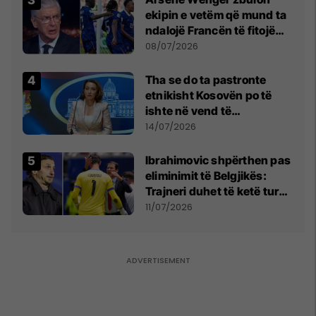
ekipin e vetëm që mund ta
ndalojë Francën të fitojë
Kupën e Botës
08/07/2026
Tha se do ta pastronte
etnikisht Kosovën po të
ishte në vend të
Millosheviqit, Lëvizja e
14/07/2026
Qytetarëve të Lirë në Serbi
kërkon shkarkimin e
Ibrahimovic shpërthen pas
menjëhershëm të
eliminimit të Belgjikës:
Snezhana Paunoviq
Trajneri duhet të ketë turp,
ai lojtar se meritoi të luante
11/07/2026