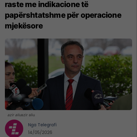
raste me indikacione të
papërshtatshme për operacione
mjekësore
azir aliu
azir aliu
Nga
Telegrafi
14/05/2026