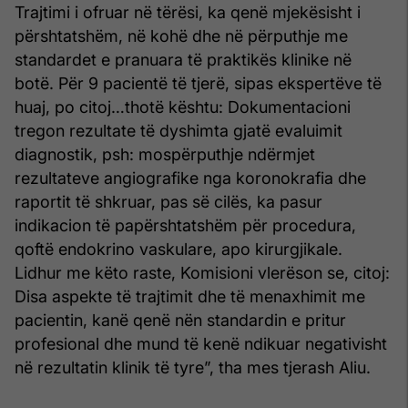
Trajtimi i ofruar në tërësi, ka qenë mjekësisht i
përshtatshëm, në kohë dhe në përputhje me
standardet e pranuara të praktikës klinike në
botë. Për 9 pacientë të tjerë, sipas ekspertëve të
huaj, po citoj…thotë kështu: Dokumentacioni
tregon rezultate të dyshimta gjatë evaluimit
diagnostik, psh: mospërputhje ndërmjet
rezultateve angiografike nga koronokrafia dhe
raportit të shkruar, pas së cilës, ka pasur
indikacion të papërshtatshëm për procedura,
qoftë endokrino vaskulare, apo kirurgjikale.
Lidhur me këto raste, Komisioni vlerëson se, citoj:
Disa aspekte të trajtimit dhe të menaxhimit me
pacientin, kanë qenë nën standardin e pritur
profesional dhe mund të kenë ndikuar negativisht
në rezultatin klinik të tyre”, tha mes tjerash Aliu.