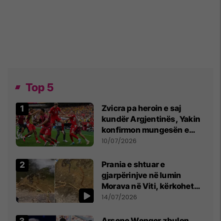
Top 5
Zvicra pa heroin e saj
kundër Argjentinës, Yakin
konfirmon mungesën e
madhe
10/07/2026
Prania e shtuar e
gjarpërinjve në lumin
Morava në Viti, kërkohet
kujdes nga qytetarët
14/07/2026
Arsene Wenger zbulon