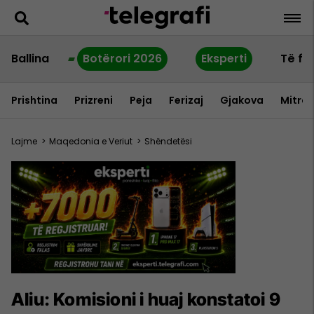
Ballina
Botërori 2026
Eksperti
Të fu
Prishtina
Prizreni
Peja
Ferizaj
Gjakova
Mitrov
Lajme
>
Maqedonia e Veriut
>
Shëndetësi
Aliu: Komisioni i huaj konstatoi 9