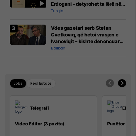
Erdogani - detyrohet ta lërë në
një bazë ushtarake
Turqia
Vdes gazetari serb Stefan
Cvetkoviq, që hetoi vrasjen e
Ivanoviqit – kishte denoncuar
kërcënime ndaj vëllezërve
Ballkan
Vuçiq
Jobs
Real Estate
Telegrafi
Elkos
Video Editor (3 pozita)
Punëtor në 