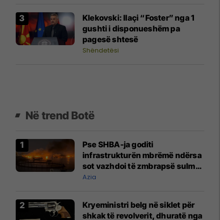
Klekovski: Ilaçi “Foster” nga 1
gushti i disponueshëm pa
pagesë shtesë
Shëndetësi
Në trend Botë
Pse SHBA-ja goditi
infrastrukturën mbrëmë ndërsa
sot vazhdoi të zmbrapsë sulmet
iraniane
Azia
Kryeministri belg në siklet për
shkak të revolverit, dhuratë nga