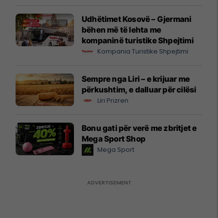
Udhëtimet Kosovë – Gjermani
bëhen më të lehta me
kompaninë turistike Shpejtimi
Kompania Turistike Shpejtimi
Sempre nga Liri – e krijuar me
përkushtim, e dalluar për cilësi
Liri Prizren
Bonu gati për verë me zbritjet e
Mega Sport Shop
Mega Sport