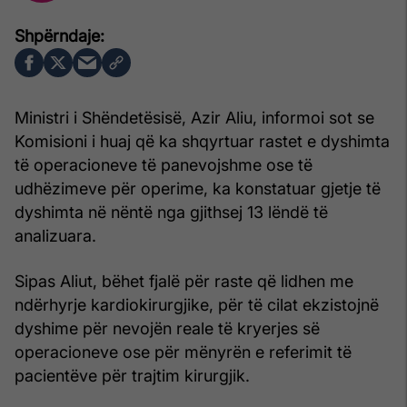
Ministri i Shëndetësisë, Azir Aliu, informoi sot se
Komisioni i huaj që ka shqyrtuar rastet e dyshimta
të operacioneve të panevojshme ose të
udhëzimeve për operime, ka konstatuar gjetje të
dyshimta në nëntë nga gjithsej 13 lëndë të
analizuara.
Sipas Aliut, bëhet fjalë për raste që lidhen me
ndërhyrje kardiokirurgjike, për të cilat ekzistojnë
dyshime për nevojën reale të kryerjes së
operacioneve ose për mënyrën e referimit të
pacientëve për trajtim kirurgjik.