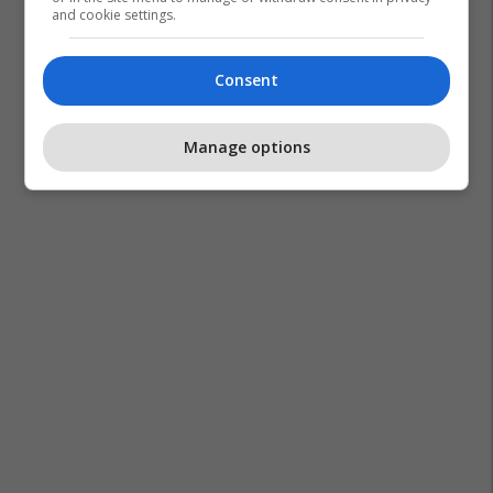
and cookie settings.
Ministria E Shëndetësisë - Mk
Shëndetësia Në Maqedoni
Consent
Azir Aliu
Manage options