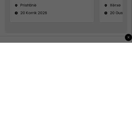
Prishtinë
Xërxe
20 Korrik 2026
20 Gusht 2
×