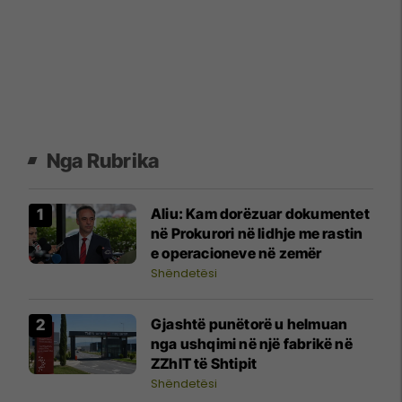
Nga Rubrika
Aliu: Kam dorëzuar dokumentet
në Prokurori në lidhje me rastin
e operacioneve në zemër
Shëndetësi
Gjashtë punëtorë u helmuan
nga ushqimi në një fabrikë në
ZZhIT të Shtipit
Shëndetësi