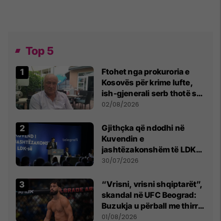
Top 5
Ftohet nga prokuroria e
Kosovës për krime lufte,
ish-gjenerali serb thotë se
dikush e tradhtoi në
02/08/2026
Beograd
Gjithçka që ndodhi në
Kuvendin e
jashtëzakonshëm të LDK-
së
30/07/2026
“Vrisni, vrisni shqiptarët”,
skandal në UFC Beograd:
Buzukja u përball me thirrje
anti-shqiptare nga
01/08/2026