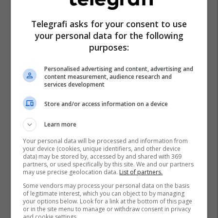
Telegrafi asks for your consent to use
your personal data for the following
purposes:
Personalised advertising and content, advertising and
content measurement, audience research and
services development
Store and/or access information on a device
Learn more
Your personal data will be processed and information from
your device (cookies, unique identifiers, and other device
data) may be stored by, accessed by and shared with 369
partners, or used specifically by this site. We and our partners
may use precise geolocation data.
List of partners.
Some vendors may process your personal data on the basis
of legitimate interest, which you can object to by managing
your options below. Look for a link at the bottom of this page
or in the site menu to manage or withdraw consent in privacy
and cookie settings.