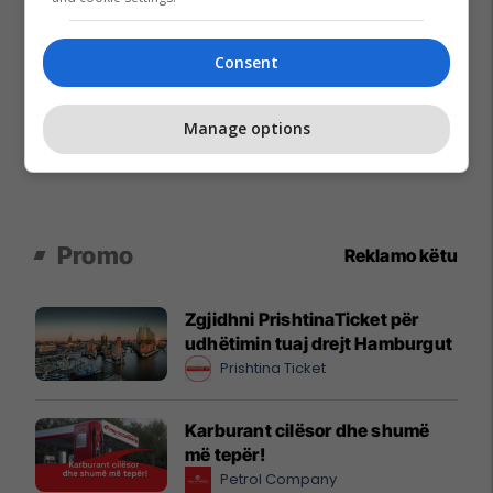
Consent
Manage options
Promo
Reklamo këtu
Zgjidhni PrishtinaTicket për
udhëtimin tuaj drejt Hamburgut
Prishtina Ticket
Karburant cilësor dhe shumë
më tepër!
Petrol Company