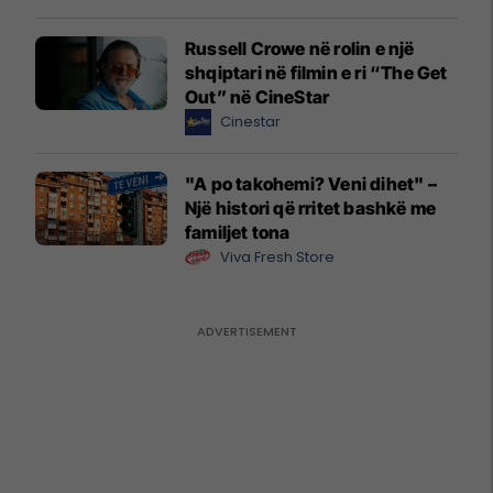
Russell Crowe në rolin e një
shqiptari në filmin e ri “The Get
Out” në CineStar
Cinestar
"A po takohemi? Veni dihet" –
Një histori që rritet bashkë me
familjet tona
Viva Fresh Store