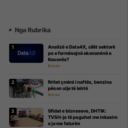
Nga Rubrika
Analizë e Data4X, cilët sektorë
po e formësojnë ekonominë e
Kosovës?
Biznes
Rritet çmimi i naftës, benzina
pëson ulje të lehtë
Biznes
Sfidat e bizneseve, DHTIK:
TVSH-ja të paguhet me inkasim
e jo me faturim