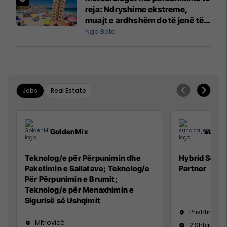
reja: Ndryshime ekstreme,
muajt e ardhshëm do të jenë të
pazakontë
Nga Bota
Jobs
Real Estate
GoldenMix
sunci
Teknolog/e për Përpunimin dhe
Hybrid Senio
Paketimin e Sallatave; Teknolog/e
Partner
Për Përpunimin e Brumit;
Teknolog/e për Menaxhimin e
Sigurisë së Ushqimit
Prishtinë
Mitrovicë
2 Shtator 2