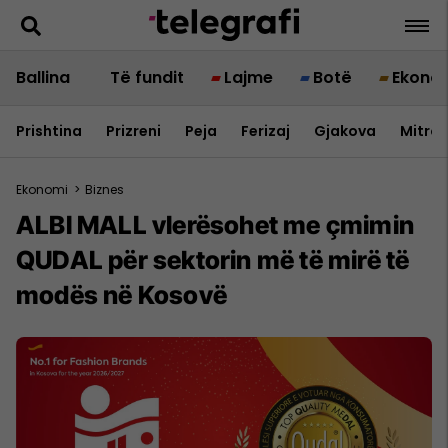
Ballina
Të fundit
Lajme
Botë
Ekono
Prishtina
Prizreni
Peja
Ferizaj
Gjakova
Mitrov
Ekonomi
>
Biznes
ALBI MALL vlerësohet me çmimin
QUDAL për sektorin më të mirë të
modës në Kosovë