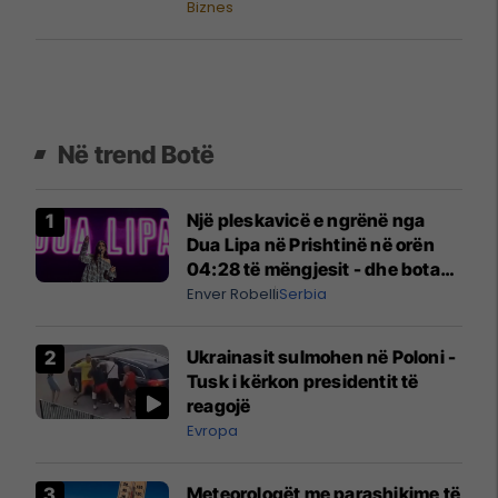
Biznes
Në trend Botë
Një pleskavicë e ngrënë nga
Dua Lipa në Prishtinë në orën
04:28 të mëngjesit - dhe bota
digjitale serbe shpall gjendjen e
Enver Robelli
Serbia
luftës
Ukrainasit sulmohen në Poloni -
Tusk i kërkon presidentit të
reagojë
Evropa
Meteorologët me parashikime të