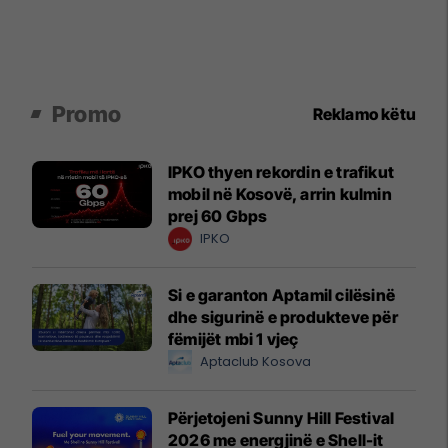
Promo
Reklamo këtu
IPKO thyen rekordin e trafikut
mobil në Kosovë, arrin kulmin
prej 60 Gbps
IPKO
Si e garanton Aptamil cilësinë
dhe sigurinë e produkteve për
fëmijët mbi 1 vjeç
Aptaclub Kosova
Përjetojeni Sunny Hill Festival
2026 me energjinë e Shell-it