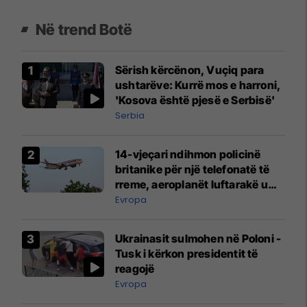
Në trend Botë
Sërish kërcënon, Vuçiq para
ushtarëve: Kurrë mos e harroni,
'Kosova është pjesë e Serbisë'
Serbia
14-vjeçari ndihmon policinë
britanike për një telefonatë të
rreme, aeroplanët luftarakë u
ngritën në ajër për të
Evropa
interceptuar fluturaken e Qatar
Airways që po shkonte drejt
Ukrainasit sulmohen në Poloni -
Mançesterit
Tusk i kërkon presidentit të
reagojë
Evropa