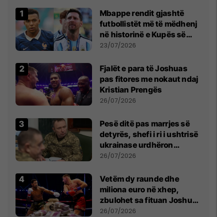
Mbappe rendit gjashtë
futbollistët më të mëdhenj
në historinë e Kupës së
Botës, Messi mbetet i dyti
23/07/2026
Fjalët e para të Joshuas
pas fitores me nokaut ndaj
Kristian Prengës
26/07/2026
Pesë ditë pas marrjes së
detyrës, shefi i ri i ushtrisë
ukrainase urdhëron
kontroll të madh
26/07/2026
Vetëm dy raunde dhe
miliona euro në xhep,
zbulohet sa fituan Joshua
e Prenga
26/07/2026