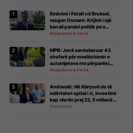
Emërimi i Fetait në Bruksel,
reagon Osmani: Krijimi i një
kanali paralel politik po e
dëmton diplomacinë shtetërore
Maqedonia e Veriut
MPB: Janë sanksionuar 43
shoferë për moslëshimin e
automjeteve me përparësi
kalimi
Maqedonia e Veriut
Andovski: Në Kërçovë do të
ndërtohet spital i ri, investimi
kap vlerën prej 22,5 milionë
eurove
Shëndetësi