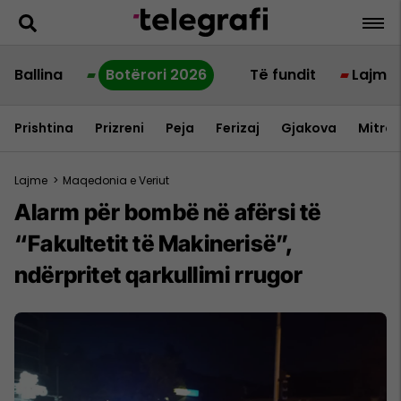
Ballina
Botërori 2026
Të fundit
Lajme
Prishtina
Prizreni
Peja
Ferizaj
Gjakova
Mitrov
Lajme
>
Maqedonia e Veriut
Alarm për bombë në afërsi të
“Fakultetit të Makinerisë”,
ndërpritet qarkullimi rrugor