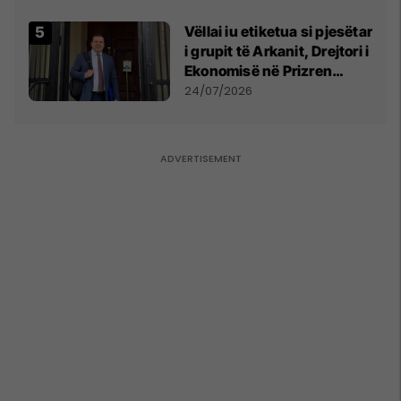
Vëllai iu etiketua si pjesëtar
i grupit të Arkanit, Drejtori i
Ekonomisë në Prizren
mohon pretendimet
24/07/2026