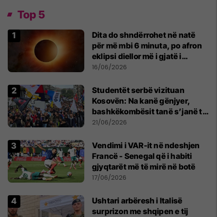
Top 5
Dita do shndërrohet në natë
për më mbi 6 minuta, po afron
eklipsi diellor më i gjatë i
shekullit të 21-të
16/06/2026
Studentët serbë vizituan
Kosovën: Na kanë gënjyer,
bashkëkombësit tanë s’janë të
shtypur
21/06/2026
Vendimi i VAR-it në ndeshjen
Francë - Senegal që i habiti
gjyqtarët më të mirë në botë
17/06/2026
Ushtari arbëresh i Italisë
surprizon me shqipen e tij