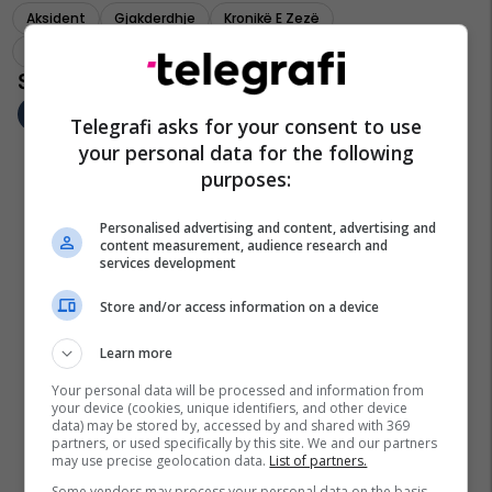
Aksident
Gjakderdhje
Kronikë E Zezë
Autostrada Tetovë-Shkup
Telegrafi asks for your consent to use
your personal data for the following
purposes:
Personalised advertising and content, advertising and
content measurement, audience research and
services development
Store and/or access information on a device
Learn more
Your personal data will be processed and information from
your device (cookies, unique identifiers, and other device
data) may be stored by, accessed by and shared with 369
partners, or used specifically by this site. We and our partners
may use precise geolocation data.
List of partners.
Some vendors may process your personal data on the basis