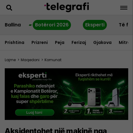
Ballina
Botërori 2026
Eksperti
Të fu
Prishtina
Prizreni
Peja
Ferizaj
Gjakova
Mitrov
Lajme
>
Maqedoni
>
Komunat
Aksidentohet një makinë nga