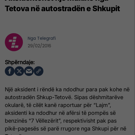
Tetova në autostradën e Shkupit
Nga
Telegrafi
29/02/2016
Një aksident i rëndë ka ndodhur para pak kohe në
autostradën Shkup-Tetovë. Sipas dëshmitarëve
okularë, të cilët kanë raportuar për “Lajm”,
aksidenti ka ndodhur në afërsi të pompës së
benzinës “7 Vëllezërit”, respektivisht pak pas
pikë-pagesës së parë rrugore nga Shkupi për në