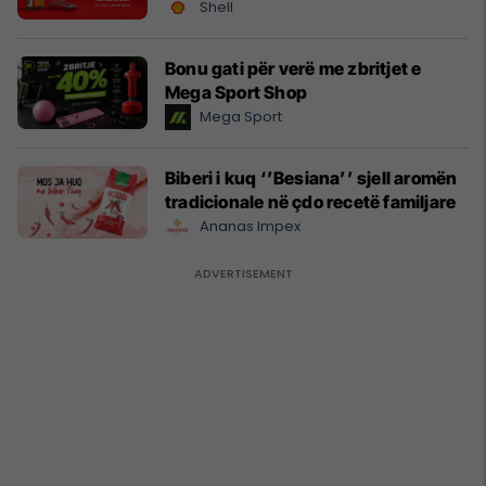
Shell
Bonu gati për verë me zbritjet e
Mega Sport Shop
Mega Sport
Biberi i kuq ‘’Besiana’’ sjell aromën
tradicionale në çdo recetë familjare
Ananas Impex