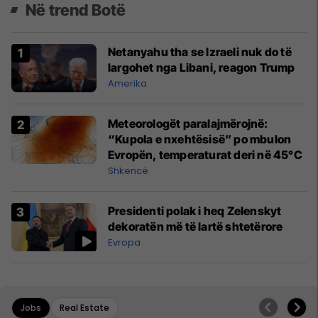
Në trend Botë
Netanyahu tha se Izraeli nuk do të
largohet nga Libani, reagon Trump
Amerika
Meteorologët paralajmërojnë:
“Kupola e nxehtësisë” po mbulon
Evropën, temperaturat deri në 45°C
Shkencë
Presidenti polak i heq Zelenskyt
dekoratën më të lartë shtetërore
Evropa
Jobs
Real Estate