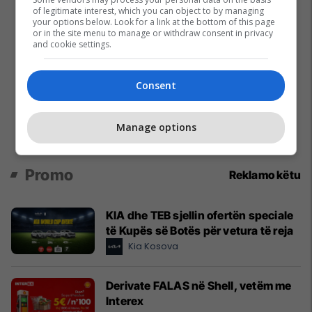
of legitimate interest, which you can object to by managing
your options below. Look for a link at the bottom of this page
or in the site menu to manage or withdraw consent in privacy
and cookie settings.
Consent
Manage options
Promo
Reklamo këtu
KIA dhe TEB sjellin ofertën speciale
të Kupës së Botës për vetura të reja
Kia Kosova
Derivate FALAS në Shell, vetëm me
Interex