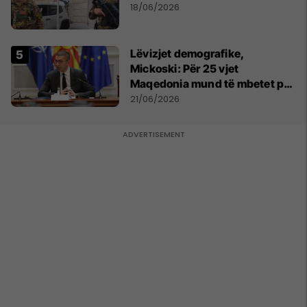
18/06/2026
Lëvizjet demografike,
Mickoski: Për 25 vjet
Maqedonia mund të mbetet pa
150 mijë deri në 250 mijë
21/06/2026
banorë