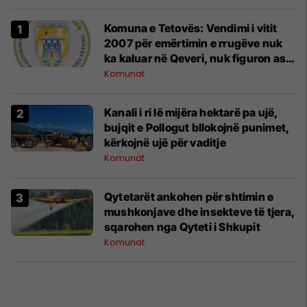
Komuna e Tetovës: Vendimi i vitit
2007 për emërtimin e rrugëve nuk
ka kaluar në Qeveri, nuk figuron as
në Kadastër
Komunat
Kanali i ri lë mijëra hektarë pa ujë,
bujqit e Pollogut bllokojnë punimet,
kërkojnë ujë për vaditje
Komunat
Qytetarët ankohen për shtimin e
mushkonjave dhe insekteve të tjera,
sqarohen nga Qyteti i Shkupit
Komunat