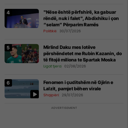
"Nëse është përfshirë, ka gabuar
rëndë, nuk i falet", Abdixhiku i çon
“selam” Përparim Ramës
Politikë
30/07/2026
Mirlind Daku mes lotëve
përshëndetet me Rubin Kazanin, do
të fitojë miliona te Spartak Moska
Ligat tjera
02/08/2026
Fenomen i çuditshëm në Gjirin e
Lalzit, pamjet bëhen virale
Shqipëri
29/07/2026