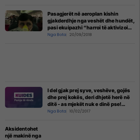
Pasagjerët në aeroplan kishin
gjakderdhje nga veshët dhe hundët,
pasi ekuipazhi “harroi të aktivizoi
sistemin e presionit të kabinës”
Nga Bota
20/09/2018
(Video)
I del gjak prej syve, veshëve, gojës
dhe prej kokës, deri dhjetë herë në
ditë - as mjekët nuk e dinë pse!
(Foto,+16)
Nga Bota
10/02/2017
Aksidentohet
një makinë nga