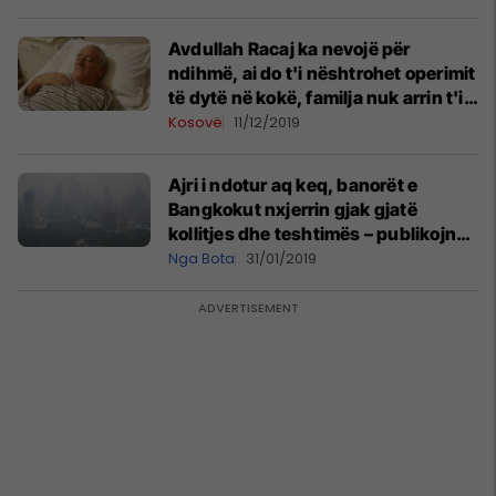
Avdullah Racaj ka nevojë për
ndihmë, ai do t'i nështrohet operimit
të dytë në kokë, familja nuk arrin t'i
mbulojë shpenzimet
Kosovë
11/12/2019
Ajri i ndotur aq keq, banorët e
Bangkokut nxjerrin gjak gjatë
kollitjes dhe teshtimës – publikojnë
fotografitë! (Foto)
Nga Bota
31/01/2019