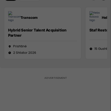
Transcom
Hebs
Hybrid Senior Talent Acquisition
Staf Restor
Partner
Prishtinë
15 Gusht 2
2 Shtator 2026