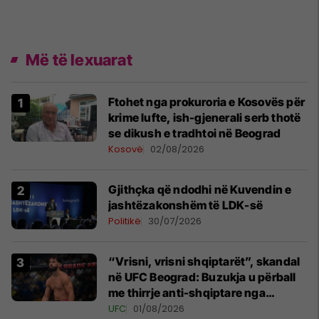
Më të lexuarat
Ftohet nga prokuroria e Kosovës për
krime lufte, ish-gjenerali serb thotë
se dikush e tradhtoi në Beograd
Kosovë
02/08/2026
Gjithçka që ndodhi në Kuvendin e
jashtëzakonshëm të LDK-së
Politikë
30/07/2026
“Vrisni, vrisni shqiptarët”, skandal
në UFC Beograd: Buzukja u përball
me thirrje anti-shqiptare nga
tribunat
UFC
01/08/2026