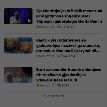
Gjakderdhjet jashtë ciklit menstrual
janë gjithmonë shqetësuese?
Shpjegon gjinekologia Merita Demiri
Shëndetësi
05/06/2025
Rasti i dytë i ndërprerjes së
gjakderdhjes masive nga stomaku,
procedura Ovesco Klip kryhet në
Klinikën e Gastroenterologjisë
Shëndetësi
04/04/2024
Bari i zakonshëm kundër dhimbjeve
rrit rrezikun e gjakderdhjes
vdekjeprurëse të trurit
Shëndeti
24/11/2023