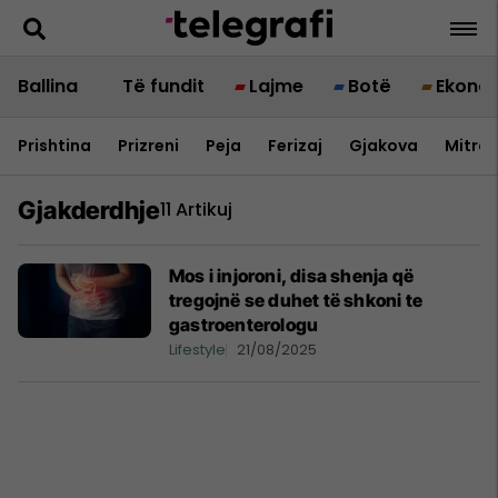
Ballina
Të fundit
Lajme
Botë
Ekono
Prishtina
Prizreni
Peja
Ferizaj
Gjakova
Mitrov
Gjakderdhje
11 Artikuj
Mos i injoroni, disa shenja që
tregojnë se duhet të shkoni te
gastroenterologu
Lifestyle
21/08/2025