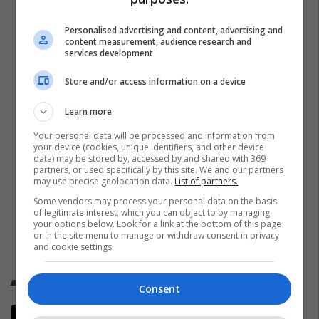
Personalised advertising and content, advertising and
content measurement, audience research and
services development
Store and/or access information on a device
Learn more
Your personal data will be processed and information from
your device (cookies, unique identifiers, and other device
data) may be stored by, accessed by and shared with 369
partners, or used specifically by this site. We and our partners
may use precise geolocation data.
List of partners.
Some vendors may process your personal data on the basis
of legitimate interest, which you can object to by managing
your options below. Look for a link at the bottom of this page
or in the site menu to manage or withdraw consent in privacy
and cookie settings.
Trend Telegrafi
Consent
​Deklarata skandaloze e Daçiqit