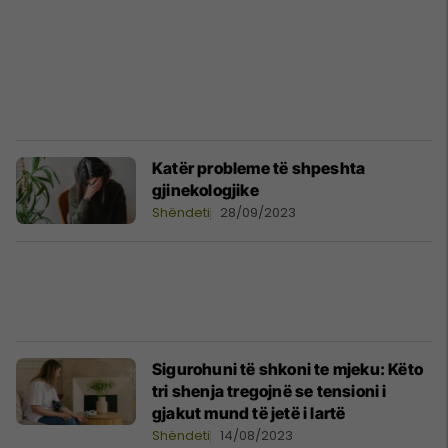
Katër probleme të shpeshta
gjinekologjike
Shëndeti
28/09/2023
Sigurohuni të shkoni te mjeku: Këto
tri shenja tregojnë se tensioni i
gjakut mund të jetë i lartë
Shëndeti
14/08/2023