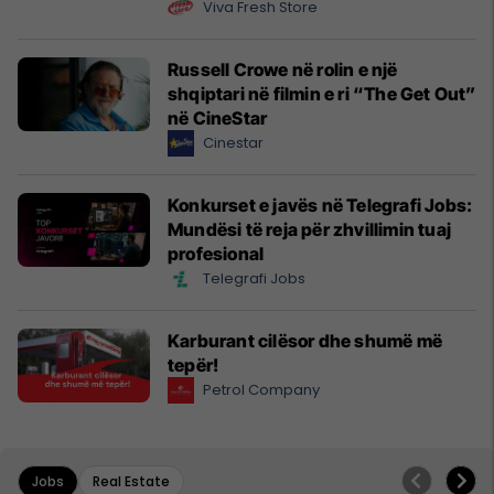
Viva Fresh Store
Russell Crowe në rolin e një
shqiptari në filmin e ri “The Get Out”
në CineStar
Cinestar
Konkurset e javës në Telegrafi Jobs:
Mundësi të reja për zhvillimin tuaj
profesional
Telegrafi Jobs
Karburant cilësor dhe shumë më
tepër!
Petrol Company
Jobs
Real Estate