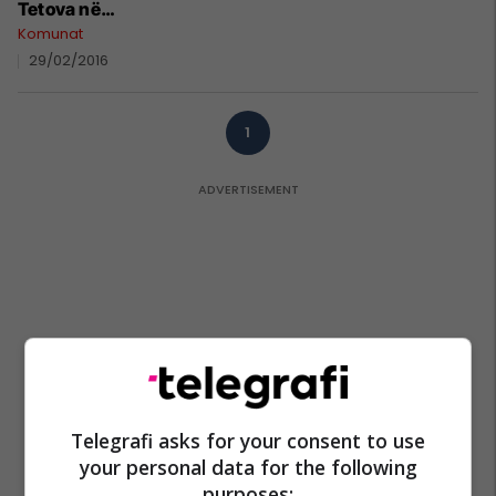
Tetova në
autostradën e
Komunat
Shkupit
29/02/2016
1
Telegrafi asks for your consent to use
your personal data for the following
purposes: