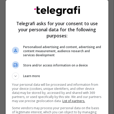
Autostrada Ibrahim Rugova
Policia E Kosovës
Qkuk
Telegrafi asks for your consent to use
Mjekësia Ligjore
Aksident Me Fatalitet
your personal data for the following
purposes:
Personalised advertising and content, advertising and
content measurement, audience research and
services development
Store and/or access information on a device
Learn more
Your personal data will be processed and information from
your device (cookies, unique identifiers, and other device
data) may be stored by, accessed by and shared with 369
partners, or used specifically by this site. We and our partners
may use precise geolocation data.
List of partners.
Some vendors may process your personal data on the basis
of legitimate interest, which you can object to by managing