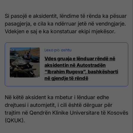
Si pasojë e aksidentit, lëndime të rënda ka pësuar
pasagjerja, e cila ka ndërruar jetë në vendngjarje.
Vdekjen e saj e ka konstatuar ekipi mjekësor.
Vdes gruaja e lënduar rëndë në
aksidentin në Autostradën
“Ibrahim Rugova”, bashkëshorti
në gjendje të rëndë
Në këtë aksident ka mbetur i lënduar edhe
drejtuesi i automjetit, i cili është dërguar për
trajtim në Qendrën Klinike Universitare të Kosovës
(QKUK).