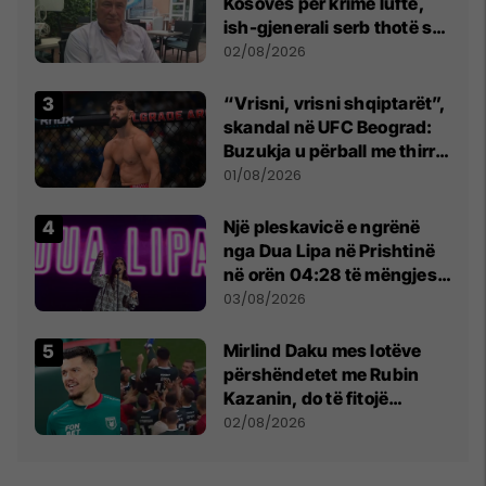
Kosovës për krime lufte,
ish-gjenerali serb thotë se
dikush e tradhtoi në
02/08/2026
Beograd
“Vrisni, vrisni shqiptarët”,
skandal në UFC Beograd:
Buzukja u përball me thirrje
anti-shqiptare nga
01/08/2026
tribunat
Një pleskavicë e ngrënë
nga Dua Lipa në Prishtinë
në orën 04:28 të mëngjesit
- dhe bota digjitale serbe
03/08/2026
shpall gjendjen e luftës
Mirlind Daku mes lotëve
përshëndetet me Rubin
Kazanin, do të fitojë
miliona te Spartak Moska
02/08/2026