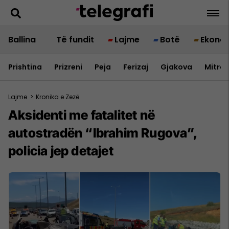
Ballina
Të fundit
Lajme
Botë
Ekono
Prishtina
Prizreni
Peja
Ferizaj
Gjakova
Mitrov
Lajme
>
Kronika e Zezë
Aksidenti me fatalitet në
autostradën “Ibrahim Rugova”,
policia jep detajet