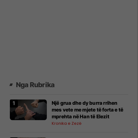
Nga Rubrika
Një grua dhe dy burra rrihen
mes vete me mjete të forta e të
mprehta në Han të Elezit
Kronika e Zezë