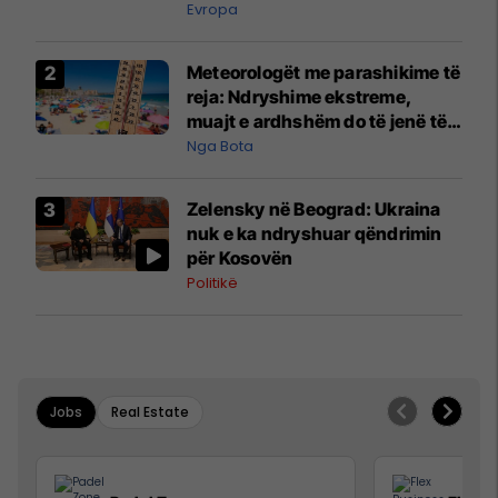
Evropa
Meteorologët me parashikime të
reja: Ndryshime ekstreme,
muajt e ardhshëm do të jenë të
pazakontë
Nga Bota
Zelensky në Beograd: Ukraina
nuk e ka ndryshuar qëndrimin
për Kosovën
Politikë
Jobs
Real Estate