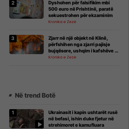
Dyshohen për falsifikim mbi
500 euro në Prishtinë, paratë
sekuestrohen për ekzaminim
Kronika e Zezë
Zjarr në një objekt në Klinë,
përfshihen nga zjarri pajisje
bujqësore, ushqim i kafshëve –
Policia jep detaje
Kronika e Zezë
Në trend Botë
Ukrainasit i kapin ushtarët rusë
në befasi, ishin duke fjetur në
strehimoret e kamufluara