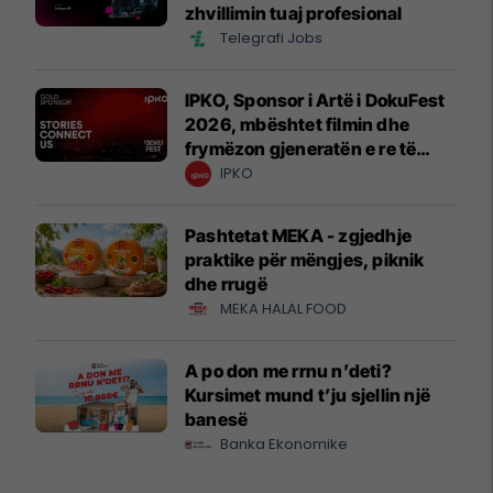
zhvillimin tuaj profesional
Telegrafi Jobs
IPKO, Sponsor i Artë i DokuFest
2026, mbështet filmin dhe
frymëzon gjeneratën e re të
krijuesve
IPKO
Pashtetat MEKA - zgjedhje
praktike për mëngjes, piknik
dhe rrugë
MEKA HALAL FOOD
A po don me rrnu n’deti?
Kursimet mund t’ju sjellin një
banesë
Banka Ekonomike