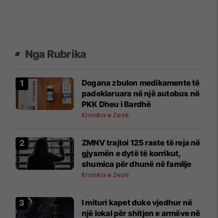
Nga Rubrika
​Dogana zbulon medikamente të
padeklaruara në një autobus në
PKK Dheu i Bardhë
Kronika e Zezë
ZMNV trajtoi 125 raste të reja në
gjysmën e dytë të korrikut,
shumica për dhunë në familje
Kronika e Zezë
I mituri kapet duke vjedhur në
një lokal për shitjen e armëve në