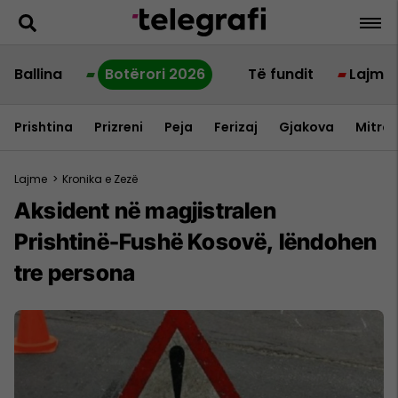
Ballina
Botërori 2026
Të fundit
Lajme
Prishtina
Prizreni
Peja
Ferizaj
Gjakova
Mitrov
Lajme
>
Kronika e Zezë
Aksident në magjistralen
Prishtinë-Fushë Kosovë, lëndohen
tre persona