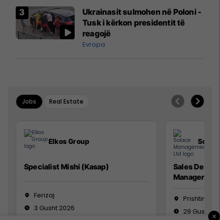
Airways që po shkonte drejt
Ukrainasit sulmohen në Poloni -
Mançesterit
Tusk i kërkon presidentit të
reagojë
Evropa
Jobs
Real Estate
Elkos Group
Solac
Specialist Mishi (Kasap)
Sales Devel
Manager
Ferizaj
Prishtinë
3 Gusht 2026
29 Gusht 2
×