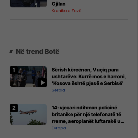
Gjilan
Kronika e Zezë
Në trend Botë
Sërish kërcënon, Vuçiq para
ushtarëve: Kurrë mos e harroni,
'Kosova është pjesë e Serbisë'
Serbia
14-vjeçari ndihmon policinë
britanike për një telefonatë të
rreme, aeroplanët luftarakë u
ngritën në ajër për të
Evropa
interceptuar fluturaken e Qatar