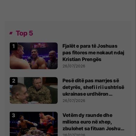
Top 5
Fjalët e para të Joshuas
pas fitores me nokaut ndaj
Kristian Prengës
26/07/2026
Pesë ditë pas marrjes së
detyrës, shefi i ri i ushtrisë
ukrainase urdhëron
kontroll të madh
26/07/2026
Vetëm dy raunde dhe
miliona euro në xhep,
zbulohet sa fituan Joshua
e Prenga
26/07/2026