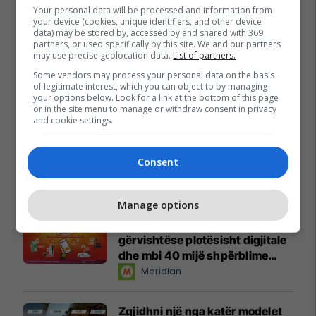
Your personal data will be processed and information from
your device (cookies, unique identifiers, and other device
data) may be stored by, accessed by and shared with 369
partners, or used specifically by this site. We and our partners
may use precise geolocation data.
List of partners.
Some vendors may process your personal data on the basis
of legitimate interest, which you can object to by managing
your options below. Look for a link at the bottom of this page
or in the site menu to manage or withdraw consent in privacy
and cookie settings.
Consent
Promo
Reklamo këtu
Manage options
Këtë herë me kartelë
gërvishtëse plotësisht digjitale
dhe mbi 40 mijë shpërblime
instant!
Meridian
Zgjidhni një nga katër modelet