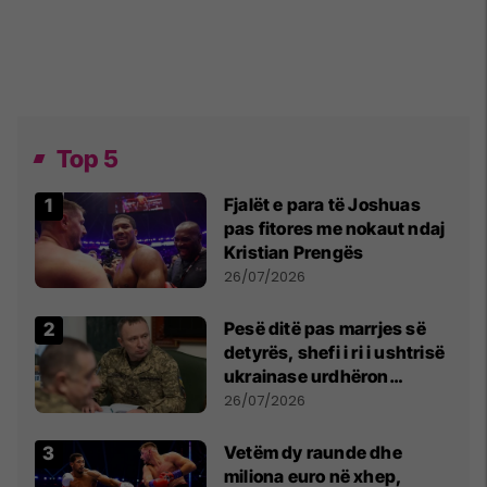
Top 5
Fjalët e para të Joshuas
pas fitores me nokaut ndaj
Kristian Prengës
26/07/2026
Pesë ditë pas marrjes së
detyrës, shefi i ri i ushtrisë
ukrainase urdhëron
kontroll të madh
26/07/2026
Vetëm dy raunde dhe
miliona euro në xhep,