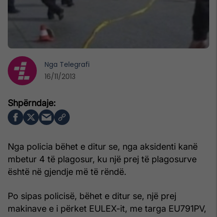
Nga
Telegrafi
16/11/2013
Nga policia bëhet e ditur se, nga aksidenti kanë
mbetur 4 të plagosur, ku një prej të plagosurve
është në gjendje më të rëndë.
Po sipas policisë, bëhet e ditur se, një prej
makinave e i përket EULEX-it, me targa EU791PV,