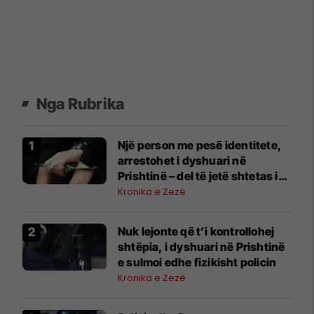
Nga Rubrika
Një person me pesë identitete,
arrestohet i dyshuari në
Prishtinë – del të jetë shtetas i
Shqipërisë, i dënuar për vrasje
Kronika e Zezë
Nuk lejonte që t’i kontrollohej
shtëpia, i dyshuari në Prishtinë
e sulmoi edhe fizikisht policin
Kronika e Zezë