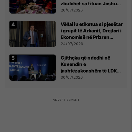
zbulohet sa fituan Joshua
e Prenga
26/07/2026
Vëllai iu etiketua si pjesëtar
i grupit të Arkanit, Drejtori i
Ekonomisë në Prizren
mohon pretendimet
24/07/2026
Gjithçka që ndodhi në
Kuvendin e
jashtëzakonshëm të LDK-
së
30/07/2026