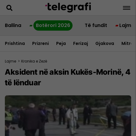
Ballina
Botërori 2026
Të fundit
Lajme
Prishtina
Prizreni
Peja
Ferizaj
Gjakova
Mitrov
Lajme
>
Kronika e Zezë
Aksident në aksin Kukës-Morinë, 4
të lënduar