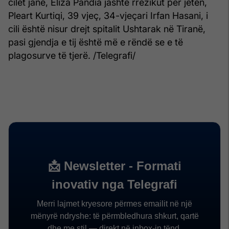
cilët janë, Eliza Pandia jashtë rrezikut për jetën,
Pleart Kurtiqi, 39 vjeç, 34-vjeçari Irfan Hasani, i
cili është nisur drejt spitalit Ushtarak në Tiranë,
pasi gjendja e tij është më e rëndë se e të
plagosurve të tjerë. /Telegrafi/