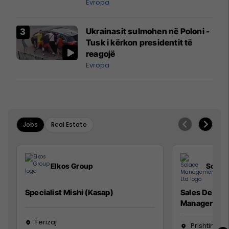
ngritën në ajër për të
Evropa
interceptuar fluturaken e Qatar
Airways që po shkonte drejt
Ukrainasit sulmohen në Poloni -
Mançesterit
Tusk i kërkon presidentit të
reagojë
Evropa
Jobs
Real Estate
Elkos Group
Solac
Specialist Mishi (Kasap)
Sales Devel
Manager
Ferizaj
Prishtinë