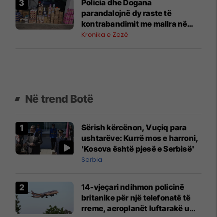
Policia dhe Dogana
parandalojnë dy raste të
kontrabandimit me mallra në
kufi me Serbinë
Kronika e Zezë
Në trend Botë
Sërish kërcënon, Vuçiq para
ushtarëve: Kurrë mos e harroni,
'Kosova është pjesë e Serbisë'
Serbia
14-vjeçari ndihmon policinë
britanike për një telefonatë të
rreme, aeroplanët luftarakë u