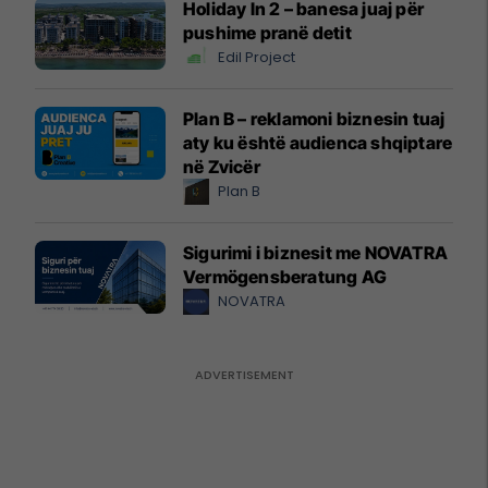
Holiday In 2 – banesa juaj për
pushime pranë detit
Edil Project
Plan B – reklamoni biznesin tuaj
aty ku është audienca shqiptare
në Zvicër
Plan B
Sigurimi i biznesit me NOVATRA
Vermögensberatung AG
NOVATRA