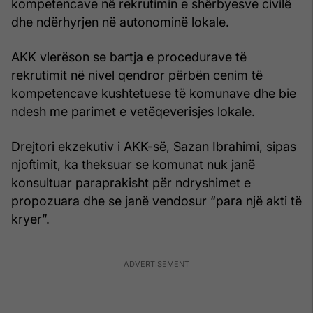
kompetencave në rekrutimin e shërbyesve civilë
dhe ndërhyrjen në autonominë lokale.
AKK vlerëson se bartja e procedurave të
rekrutimit në nivel qendror përbën cenim të
kompetencave kushtetuese të komunave dhe bie
ndesh me parimet e vetëqeverisjes lokale.
Drejtori ekzekutiv i AKK-së, Sa
zan Ibrahimi, sipas
njoftimit, ka theksuar se komunat nuk janë
konsultuar paraprakisht për ndryshimet e
propozuara dhe se janë vendosur “para një akti të
kryer”.