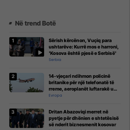
Në trend Botë
Sërish kërcënon, Vuçiq para
ushtarëve: Kurrë mos e harroni,
'Kosova është pjesë e Serbisë'
Serbia
14-vjeçari ndihmon policinë
britanike për një telefonatë të
rreme, aeroplanët luftarakë u
ngritën në ajër për të
Evropa
interceptuar fluturaken e Qatar
Airways që po shkonte drejt
Dritan Abazoviqi merret në
Mançesterit
pyetje për dhënien e shtetësisë
së nderit biznesmenit kosovar