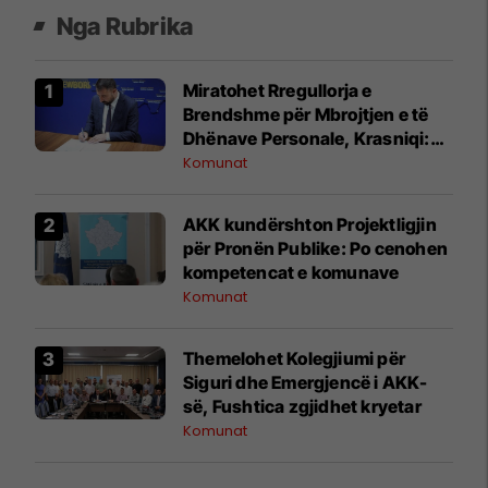
Nga Rubrika
Miratohet Rregullorja e
Brendshme për Mbrojtjen e të
Dhënave Personale, Krasniqi:
Forcojmë sigurinë dhe
Komunat
privatësinë
AKK kundërshton Projektligjin
për Pronën Publike: Po cenohen
kompetencat e komunave
Komunat
Themelohet Kolegjiumi për
Siguri dhe Emergjencë i AKK-
së, Fushtica zgjidhet kryetar
Komunat