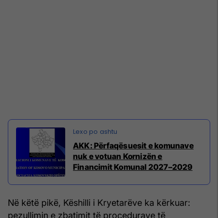
AKK: Përfaqësuesit e komunave
nuk e votuan Kornizën e
Financimit Komunal 2027–2029
Në këtë pikë, Këshilli i Kryetarëve ka kërkuar:
pezullimin e zbatimit të procedurave të