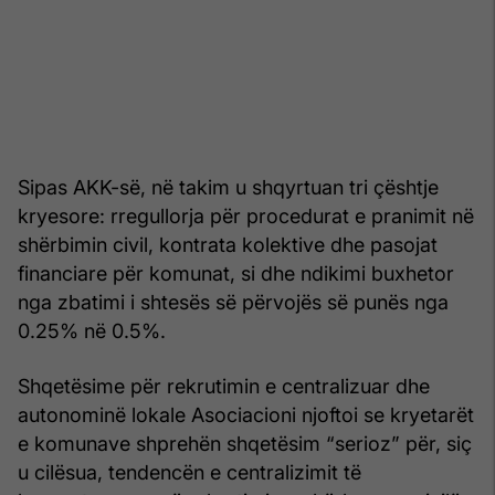
Sipas AKK-së, në takim u shqyrtuan tri çështje
kryesore: rregullorja për procedurat e pranimit në
shërbimin civil, kontrata kolektive dhe pasojat
financiare për komunat, si dhe ndikimi buxhetor
nga zbatimi i shtesës së përvojës së punës nga
0.25% në 0.5%.
Shqetësime për rekrutimin e centralizuar dhe
autonominë lokale Asociacioni njoftoi se kryetarët
e komunave shprehën shqetësim “serioz” për, siç
u cilësua, tendencën e centralizimit të