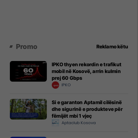
Promo
Reklamo këtu
IPKO thyen rekordin e trafikut
mobil në Kosovë, arrin kulmin
prej 60 Gbps
IPKO
Si e garanton Aptamil cilësinë
dhe sigurinë e produkteve për
fëmijët mbi 1 vjeç
Aptaclub Kosova