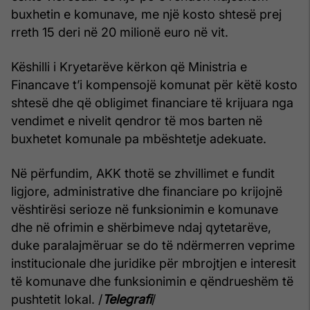
buxhetin e komunave, me një kosto shtesë prej
rreth 15 deri në 20 milionë euro në vit.
Këshilli i Kryetarëve kërkon që Ministria e
Financave t’i kompensojë komunat për këtë kosto
shtesë dhe që obligimet financiare të krijuara nga
vendimet e nivelit qendror të mos barten në
buxhetet komunale pa mbështetje adekuate.
Në përfundim, AKK thotë se zhvillimet e fundit
ligjore, administrative dhe financiare po krijojnë
vështirësi serioze në funksionimin e komunave
dhe në ofrimin e shërbimeve ndaj qytetarëve,
duke paralajmëruar se do të ndërmerren veprime
institucionale dhe juridike për mbrojtjen e interesit
të komunave dhe funksionimin e qëndrueshëm të
pushtetit lokal. /
Telegrafi
/