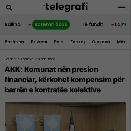
Ballina
Botërori 2026
Të fundit
Lajme
Prishtina
Prizreni
Peja
Ferizaj
Gjakova
Mitrov
Lajme
>
Kosovë
>
Komunat
AKK: Komunat nën presion
financiar, kërkohet kompensim për
barrën e kontratës kolektive