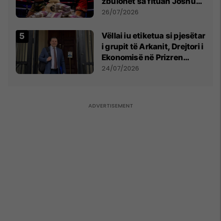
zbulohet sa fituan Joshua
e Prenga
26/07/2026
Vëllai iu etiketua si pjesëtar
i grupit të Arkanit, Drejtori i
Ekonomisë në Prizren
mohon pretendimet
24/07/2026