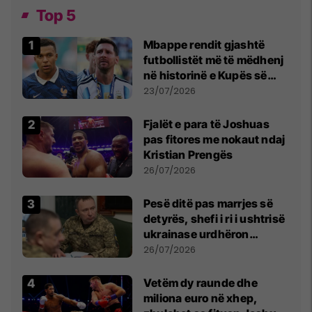
Top 5
Mbappe rendit gjashtë
futbollistët më të mëdhenj
në historinë e Kupës së
Botës, Messi mbetet i dyti
23/07/2026
Fjalët e para të Joshuas
pas fitores me nokaut ndaj
Kristian Prengës
26/07/2026
Pesë ditë pas marrjes së
detyrës, shefi i ri i ushtrisë
ukrainase urdhëron
kontroll të madh
26/07/2026
Vetëm dy raunde dhe
miliona euro në xhep,