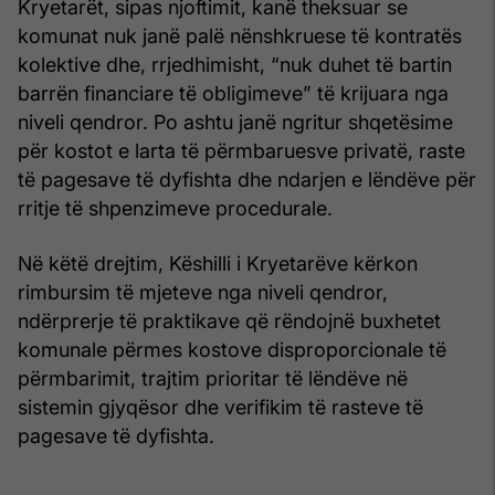
Kryetarët, sipas njoftimit, kanë theksuar se
komunat nuk janë palë nënshkruese të kontratës
kolektive dhe, rrjedhimisht, “nuk duhet të bartin
barrën financiare të obligimeve” të krijuara nga
niveli qendror. Po ashtu janë ngritur shqetësime
për kostot e larta të përmbaruesve privatë, raste
të pagesave të dyfishta dhe ndarjen e lëndëve për
rritje të shpenzimeve procedurale.
Në këtë drejtim, Këshilli i Kryetarëve kërkon
rimbursim të mjeteve nga niveli qendror,
ndërprerje të praktikave që rëndojnë buxhetet
komunale përmes kostove disproporcionale të
përmbarimit, trajtim prioritar të lëndëve në
sistemin gjyqësor dhe verifikim të rasteve të
pagesave të dyfishta.