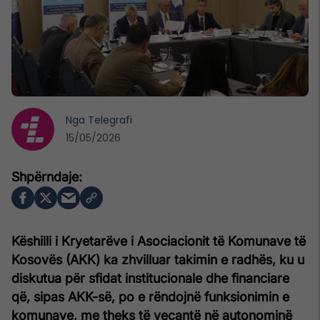
Nga
Telegrafi
15/05/2026
Këshilli i Kryetarëve i Asociacionit të Komunave të
Kosovës (AKK) ka zhvilluar takimin e radhës, ku u
diskutua për sfidat institucionale dhe financiare
që, sipas AKK-së, po e rëndojnë funksionimin e
komunave, me theks të veçantë në autonominë