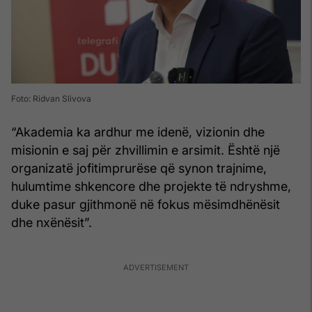
Foto: Ridvan Slivova
“Akademia ka ardhur me idenë, vizionin dhe
misionin e saj për zhvillimin e arsimit. Është një
organizatë jofitimprurëse që synon trajnime,
hulumtime shkencore dhe projekte të ndryshme,
duke pasur gjithmonë në fokus mësimdhënësit
dhe nxënësit”.