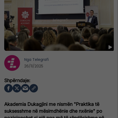
Nga
Telegrafi
26/11/2025
Akademia Dukagjini me nismën "Praktika të
suksesshme në mësimdhënie dhe nxënie" po
pozicionohet si një nga më të rëndësishme në