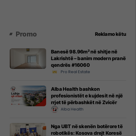
Promo
Reklamo këtu
Banesë 98.96m² në shitje në
Lakrishtë – banim modern pranë
qendrës #16060
Pro Real Estate
Alba Health bashkon
profesionistët e kujdesit në një
rrjet të përbashkët në Zvicër
Alba Health
Nga UBT në skenën botërore të
robotikës: Kosova drejt Koresë