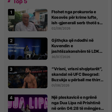
Top 5
Ftohet nga prokuroria e
Kosovës për krime lufte,
ish-gjenerali serb thotë se
dikush e tradhtoi në
02/08/2026
Beograd
Gjithçka që ndodhi në
Kuvendin e
jashtëzakonshëm të LDK-
së
30/07/2026
“Vrisni, vrisni shqiptarët”,
skandal në UFC Beograd:
Buzukja u përball me thirrje
anti-shqiptare nga
01/08/2026
tribunat
Një pleskavicë e ngrënë
nga Dua Lipa në Prishtinë
në orën 04:28 të mëngjesit