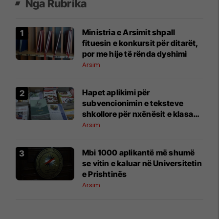
Nga Rubrika
Ministria e Arsimit shpall
fituesin e konkursit për ditarët,
por me hije të rënda dyshimi
Arsim
Hapet aplikimi për
subvencionimin e teksteve
shkollore për nxënësit e klasave
1–9
Arsim
​Mbi 1000 aplikantë më shumë
se vitin e kaluar në Universitetin
e Prishtinës
Arsim