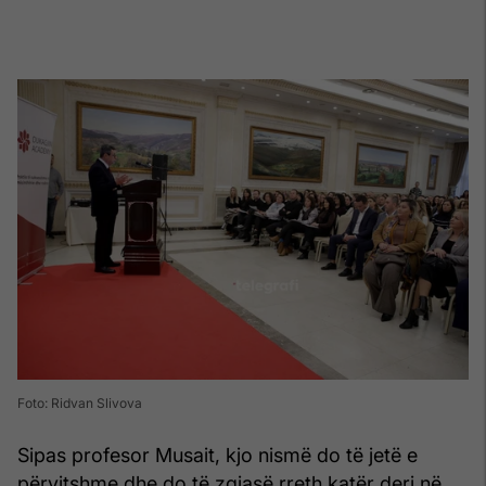
Foto: Ridvan Slivova
Sipas profesor Musait, kjo nismë do të jetë e
përvitshme dhe do të zgjasë rreth katër deri në