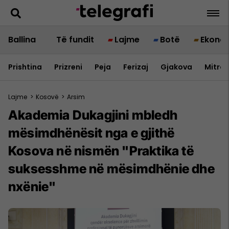
Ballina
Të fundit
Lajme
Botë
Ekono
Prishtina
Prizreni
Peja
Ferizaj
Gjakova
Mitrov
Lajme
>
Kosovë
>
Arsim
Akademia Dukagjini mbledh
mësimdhënësit nga e gjithë
Kosova në nismën "Praktika të
suksesshme në mësimdhënie dhe
nxënie"