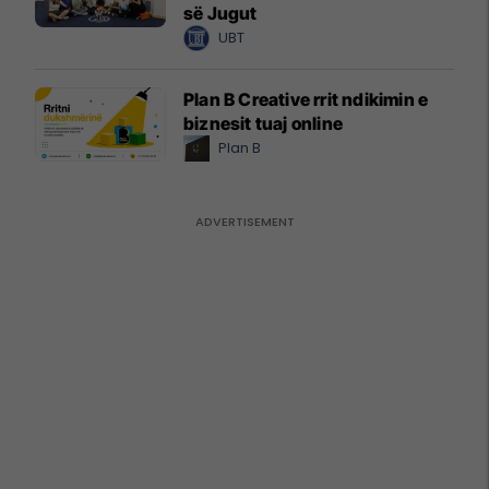
së Jugut
UBT
Plan B Creative rrit ndikimin e
biznesit tuaj online
Plan B