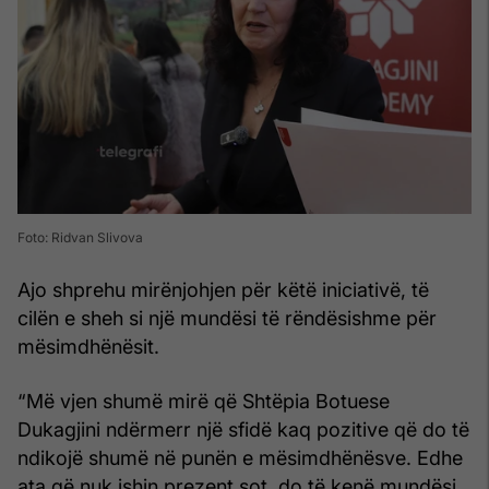
Foto: Ridvan Slivova
Ajo shprehu mirënjohjen për këtë iniciativë, të
cilën e sheh si një mundësi të rëndësishme për
mësimdhënësit.
“Më vjen shumë mirë që Shtëpia Botuese
Dukagjini ndërmerr një sfidë kaq pozitive që do të
ndikojë shumë në punën e mësimdhënësve. Edhe
ata që nuk ishin prezent sot, do të kenë mundësi