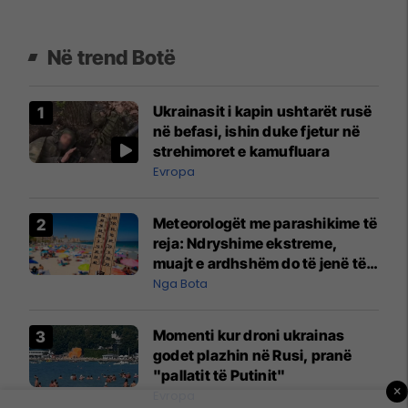
Në trend Botë
Ukrainasit i kapin ushtarët rusë
në befasi, ishin duke fjetur në
strehimoret e kamufluara
Evropa
Meteorologët me parashikime të
reja: Ndryshime ekstreme,
muajt e ardhshëm do të jenë të
pazakontë
Nga Bota
Momenti kur droni ukrainas
godet plazhin në Rusi, pranë
"pallatit të Putinit"
×
Evropa