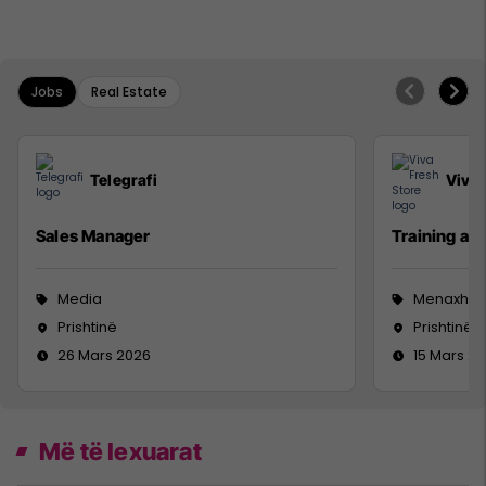
Jobs
Real Estate
Telegrafi
Viva 
Sales Manager
Training a
Media
Menaxhm
Prishtinë
Prishtinë
26 Mars 2026
15 Mars 2
Më të lexuarat