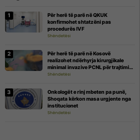
Për herë të parë në QKUK
konfirmohet shtatzëni pas
procedurës IVF
Shëndetësi
Për herë të parë në Kosovë
realizohet ndërhyrja kirurgjikale
minimal invazive PCNL për trajtimin
e gurëve të mëdhenj në veshka
Shëndetësi
Onkologët e rinj mbeten pa punë,
Shoqata kërkon masa urgjente nga
institucionet
Shëndetësi