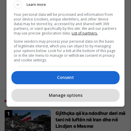
Learn more
Your personal data will be processed and information from
your device (cookies, unique identifiers, and other device
data) may be stored by, accessed by and shared with 369
partners, or used specifically by this site. We and our partners
may use precise geolocation data.
List of partners.
Some vendors may process your personal data on the basis
of legitimate interest, which you can object to by managing
your options below. Look for a link at the bottom of this page
or in the site menu to manage or withdraw consent in privacy
and cookie settings.
Consent
Manage options
Top 5
Gjithçka që ka ndodhur deri më
tani në luftën në Iran dhe në
Lindjen e Mesme