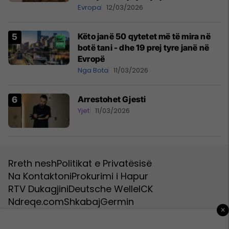
kundër një vendi të NATO-s
Evropa
12/03/2026
Këto janë 50 qytetet më të mira në
botë tani - dhe 19 prej tyre janë në
Evropë
Nga Bota
11/03/2026
Arrestohet Gjesti
Yjet
11/03/2026
Rreth nesh
Politikat e Privatësisë
Na Kontaktoni
Prokurimi i Hapur
RTV Dukagjini
Deutsche Welle
ICK
Ndreqe.com
Shkabaj
Germin
×