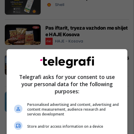
Shell
Pas iftarit, tryeza vazhdon me shijet
e HAJE Kosova
HAJE - Kosova
Banesë 114m² në Mati 1, për shitje në
kompleksin Rrezja nga Uni Projekt
#14942
Telegrafi asks for your consent to use
Pro Real Estate
your personal data for the following
purposes:
UBT hap dyert për gjeneratën e re:
Bursa 20% për studentët e
Personalised advertising and content, advertising and
shkëlqyeshëm në 10 programet më
content measurement, audience research and
services development
të kërkuara
UBT
Store and/or access information on a device