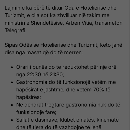
Lajmin e ka bërë të ditur Oda e Hotelierisë dhe
Turizmit, e cila sot ka zhvilluar një takim me
ministrin e Shëndetësisë, Arben Vitia, transmeton
Telegrafi.
Sipas Odës së Hotelierisë dhe Turizmit, këto janë
disa nga masat që do të merren:
Orari i punës do të reduktohet për një orë
nga 22:30 në 21:30;
Gastronomia do të funksionojë vetëm me
hapësirat e jashtme, dhe vetëm 70% të
hapësirës;
Në qendrat tregtare gastronomia nuk do të
funksionojë fare;
Sallat e dasmave, klubet e natës, kinematë
dhe të tjera do të vazhdojnë të jenë