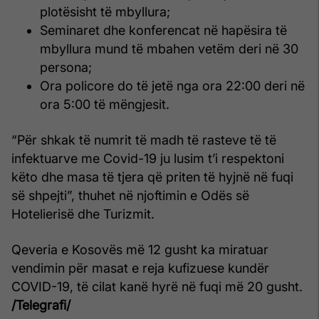
plotësisht të mbyllura;
Seminaret dhe konferencat në hapësira të
mbyllura mund të mbahen vetëm deri në 30
persona;
Ora policore do të jetë nga ora 22:00 deri në
ora 5:00 të mëngjesit.
“Për shkak të numrit të madh të rasteve të të
infektuarve me Covid-19 ju lusim t’i respektoni
këto dhe masa të tjera që priten të hyjnë në fuqi
së shpejti”, thuhet në njoftimin e Odës së
Hotelierisë dhe Turizmit.
Qeveria e Kosovës më 12 gusht ka miratuar
vendimin për masat e reja kufizuese kundër
COVID-19, të cilat kanë hyrë në fuqi më 20 gusht.
/Telegrafi/