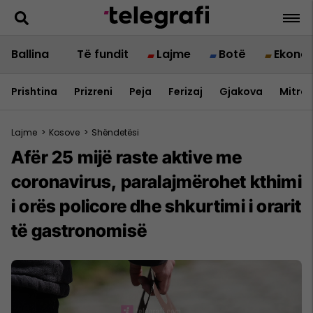
Ballina
Të fundit
Lajme
Botë
Ekono
Prishtina
Prizreni
Peja
Ferizaj
Gjakova
Mitrov
Lajme
>
Kosove
>
Shëndetësi
Afër 25 mijë raste aktive me
coronavirus, paralajmërohet kthimi
i orës policore dhe shkurtimi i orarit
të gastronomisë