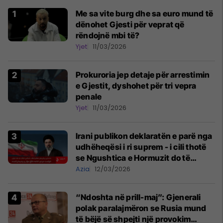
Me sa vite burg dhe sa euro mund të
dënohet Gjesti për veprat që
rëndojnë mbi të?
Yjet
11/03/2026
Prokuroria jep detaje për arrestimin
e Gjestit, dyshohet për tri vepra
penale
Yjet
11/03/2026
Irani publikon deklaratën e parë nga
udhëheqësi i ri suprem - i cili thotë
se Ngushtica e Hormuzit do të
mbetet e mbyllur
Azia
12/03/2026
“Ndoshta në prill-maj”: Gjenerali
polak paralajmëron se Rusia mund
të bëjë së shpejti një provokim