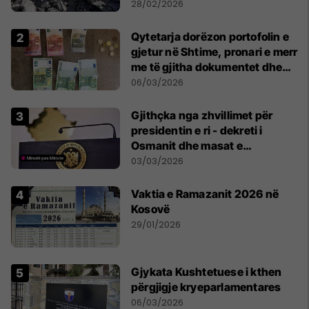
28/02/2026
Qytetarja dorëzon portofolin e
gjetur në Shtime, pronari e merr
me të gjitha dokumentet dhe
paratë
06/03/2026
Gjithçka nga zhvillimet për
presidentin e ri - dekreti i
Osmanit dhe masat e
Kushtetueses
03/03/2026
Vaktia e Ramazanit 2026 në
Kosovë
29/01/2026
Gjykata Kushtetuese i kthen
përgjigje kryeparlamentares
06/03/2026