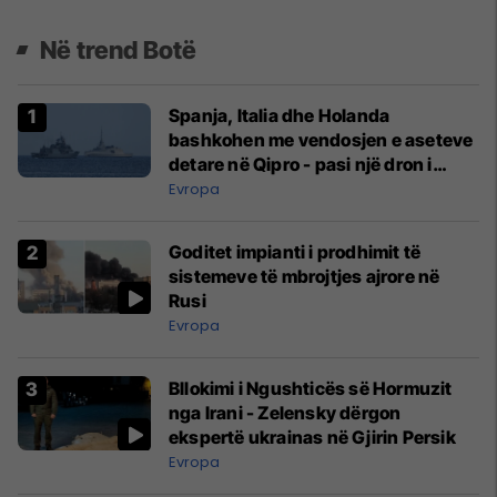
Në trend Botë
Spanja, Italia dhe Holanda
bashkohen me vendosjen e aseteve
detare në Qipro - pasi një dron i
prodhuar në Iran goditi bazën
Evropa
britanike
Goditet impianti i prodhimit të
sistemeve të mbrojtjes ajrore në
Rusi
Evropa
Bllokimi i Ngushticës së Hormuzit
nga Irani - Zelensky dërgon
ekspertë ukrainas në Gjirin Persik
Evropa