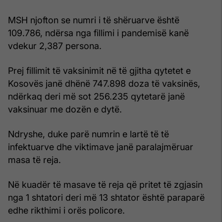
MSH njofton se numri i të shëruarve është
109.786, ndërsa nga fillimi i pandemisë kanë
vdekur 2,387 persona.
Prej fillimit të vaksinimit në të gjitha qytetet e
Kosovës janë dhënë 747.898 doza të vaksinës,
ndërkaq deri më sot 256.235 qytetarë janë
vaksinuar me dozën e dytë.
Ndryshe, duke parë numrin e lartë të të
infektuarve dhe viktimave janë paralajmëruar
masa të reja.
Në kuadër të masave të reja që pritet të zgjasin
nga 1 shtatori deri më 13 shtator është paraparë
edhe rikthimi i orës policore.